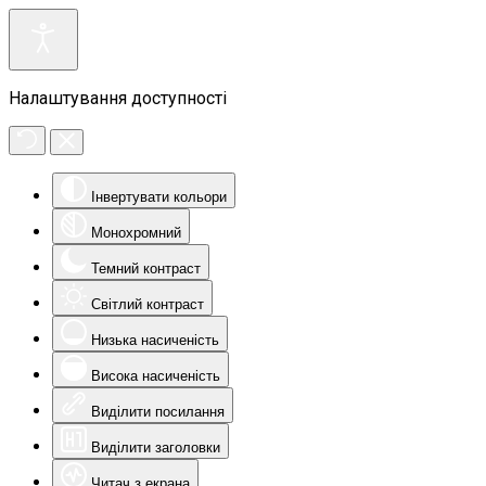
Налаштування доступності
Інвертувати кольори
Монохромний
Темний контраст
Світлий контраст
Низька насиченість
Висока насиченість
Виділити посилання
Виділити заголовки
Читач з екрана