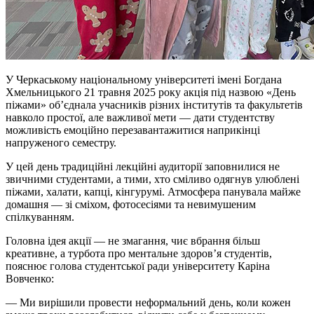
У Черкаському національному університеті імені Богдана
Хмельницького 21 травня 2025 року акція під назвою «День
піжами» об’єднала учасників різних інститутів та факультетів
навколо простої, але важливої мети — дати студентству
можливість емоційно перезавантажитися наприкінці
напруженого семестру.
У цей день традиційні лекційні аудиторії заповнилися не
звичними студентами, а тими, хто сміливо одягнув улюблені
піжами, халати, капці,
кінгурумі
. Атмосфера панувала майже
домашня — зі сміхом, фотосесіями та невимушеним
спілкуванням.
Головна ідея акції — не змагання, чиє вбрання більш
креативне, а турбота про ментальне здоров’я студентів,
пояснює голова студентської ради університету Каріна
Вовченко:
— Ми вирішили провести неформальний день, коли кожен