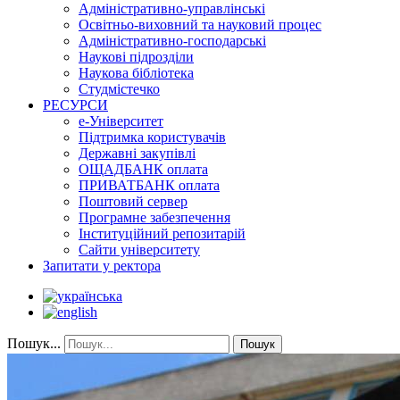
Адміністративно-управлінські
Освітньо-виховний та науковий процес
Адміністративно-господарські
Наукові підрозділи
Наукова бібліотека
Студмістечко
РЕСУРСИ
е-Університет
Підтримка користувачів
Державні закупівлі
ОЩАДБАНК оплата
ПРИВАТБАНК оплата
Поштовий сервер
Програмне забезпечення
Інституційний репозитарій
Сайти університету
Запитати у ректора
Пошук...
Пошук