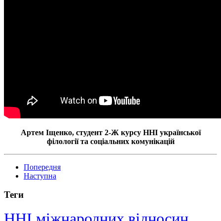
Артем Іщенко, студент
2-Ж
курсу ННІ української
філології та соціальних комунікацій
Попередня
Наступна
Теги
ННІ міжнародних відносин,