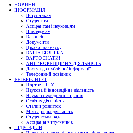
НОВИНИ
ІНФОРМАЦІЯ
Вступникам
Студентам
Аспірантам і науковцям
Викладачам
Вакансії
Документи
Цікаво про науку
ВАША БЕЗПЕКА
ВАРТО ЗНАТИ!
АНТИКОРУПЦІЙНА ДІЯЛЬНІСТЬ
Доступ до публічної інформації
Телефонний довідник
УНІВЕРСИТЕТ
Портрет ЧНУ
Наукова й інноваційна діяльність
Наукові періодичні видання
Освітня діяльність
Сталий розвиток
Міжнародна діяльність
Студентська рада
Асоціація випускників
ПІДРОЗДІЛИ
Навчально-наукові інститути та факультети