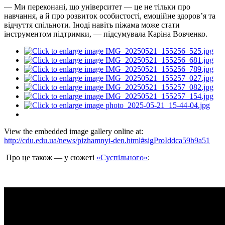
— Ми переконані, що університет — це не тільки про
навчання, а й про розвиток особистості, емоційне здоров’я та
відчуття спільноти. Іноді навіть піжама може стати
інструментом підтримки, — підсумувала Каріна Вовченко.
View the embedded image gallery online at:
http://cdu.edu.ua/news/pizhamnyi-den.html#sigProIddca59b9a51
Про це також — у сюжеті
«Суспільного»
: