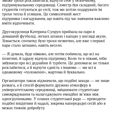
зможе трохи розслабитися, відчути себе у безпечному,
підтримувальному середовищі. Семестр був складний, багато
студентів готуються до сесії, тож ми хотіли подарувати їм
трохи тепла й усмішок. Це символічний жест
підтримки
і
нагадування, що навіть під час навчання важливо
вміти відпочивати.
Другокурсниця Катерина Супрун прийшла на пари в
домашній футболці, легких штанах і капцях у вигляді акули.
Зізнається: спочатку було трохи незвично, але вже з першої
пари стало затишно, навіть весело:
— Я думала, буде ніяково, але потім побачила, що всі на
позитиві, й одразу відчула підтримку. Коли ти в піжамі, ніби
забуваєш про всі дедлайни й турботи. Це допомагає не тільки
розслабитися, а й відчути єдність з іншими — ми всі в
однаковому «положенні», жартома й буквально.
Організатори також відзначили, що подібні заходи — не лише
розвага, а й спосіб формувати дружню атмосферу в
університетському середовищі, зміцнювати студентське
самоврядування та налагоджувати емоційні зв’язки між
одногрупниками. У планах студентської ради — проводити
подібні ініціативи й надалі, зокрема напередодні сесій або в
межах тижнів добробуту.