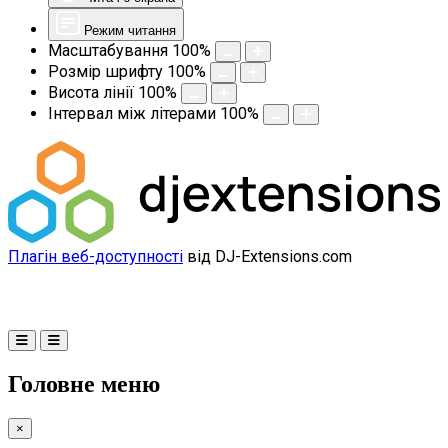
Режим читання
Масштабування
100
%
Розмір шрифту
100
%
Висота лінії
100
%
Інтервал між літерами
100
%
Плагін веб-доступності
від DJ-Extensions.com
Головне меню
×