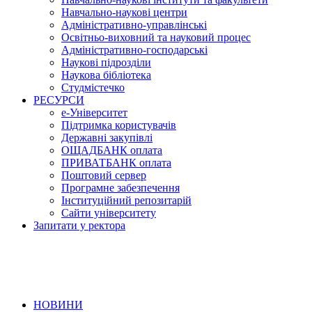
Навчально-наукові центри
Адміністративно-управлінські
Освітньо-виховний та науковий процес
Адміністративно-господарські
Наукові підрозділи
Наукова бібліотека
Студмістечко
РЕСУРСИ
е-Університет
Підтримка користувачів
Державні закупівлі
ОЩАДБАНК оплата
ПРИВАТБАНК оплата
Поштовий сервер
Програмне забезпечення
Інституційний репозитарій
Сайти університету
Запитати у ректора
НОВИНИ