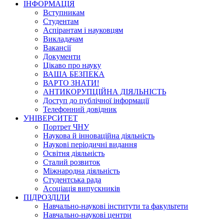
ІНФОРМАЦІЯ
Вступникам
Студентам
Аспірантам і науковцям
Викладачам
Вакансії
Документи
Цікаво про науку
ВАША БЕЗПЕКА
ВАРТО ЗНАТИ!
АНТИКОРУПЦІЙНА ДІЯЛЬНІСТЬ
Доступ до публічної інформації
Телефонний довідник
УНІВЕРСИТЕТ
Портрет ЧНУ
Наукова й інноваційна діяльність
Наукові періодичні видання
Освітня діяльність
Сталий розвиток
Міжнародна діяльність
Студентська рада
Асоціація випускників
ПІДРОЗДІЛИ
Навчально-наукові інститути та факультети
Навчально-наукові центри