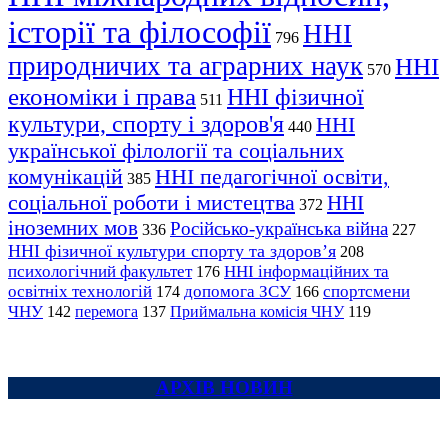
історії та філософії
ННІ
796
природничих та аграрних наук
ННІ
570
економіки і права
ННІ фізичної
511
культури, спорту і здоров'я
ННІ
440
української філології та соціальних
комунікацій
ННІ педагогічної освіти,
385
соціальної роботи і мистецтва
ННІ
372
іноземних мов
Російсько-українська війна
336
227
ННІ фізичної культури спорту та здоров’я
208
психологічний факультет
ННІ інформаційних та
176
освітніх технологій
допомога ЗСУ
спортсмени
174
166
ЧНУ
перемога
142
137
Приймальна комісія ЧНУ
119
АРХІВ НОВИН