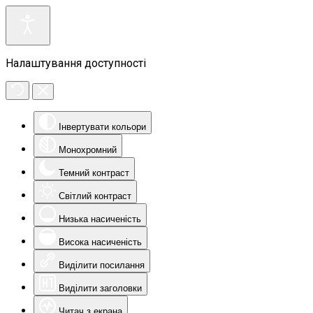
Налаштування доступності
Інвертувати кольори
Монохромний
Темний контраст
Світлий контраст
Низька насиченість
Висока насиченість
Виділити посилання
Виділити заголовки
Читач з екрана