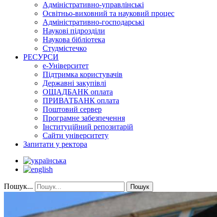
Адміністративно-управлінські
Освітньо-виховний та науковий процес
Адміністративно-господарські
Наукові підрозділи
Наукова бібліотека
Студмістечко
РЕСУРСИ
е-Університет
Підтримка користувачів
Державні закупівлі
ОЩАДБАНК оплата
ПРИВАТБАНК оплата
Поштовий сервер
Програмне забезпечення
Інституційний репозитарій
Сайти університету
Запитати у ректора
Пошук...
Пошук