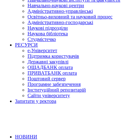
Навчально-наукові центри
Адміністративно-управлінські
Освітньо-виховний та науковий процес
Адміністративно-господарські
Наукові підрозділи
Наукова бібліотека
Студмістечко
РЕСУРСИ
е-Університет
Підтримка користувачів
Державні закупівлі
ОЩАДБАНК оплата
ПРИВАТБАНК оплата
Поштовий сервер
Програмне забезпечення
Інституційний репозитарій
Сайти університету
Запитати у ректора
НОВИНИ