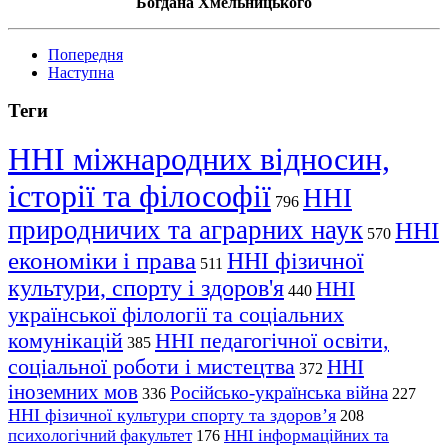
Богдана Хмельницького
Попередня
Наступна
Теги
ННІ міжнародних відносин,
історії та філософії
ННІ
796
природничих та аграрних наук
ННІ
570
економіки і права
ННІ фізичної
511
культури, спорту і здоров'я
ННІ
440
української філології та соціальних
комунікацій
ННІ педагогічної освіти,
385
соціальної роботи і мистецтва
ННІ
372
іноземних мов
Російсько-українська війна
336
227
ННІ фізичної культури спорту та здоров’я
208
психологічний факультет
ННІ інформаційних та
176