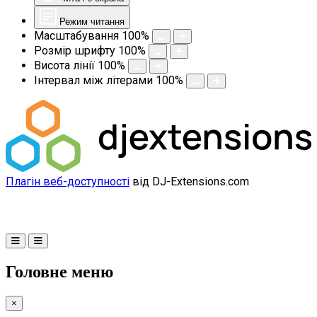
Режим читання
Масштабування
100
%
Розмір шрифту
100
%
Висота лінії
100
%
Інтервал між літерами
100
%
Плагін веб-доступності
від DJ-Extensions.com
Головне меню
×