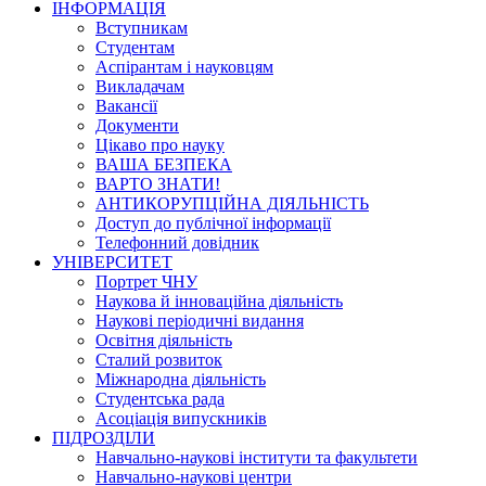
ІНФОРМАЦІЯ
Вступникам
Студентам
Аспірантам і науковцям
Викладачам
Вакансії
Документи
Цікаво про науку
ВАША БЕЗПЕКА
ВАРТО ЗНАТИ!
АНТИКОРУПЦІЙНА ДІЯЛЬНІСТЬ
Доступ до публічної інформації
Телефонний довідник
УНІВЕРСИТЕТ
Портрет ЧНУ
Наукова й інноваційна діяльність
Наукові періодичні видання
Освітня діяльність
Сталий розвиток
Міжнародна діяльність
Студентська рада
Асоціація випускників
ПІДРОЗДІЛИ
Навчально-наукові інститути та факультети
Навчально-наукові центри