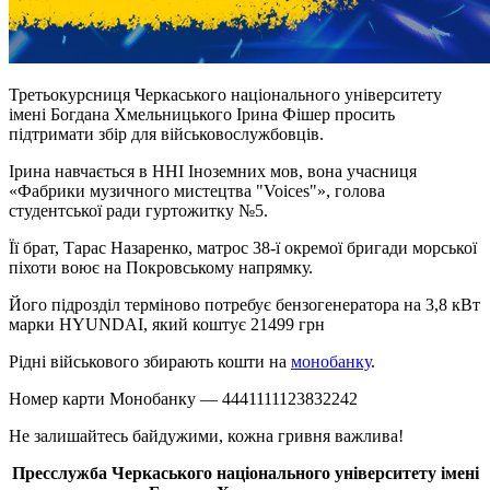
Третьокурсниця Черкаського національного університету
імені Богдана Хмельницького Ірина Фішер просить
підтримати збір для військовослужбовців.
Ірина навчається в ННІ Іноземних мов, вона учасниця
«Фабрики музичного мистецтва "Voices"», голова
студентської ради гуртожитку №5.
Її брат, Тарас Назаренко, матрос 38-ї окремої бригади морської
піхоти воює на Покровському напрямку.
Його підрозділ терміново потребує бензогенератора на 3,8 кВт
марки HYUNDAI, який коштує 21499 грн
Рідні військового збирають кошти на
монобанку
.
Номер карти Монобанку — 4441111123832242
Не залишайтесь байдужими, кожна гривня важлива!
Пресслужба Черкаського національного університету імені