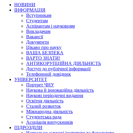
НОВИНИ
ІНФОРМАЦІЯ
Вступникам
Студентам
Аспірантам і науковцям
Викладачам
Вакансії
Документи
Цікаво про науку
ВАША БЕЗПЕКА
ВАРТО ЗНАТИ!
АНТИКОРУПЦІЙНА ДІЯЛЬНІСТЬ
Доступ до публічної інформації
Телефонний довідник
УНІВЕРСИТЕТ
Портрет ЧНУ
Наукова й інноваційна діяльність
Наукові періодичні видання
Освітня діяльність
Сталий розвиток
Міжнародна діяльність
Студентська рада
Асоціація випускників
ПІДРОЗДІЛИ
Навчально-наукові інститути та факультети