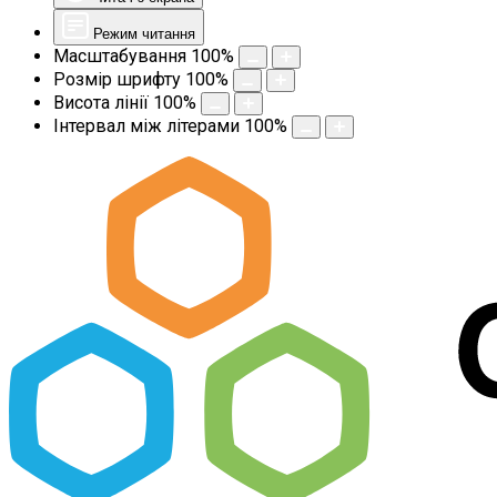
Режим читання
Масштабування
100
%
Розмір шрифту
100
%
Висота лінії
100
%
Інтервал між літерами
100
%