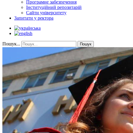
Програмне забезпечення
Інституційний репозитарій
Сайти університету
Запитати у ректора
Пошук...
Пошук