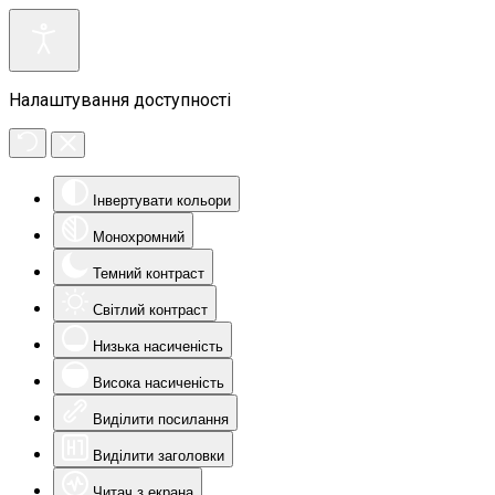
Налаштування доступності
Інвертувати кольори
Монохромний
Темний контраст
Світлий контраст
Низька насиченість
Висока насиченість
Виділити посилання
Виділити заголовки
Читач з екрана