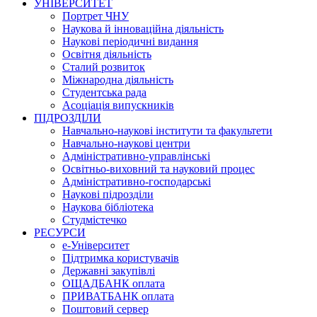
УНІВЕРСИТЕТ
Портрет ЧНУ
Наукова й інноваційна діяльність
Наукові періодичні видання
Освітня діяльність
Сталий розвиток
Міжнародна діяльність
Студентська рада
Асоціація випускників
ПІДРОЗДІЛИ
Навчально-наукові інститути та факультети
Навчально-наукові центри
Адміністративно-управлінські
Освітньо-виховний та науковий процес
Адміністративно-господарські
Наукові підрозділи
Наукова бібліотека
Студмістечко
РЕСУРСИ
е-Університет
Підтримка користувачів
Державні закупівлі
ОЩАДБАНК оплата
ПРИВАТБАНК оплата
Поштовий сервер