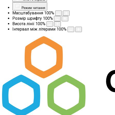
Режим читання
Масштабування
100
%
Розмір шрифту
100
%
Висота лінії
100
%
Інтервал між літерами
100
%