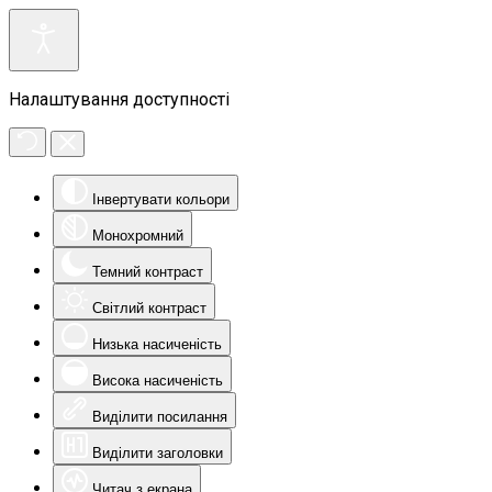
Налаштування доступності
Інвертувати кольори
Монохромний
Темний контраст
Світлий контраст
Низька насиченість
Висока насиченість
Виділити посилання
Виділити заголовки
Читач з екрана