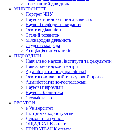
Телефонний довідник
УНІВЕРСИТЕТ
Портрет ЧНУ
Наукова й інноваційна діяльність
Наукові періодичні видання
Освітня діяльність
Сталий розвиток
Міжнародна діяльність
Студентська рада
Асоціація випускників
ПІДРОЗДІЛИ
Навчально-наукові інститути та факультети
Навчально-наукові центри
Адміністративно-управлінські
Освітньо-виховний та науковий процес
Адміністративно-господарські
Наукові підрозділи
Наукова бібліотека
Студмістечко
РЕСУРСИ
е-Університет
Підтримка користувачів
Державні закупівлі
ОЩАДБАНК оплата
ПРИВАТБАНК оплата