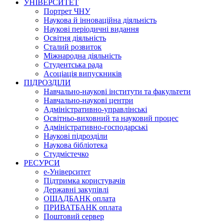
УНІВЕРСИТЕТ
Портрет ЧНУ
Наукова й інноваційна діяльність
Наукові періодичні видання
Освітня діяльність
Сталий розвиток
Міжнародна діяльність
Студентська рада
Асоціація випускників
ПІДРОЗДІЛИ
Навчально-наукові інститути та факультети
Навчально-наукові центри
Адміністративно-управлінські
Освітньо-виховний та науковий процес
Адміністративно-господарські
Наукові підрозділи
Наукова бібліотека
Студмістечко
РЕСУРСИ
е-Університет
Підтримка користувачів
Державні закупівлі
ОЩАДБАНК оплата
ПРИВАТБАНК оплата
Поштовий сервер