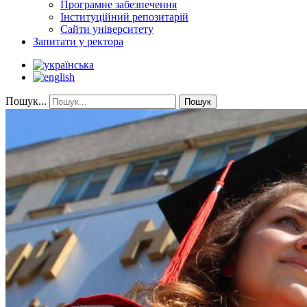
Програмне забезпечення
Інституційний репозитарій
Сайти університету
Запитати у ректора
Пошук...
Пошук