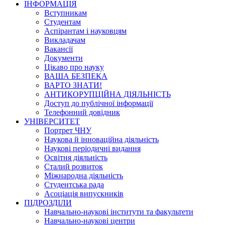
ІНФОРМАЦІЯ
Вступникам
Студентам
Аспірантам і науковцям
Викладачам
Вакансії
Документи
Цікаво про науку
ВАША БЕЗПЕКА
ВАРТО ЗНАТИ!
АНТИКОРУПЦІЙНА ДІЯЛЬНІСТЬ
Доступ до публічної інформації
Телефонний довідник
УНІВЕРСИТЕТ
Портрет ЧНУ
Наукова й інноваційна діяльність
Наукові періодичні видання
Освітня діяльність
Сталий розвиток
Міжнародна діяльність
Студентська рада
Асоціація випускників
ПІДРОЗДІЛИ
Навчально-наукові інститути та факультети
Навчально-наукові центри