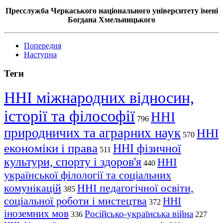
Пресслужба Черкаського національного університету імені
Богдана Хмельницького
Попередня
Наступна
Теги
ННІ міжнародних відносин,
історії та філософії
ННІ
796
природничих та аграрних наук
ННІ
570
економіки і права
ННІ фізичної
511
культури, спорту і здоров'я
ННІ
440
української філології та соціальних
комунікацій
ННІ педагогічної освіти,
385
соціальної роботи і мистецтва
ННІ
372
іноземних мов
Російсько-українська війна
336
227