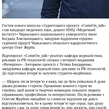
Гостем нового випуску студентського проєкту «ComeOn_talk»
став кандидат медичних наук, доцент ННЦ «Медичний
інститут» Черкаського національного університету імені
Богдана Хмельницького, завідувач відділення серцево-
судинної хірургії Черкаського обласного кардіологічного
центру Олег Журба.
Відеопроєкт «ComeOn_talk» реалізує кафедра журналістики,
реклами та PR-технологій спільно з інтернет-виданням
«Вичерпно». Авторкою проєкту є Тетяна Бондаренко,
завідувачка кафедри журналістики, реклами та PR-технологій.
До підготовки інтервʼю залучені студенти-медійники.
— Щоразу після інтервʼю я кажу, що це була унікальна й дуже
цікава розмова з героєм. Проживаю кожного героя чи
героїню, щоб разом із творчою командою показати людину
справжньою, професійною та непересічною. Після розмови з
Олегом Журбою емоційне та словесне відлуння ще довго
відгукуватиметься, бо в цьому інтерв’ю про серце, про душу
кожного з вас та душу героя інтерв’ю, про легкість, про спосіб