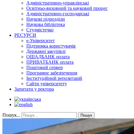
Адміністративно-управлінські
Освітньо-виховний та науковий процес
Адміністративно-господарські
Наукові підрозділи
Наукова бібліотека
Студмістечко
РЕСУРСИ
е-Університет
Підтримка користувачів
Державні закупівлі
ОЩАДБАНК оплата
ПРИВАТБАНК оплата
Поштовий сервер
Програмне забезпечення
Інституційний репозитарій
Сайти університету
Запитати у ректора
Пошук...
Пошук