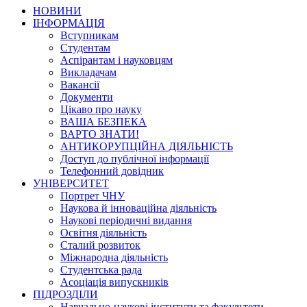
НОВИНИ
ІНФОРМАЦІЯ
Вступникам
Студентам
Аспірантам і науковцям
Викладачам
Вакансії
Документи
Цікаво про науку
ВАША БЕЗПЕКА
ВАРТО ЗНАТИ!
АНТИКОРУПЦІЙНА ДІЯЛЬНІСТЬ
Доступ до публічної інформації
Телефонний довідник
УНІВЕРСИТЕТ
Портрет ЧНУ
Наукова й інноваційна діяльність
Наукові періодичні видання
Освітня діяльність
Сталий розвиток
Міжнародна діяльність
Студентська рада
Асоціація випускників
ПІДРОЗДІЛИ
Навчально-наукові інститути та факультети