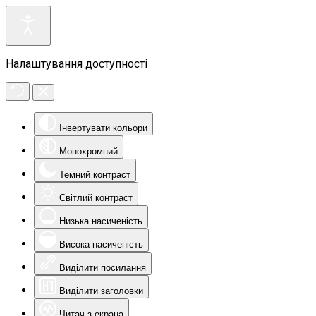
Налаштування доступності
Інвертувати кольори
Монохромний
Темний контраст
Світлий контраст
Низька насиченість
Висока насиченість
Виділити посилання
Виділити заголовки
Читач з екрана