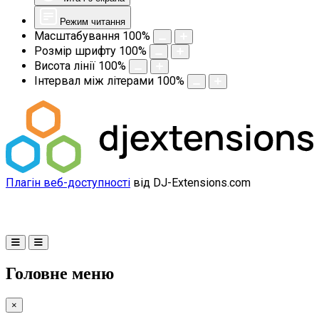
Режим читання
Масштабування
100
%
Розмір шрифту
100
%
Висота лінії
100
%
Інтервал між літерами
100
%
Плагін веб-доступності
від DJ-Extensions.com
Головне меню
×