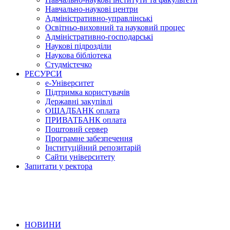
Навчально-наукові центри
Адміністративно-управлінські
Освітньо-виховний та науковий процес
Адміністративно-господарські
Наукові підрозділи
Наукова бібліотека
Студмістечко
РЕСУРСИ
е-Університет
Підтримка користувачів
Державні закупівлі
ОЩАДБАНК оплата
ПРИВАТБАНК оплата
Поштовий сервер
Програмне забезпечення
Інституційний репозитарій
Сайти університету
Запитати у ректора
НОВИНИ