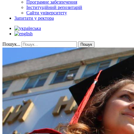
Програмне забезпечення
Інституційний репозитарій
Сайти університету
Запитати у ректора
Пошук...
Пошук