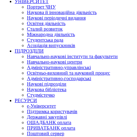
УНІВЕРСИТЕТ
Портрет ЧНУ
Наукова й інноваційна діяльність
Наукові періодичні видання
Освітня діяльність
Сталий розвиток
Міжнародна діяльність
Студентська рада
Асоціація випускників
ПІДРОЗДІЛИ
Навчально-наукові інститути та факультети
Навчально-наукові центри
Адміністративно-управлінські
Освітньо-виховний та науковий процес
Адміністративно-господарські
Наукові підрозділи
Наукова бібліотека
Студмістечко
РЕСУРСИ
е-Університет
Підтримка користувачів
Державні закупівлі
ОЩАДБАНК оплата
ПРИВАТБАНК оплата
Поштовий сервер