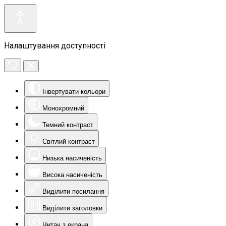
Налаштування доступності
Інвертувати кольори
Монохромний
Темний контраст
Світлий контраст
Низька насиченість
Висока насиченість
Виділити посилання
Виділити заголовки
Читач з екрана