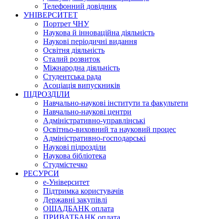
Телефонний довідник
УНІВЕРСИТЕТ
Портрет ЧНУ
Наукова й інноваційна діяльність
Наукові періодичні видання
Освітня діяльність
Сталий розвиток
Міжнародна діяльність
Студентська рада
Асоціація випускників
ПІДРОЗДІЛИ
Навчально-наукові інститути та факультети
Навчально-наукові центри
Адміністративно-управлінські
Освітньо-виховний та науковий процес
Адміністративно-господарські
Наукові підрозділи
Наукова бібліотека
Студмістечко
РЕСУРСИ
е-Університет
Підтримка користувачів
Державні закупівлі
ОЩАДБАНК оплата
ПРИВАТБАНК оплата