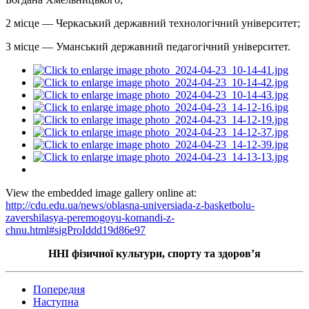
2 місце — Черкаський державний технологічний університет;
3 місце — Уманський державний педагогічний університет.
View the embedded image gallery online at:
http://cdu.edu.ua/news/oblasna-universiada-z-basketbolu-
zavershilasya-peremogoyu-komandi-z-
chnu.html#sigProIddd19d86e97
ННІ фізичної культури, спорту та здоров’я
Попередня
Наступна