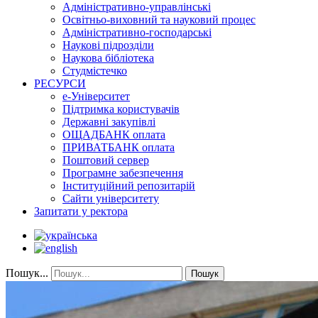
Адміністративно-управлінські
Освітньо-виховний та науковий процес
Адміністративно-господарські
Наукові підрозділи
Наукова бібліотека
Студмістечко
РЕСУРСИ
е-Університет
Підтримка користувачів
Державні закупівлі
ОЩАДБАНК оплата
ПРИВАТБАНК оплата
Поштовий сервер
Програмне забезпечення
Інституційний репозитарій
Сайти університету
Запитати у ректора
Пошук...
Пошук