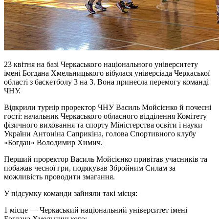
23 квітня на базі Черкаського національного університету
імені Богдана Хмельницького вібулася універсіада Черкаської
області з баскетболу 3 на 3. Вона принесла перемогу команді
ЧНУ.
Відкрили турнір проректор ЧНУ Василь Мойсієнко й почесні
гості: начальник Черкаського обласного відділення Комітету
фізичного виховання та спорту Міністерства освіти і науки
України Антоніна Саприкіна, голова Спортивного клубу
«Богдан» Володимир Химич.
Перший проректор Василь Мойсієнко привітав учасників та
побажав чесної гри, подякував Збройним Силам за
можливість проводити змагання.
У підсумку команди зайняли такі місця:
1 місце — Черкаський національний університет імені
Богдана Хмельницького;