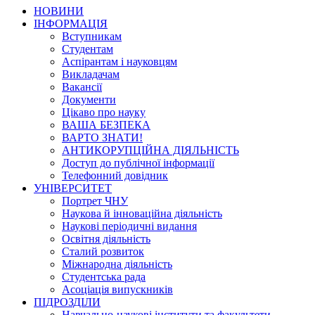
НОВИНИ
ІНФОРМАЦІЯ
Вступникам
Студентам
Аспірантам і науковцям
Викладачам
Вакансії
Документи
Цікаво про науку
ВАША БЕЗПЕКА
ВАРТО ЗНАТИ!
АНТИКОРУПЦІЙНА ДІЯЛЬНІСТЬ
Доступ до публічної інформації
Телефонний довідник
УНІВЕРСИТЕТ
Портрет ЧНУ
Наукова й інноваційна діяльність
Наукові періодичні видання
Освітня діяльність
Сталий розвиток
Міжнародна діяльність
Студентська рада
Асоціація випускників
ПІДРОЗДІЛИ
Навчально-наукові інститути та факультети