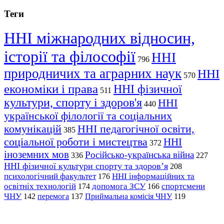
Теги
ННІ міжнародних відносин,
історії та філософії
ННІ
796
природничих та аграрних наук
ННІ
570
економіки і права
ННІ фізичної
511
культури, спорту і здоров'я
ННІ
440
української філології та соціальних
комунікацій
ННІ педагогічної освіти,
385
соціальної роботи і мистецтва
ННІ
372
іноземних мов
Російсько-українська війна
336
227
ННІ фізичної культури спорту та здоров’я
208
психологічний факультет
ННІ інформаційних та
176
освітніх технологій
допомога ЗСУ
спортсмени
174
166
ЧНУ
перемога
142
137
Приймальна комісія ЧНУ
119