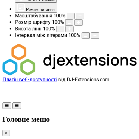
Режим читання
Масштабування
100
%
Розмір шрифту
100
%
Висота лінії
100
%
Інтервал між літерами
100
%
Плагін веб-доступності
від DJ-Extensions.com
Головне меню
×