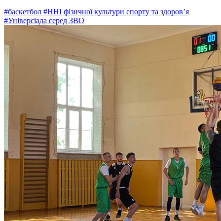
#баскетбол
#ННІ фізичної культури спорту та здоров’я
#Універсіада серед ЗВО