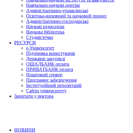
Навчально-наукові центри
Адміністративно-управлінські
Освітньо-виховний та науковий процес
Адміністративно-господарські
Наукові підрозділи
Наукова бібліотека
Студмістечко
РЕСУРСИ
е-Університет
Підтримка користувачів
Державні закупівлі
ОЩАДБАНК оплата
ПРИВАТБАНК оплата
Поштовий сервер
Програмне забезпечення
Інституційний репозитарій
Сайти університету
Запитати у ректора
НОВИНИ