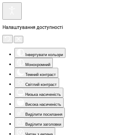
Налаштування доступності
Інвертувати кольори
Монохромний
Темний контраст
Світлий контраст
Низька насиченість
Висока насиченість
Виділити посилання
Виділити заголовки
Читач з екрана