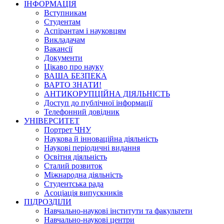
ІНФОРМАЦІЯ
Вступникам
Студентам
Аспірантам і науковцям
Викладачам
Вакансії
Документи
Цікаво про науку
ВАША БЕЗПЕКА
ВАРТО ЗНАТИ!
АНТИКОРУПЦІЙНА ДІЯЛЬНІСТЬ
Доступ до публічної інформації
Телефонний довідник
УНІВЕРСИТЕТ
Портрет ЧНУ
Наукова й інноваційна діяльність
Наукові періодичні видання
Освітня діяльність
Сталий розвиток
Міжнародна діяльність
Студентська рада
Асоціація випускників
ПІДРОЗДІЛИ
Навчально-наукові інститути та факультети
Навчально-наукові центри