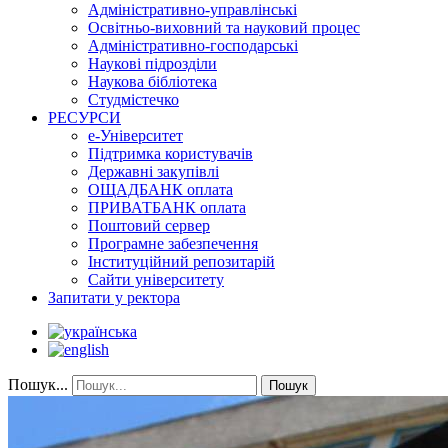
Адміністративно-управлінські
Освітньо-виховний та науковий процес
Адміністративно-господарські
Наукові підрозділи
Наукова бібліотека
Студмістечко
РЕСУРСИ
е-Університет
Підтримка користувачів
Державні закупівлі
ОЩАДБАНК оплата
ПРИВАТБАНК оплата
Поштовий сервер
Програмне забезпечення
Інституційний репозитарій
Сайти університету
Запитати у ректора
Пошук...
Пошук