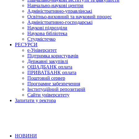
Навчально-наукові центри
Адміністративно-управлінські
Освітньо-виховний та науковий процес
Адміністративно-господарські
Наукові підрозділи
Наукова бібліотека
Студмістечко
РЕСУРСИ
е-Університет
Підтримка користувачів
Державні закупівлі
ОЩАДБАНК оплата
ПРИВАТБАНК оплата
Поштовий сервер
Програмне забезпечення
Інституційний репозитарій
Сайти університету
Запитати у ректора
НОВИНИ