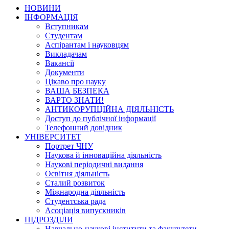
НОВИНИ
ІНФОРМАЦІЯ
Вступникам
Студентам
Аспірантам і науковцям
Викладачам
Вакансії
Документи
Цікаво про науку
ВАША БЕЗПЕКА
ВАРТО ЗНАТИ!
АНТИКОРУПЦІЙНА ДІЯЛЬНІСТЬ
Доступ до публічної інформації
Телефонний довідник
УНІВЕРСИТЕТ
Портрет ЧНУ
Наукова й інноваційна діяльність
Наукові періодичні видання
Освітня діяльність
Сталий розвиток
Міжнародна діяльність
Студентська рада
Асоціація випускників
ПІДРОЗДІЛИ
Навчально-наукові інститути та факультети