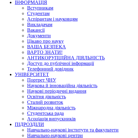
ІНФОРМАЦІЯ
Вступникам
Студентам
Аспірантам і науковцям
Викладачам
Вакансії
Документи
Цікаво про науку
ВАША БЕЗПЕКА
ВАРТО ЗНАТИ!
АНТИКОРУПЦІЙНА ДІЯЛЬНІСТЬ
Доступ до публічної інформації
Телефонний довідник
УНІВЕРСИТЕТ
Портрет ЧНУ
Наукова й інноваційна діяльність
Наукові періодичні видання
Освітня діяльність
Сталий розвиток
Міжнародна діяльність
Студентська рада
Асоціація випускників
ПІДРОЗДІЛИ
Навчально-наукові інститути та факультети
Навчально-наукові центри