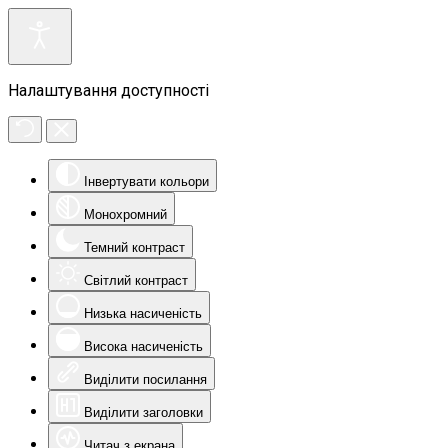
Налаштування доступності
Інвертувати кольори
Монохромний
Темний контраст
Світлий контраст
Низька насиченість
Висока насиченість
Виділити посилання
Виділити заголовки
Читач з екрана