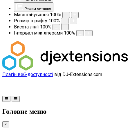
Режим читання
Масштабування
100
%
Розмір шрифту
100
%
Висота лінії
100
%
Інтервал між літерами
100
%
Плагін веб-доступності
від DJ-Extensions.com
Головне меню
×