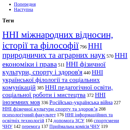
Попередня
Наступна
Теги
ННІ міжнародних відносин,
історії та філософії
ННІ
796
природничих та аграрних наук
ННІ
570
економіки і права
ННІ фізичної
511
культури, спорту і здоров'я
ННІ
440
української філології та соціальних
комунікацій
ННІ педагогічної освіти,
385
соціальної роботи і мистецтва
ННІ
372
іноземних мов
Російсько-українська війна
336
227
ННІ фізичної культури спорту та здоров’я
208
психологічний факультет
ННІ інформаційних та
176
освітніх технологій
допомога ЗСУ
спортсмени
174
166
ЧНУ
перемога
142
137
Приймальна комісія ЧНУ
119