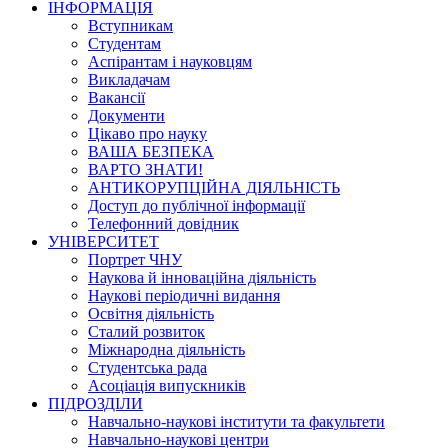
ІНФОРМАЦІЯ
Вступникам
Студентам
Аспірантам і науковцям
Викладачам
Вакансії
Документи
Цікаво про науку
ВАША БЕЗПЕКА
ВАРТО ЗНАТИ!
АНТИКОРУПЦІЙНА ДІЯЛЬНІСТЬ
Доступ до публічної інформації
Телефонний довідник
УНІВЕРСИТЕТ
Портрет ЧНУ
Наукова й інноваційна діяльність
Наукові періодичні видання
Освітня діяльність
Сталий розвиток
Міжнародна діяльність
Студентська рада
Асоціація випускників
ПІДРОЗДІЛИ
Навчально-наукові інститути та факультети
Навчально-наукові центри