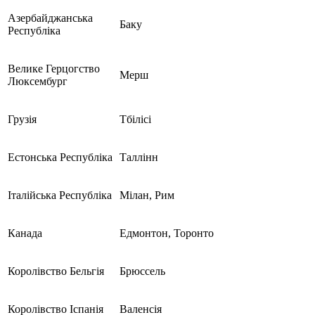
Азербайджанська
Баку
Республіка
Велике Герцогство
Мерш
Люксембург
Грузія
Тбілісі
Естонська Республіка
Таллінн
Італійська Республіка
Мілан, Рим
Канада
Едмонтон, Торонто
Королівство Бельгія
Брюссель
Королівство Іспанія
Валенсія