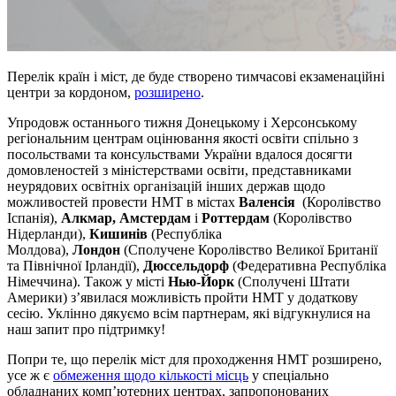
Перелік країн і міст, де буде створено тимчасові екзаменаційні
центри за кордоном,
розширено
.
Упродовж останнього тижня Донецькому і Херсонському
регіональним центрам оцінювання якості освіти спільно з
посольствами та консульствами України вдалося досягти
домовленостей з міністерствами освіти, представниками
неурядових освітніх організацій інших держав щодо
можливостей провести НМТ в містах
Валенсія
(Королівство
Іспанія),
Алкмар, Амстердам
і
Роттердам
(Королівство
Нідерланди),
Кишинів
(Республіка
Молдова),
Лондон
(Сполучене Королівство Великої Британії
та Північної Ірландії),
Дюссельдорф
(Федеративна Республіка
Німеччина). Також у місті
Нью-Йорк
(Сполучені Штати
Америки) з’явилася можливість пройти НМТ у додаткову
сесію. Уклінно дякуємо всім партнерам, які відгукнулися на
наш запит про підтримку!
Попри те, що перелік міст для проходження НМТ розширено,
усе ж є
обмеження щодо кількості місць
у спеціально
обладнаних комп’ютерних центрах, запропонованих