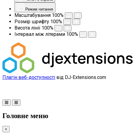
Режим читання
Масштабування
100
%
Розмір шрифту
100
%
Висота лінії
100
%
Інтервал між літерами
100
%
Плагін веб-доступності
від DJ-Extensions.com
Головне меню
×