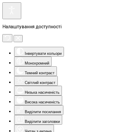
Налаштування доступності
Інвертувати кольори
Монохромний
Темний контраст
Світлий контраст
Низька насиченість
Висока насиченість
Виділити посилання
Виділити заголовки
Читач з екрана