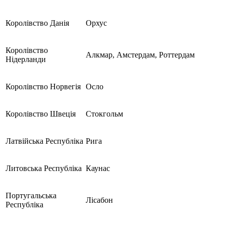
Королівство Данія
Орхус
Королівство
Алкмар, Амстердам, Роттердам
Нідерланди
Королівство Норвегія
Осло
Королівство Швеція
Стокгольм
Латвійська Республіка
Рига
Литовська Республіка
Каунас
Португальська
Лісабон
Республіка