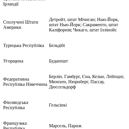
Ірландії
Детройт, штат Мічиган; Нью-Йорк,
Сполучені Штати
штат Нью-Йорк; Сакраменто, штат
Америки
Каліфорнія; Чикаго, штат Іллінойс
Турецька Республіка
Бельдібі
Угорщина
Будапешт
Берлін, Гамбург, Єна, Кельн, Лейпциг,
Федеративна
Мюнхен, Нюрнберг, Пассау,
Республіка Німеччина
Дюссельдорф
Фінляндська
Гельсінкі
Республіка
Французька
Марсель, Париж
Республіка