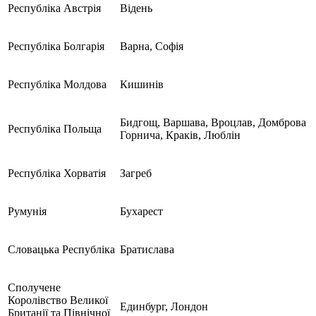
Республіка Австрія
Відень
Республіка Болгарія
Варна, Софія
Республіка Молдова
Кишинів
Бидгощ, Варшава, Вроцлав, Домброва
Республіка Польща
Горнича, Краків, Люблін
Республіка Хорватія
Загреб
Румунія
Бухарест
Словацька Республіка
Братислава
Сполучене
Королівство Великої
Единбург, Лондон
Британії та Північної