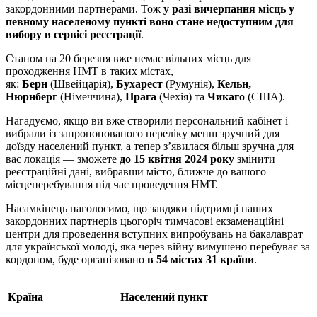
закордонними партнерами. Тож
у разі вичерпання місць у
певному населеному пункті воно стане недоступним для
вибору в сервісі реєстрації
.
Станом на 20 березня вже немає вільних місць для
проходження НМТ в таких містах,
як:
Берн
(Швейцарія),
Бухарест
(Румунія),
Кельн,
Нюрнберг
(Німеччина),
Прага
(Чехія) та
Чикаго
(США).
Нагадуємо, якщо ви вже створили персональний кабінет і
вибрали із запропонованого переліку менш зручний для
доїзду населений пункт, а тепер з’явилася більш зручна для
вас локація — зможете
до 15 квітня 2024 року
змінити
реєстраційні дані, вибравши місто, ближче до вашого
місцеперебування під час проведення НМТ.
Насамкінець наголосимо, що завдяки підтримці наших
закордонних партнерів цьогоріч тимчасові екзаменаційні
центри для проведення вступних випробувань на бакалаврат
для української молоді, яка через війну вимушено перебуває за
кордоном, буде організовано
в 54 містах 31 країни
.
Країна
Населений пункт