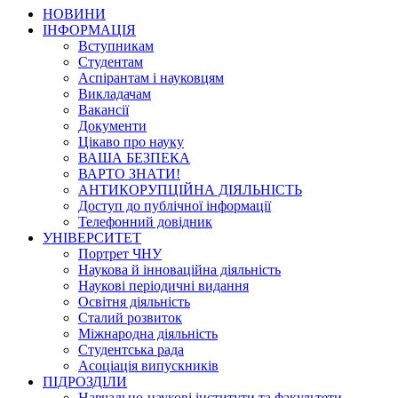
НОВИНИ
ІНФОРМАЦІЯ
Вступникам
Студентам
Аспірантам і науковцям
Викладачам
Вакансії
Документи
Цікаво про науку
ВАША БЕЗПЕКА
ВАРТО ЗНАТИ!
АНТИКОРУПЦІЙНА ДІЯЛЬНІСТЬ
Доступ до публічної інформації
Телефонний довідник
УНІВЕРСИТЕТ
Портрет ЧНУ
Наукова й інноваційна діяльність
Наукові періодичні видання
Освітня діяльність
Сталий розвиток
Міжнародна діяльність
Студентська рада
Асоціація випускників
ПІДРОЗДІЛИ
Навчально-наукові інститути та факультети