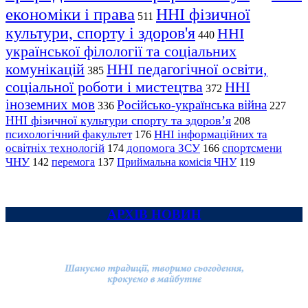
економіки і права
ННІ фізичної
511
культури, спорту і здоров'я
ННІ
440
української філології та соціальних
комунікацій
ННІ педагогічної освіти,
385
соціальної роботи і мистецтва
ННІ
372
іноземних мов
Російсько-українська війна
336
227
ННІ фізичної культури спорту та здоров’я
208
психологічний факультет
ННІ інформаційних та
176
освітніх технологій
допомога ЗСУ
спортсмени
174
166
ЧНУ
перемога
142
137
Приймальна комісія ЧНУ
119
АРХІВ НОВИН