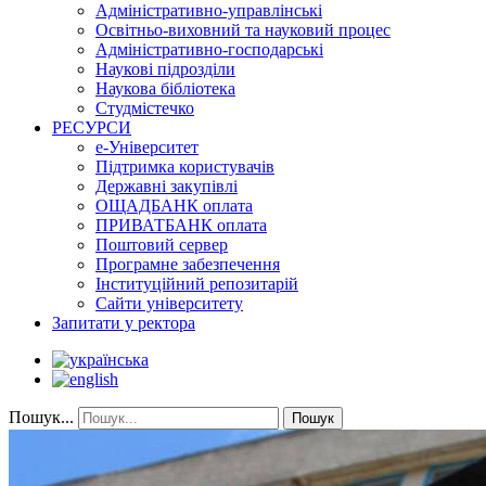
Адміністративно-управлінські
Освітньо-виховний та науковий процес
Адміністративно-господарські
Наукові підрозділи
Наукова бібліотека
Студмістечко
РЕСУРСИ
е-Університет
Підтримка користувачів
Державні закупівлі
ОЩАДБАНК оплата
ПРИВАТБАНК оплата
Поштовий сервер
Програмне забезпечення
Інституційний репозитарій
Сайти університету
Запитати у ректора
Пошук...
Пошук