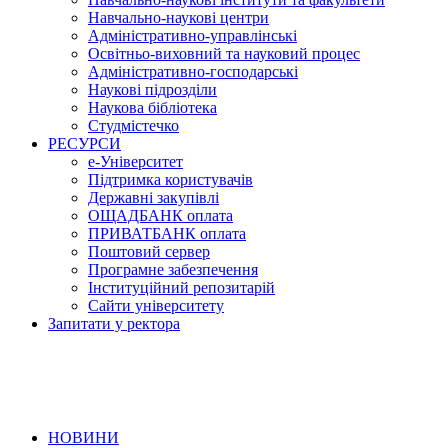
Навчально-наукові центри
Адміністративно-управлінські
Освітньо-виховний та науковий процес
Адміністративно-господарські
Наукові підрозділи
Наукова бібліотека
Студмістечко
РЕСУРСИ
е-Університет
Підтримка користувачів
Державні закупівлі
ОЩАДБАНК оплата
ПРИВАТБАНК оплата
Поштовий сервер
Програмне забезпечення
Інституційний репозитарій
Сайти університету
Запитати у ректора
НОВИНИ