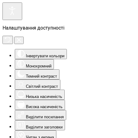
Налаштування доступності
Інвертувати кольори
Монохромний
Темний контраст
Світлий контраст
Низька насиченість
Висока насиченість
Виділити посилання
Виділити заголовки
Читач з екрана