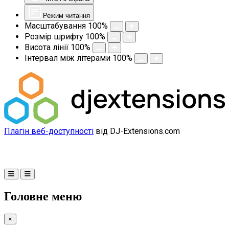
Режим читання
Масштабування
100
%
Розмір шрифту
100
%
Висота лінії
100
%
Інтервал між літерами
100
%
Плагін веб-доступності
від DJ-Extensions.com
Головне меню
×