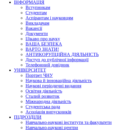
ІНФОРМАЦІЯ
Вступникам
Студентам
Аспірантам і науковцям
Викладачам
Вакансії
Документи
Цікаво про науку
ВАША БЕЗПЕКА
ВАРТО ЗНАТИ!
АНТИКОРУПЦІЙНА ДІЯЛЬНІСТЬ
Доступ до публічної інформації
Телефонний довідник
УНІВЕРСИТЕТ
Портрет ЧНУ
Наукова й інноваційна діяльність
Наукові періодичні видання
Освітня діяльність
Сталий розвиток
Міжнародна діяльність
Студентська рада
Асоціація випускників
ПІДРОЗДІЛИ
Навчально-наукові інститути та факультети
Навчально-наукові центри