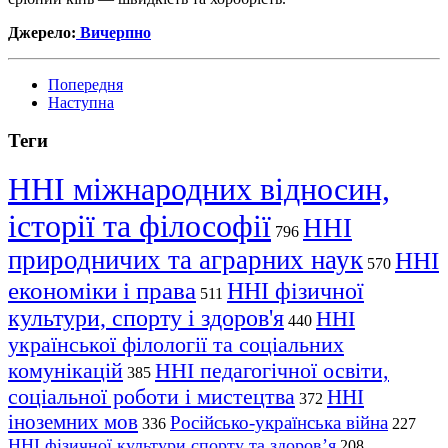
Джерело:
Вичерпно
Попередня
Наступна
Теги
ННІ міжнародних відносин,
історії та філософії
ННІ
796
природничих та аграрних наук
ННІ
570
економіки і права
ННІ фізичної
511
культури, спорту і здоров'я
ННІ
440
української філології та соціальних
комунікацій
ННІ педагогічної освіти,
385
соціальної роботи і мистецтва
ННІ
372
іноземних мов
Російсько-українська війна
336
227
ННІ фізичної культури спорту та здоров’я
208