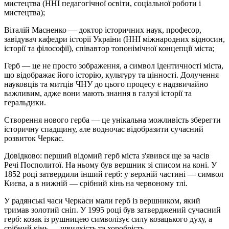
мистецтва (ННІ педагогічної освіти, соціальної роботи і
мистецтва);
Віталій Масненко — доктор історичних наук, професор,
завідувач кафедри історії України (ННІ міжнародних відносин,
історії та філософії), співавтор топонімічної концепції міста;
Герб — це не просто зображення, а символ ідентичності міста,
що відображає його історію, культуру та цінності. Долучення
науковців та митців ЧНУ до цього процесу є надзвичайно
важливим, адже вони мають знання в галузі історії та
геральдики.
Створення нового герба — це унікальна можливість зберегти
історичну спадщину, але водночас відобразити сучасний
розвиток Черкас.
Довідково: перший відомий герб міста з'явився ще за часів
Речі Посполитої. На ньому був вершник зі списом на коні. У
1852 році затвердили інший герб: у верхній частині — символ
Києва, а в нижній — срібний кінь на червоному тлі.
У радянські часи Черкаси мали герб із вершником, який
тримав золотий сніп. У 1995 році був затверджений сучасний
герб: козак із рушницею символізує силу козацького духу, а
срібний кінь — швидкість та хоробрість.