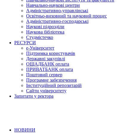
Навчально-наукові центри
Адміністративно-управлінські
Освітньо-виховний та науковий процес
Адміністративно-господарські
Наукові підрозділи
Наукова бібліотека
Студмістечко
РЕСУРСИ
е-Університет
Підтримка користувачів
Державні закупівлі
ОЩАДБАНК оплата
ПРИВАТБАНК оплата
Поштовий сервер
Програмне забезпечення
Інституційний репозитарій
Сайти університету
Запитати у ректора
НОВИНИ