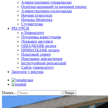
Адміністративно-управлінські
Освітньо-виховний та науковий процес
Адміністративно-господарські
Наукові підрозділи
Наукова бібліотека
Студмістечко
РЕСУРСИ
е-Університет
Підтримка користувачів
Державні закупівлі
ОЩАДБАНК оплата
ПРИВАТБАНК оплата
Поштовий сервер
Програмне забезпечення
Інституційний репозитарій
Сайти університету
Запитати у ректора
Пошук...
Пошук