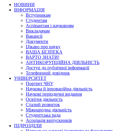
НОВИНИ
ІНФОРМАЦІЯ
Вступникам
Студентам
Аспірантам і науковцям
Викладачам
Вакансії
Документи
Цікаво про науку
ВАША БЕЗПЕКА
ВАРТО ЗНАТИ!
АНТИКОРУПЦІЙНА ДІЯЛЬНІСТЬ
Доступ до публічної інформації
Телефонний довідник
УНІВЕРСИТЕТ
Портрет ЧНУ
Наукова й інноваційна діяльність
Наукові періодичні видання
Освітня діяльність
Сталий розвиток
Міжнародна діяльність
Студентська рада
Асоціація випускників
ПІДРОЗДІЛИ
Навчально-наукові інститути та факультети