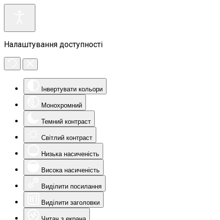
Налаштування доступності
Інвертувати кольори
Монохромний
Темний контраст
Світлий контраст
Низька насиченість
Висока насиченість
Виділити посилання
Виділити заголовки
Читач з екрана