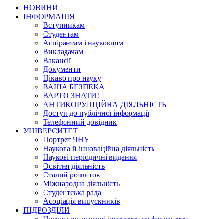
НОВИНИ
ІНФОРМАЦІЯ
Вступникам
Студентам
Аспірантам і науковцям
Викладачам
Вакансії
Документи
Цікаво про науку
ВАША БЕЗПЕКА
ВАРТО ЗНАТИ!
АНТИКОРУПЦІЙНА ДІЯЛЬНІСТЬ
Доступ до публічної інформації
Телефонний довідник
УНІВЕРСИТЕТ
Портрет ЧНУ
Наукова й інноваційна діяльність
Наукові періодичні видання
Освітня діяльність
Сталий розвиток
Міжнародна діяльність
Студентська рада
Асоціація випускників
ПІДРОЗДІЛИ
Навчально-наукові інститути та факультети