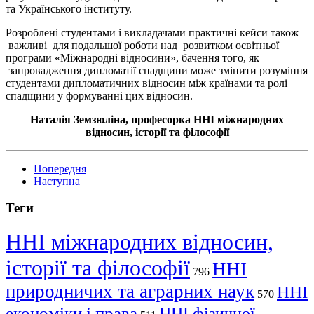
та Українського інституту.
Розроблені студентами і викладачами практичні кейси також
важливі для подальшої роботи над розвитком освітньої
програми «Міжнародні відносини», бачення того, як
запровадження дипломатії спадщини може змінити розуміння
студентами дипломатичних відносин між країнами та ролі
спадщини у формуванні цих відносин.
Наталія Земзюліна, професорка ННІ міжнародних
відносин, історії та філософії
Попередня
Наступна
Теги
ННІ міжнародних відносин,
історії та філософії
ННІ
796
природничих та аграрних наук
ННІ
570
економіки і права
ННІ фізичної