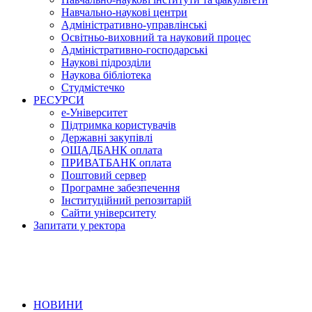
Навчально-наукові центри
Адміністративно-управлінські
Освітньо-виховний та науковий процес
Адміністративно-господарські
Наукові підрозділи
Наукова бібліотека
Студмістечко
РЕСУРСИ
е-Університет
Підтримка користувачів
Державні закупівлі
ОЩАДБАНК оплата
ПРИВАТБАНК оплата
Поштовий сервер
Програмне забезпечення
Інституційний репозитарій
Сайти університету
Запитати у ректора
НОВИНИ