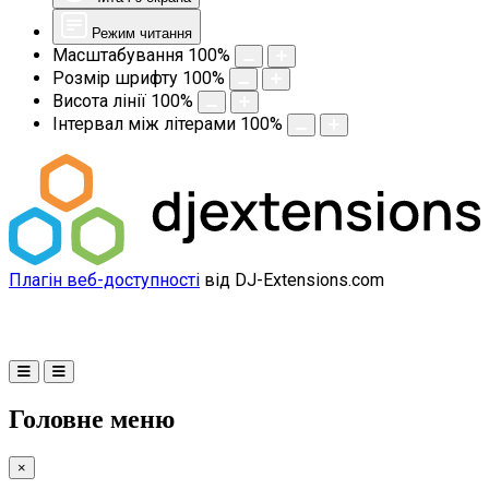
Режим читання
Масштабування
100
%
Розмір шрифту
100
%
Висота лінії
100
%
Інтервал між літерами
100
%
Плагін веб-доступності
від DJ-Extensions.com
Головне меню
×