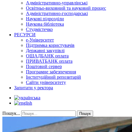
Адміністративно-управлінські
Освітньо-виховний та науковий процес
Адміністративно-господарські
Наукові підрозділи
Наукова бібліотека
Студмістечко
РЕСУРСИ
е-Університет
Підтримка користувачів
Державні закупівлі
ОЩАДБАНК оплата
ПРИВАТБАНК оплата
Поштовий сервер
Програмне забезпечення
Інституційний репозитарій
Сайти університету
Запитати у ректора
Пошук...
Пошук