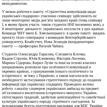
менеджментом.
У межах робочого пакету «Стратегічна комунікація щодо
української спадщини» учасники семінару здійснюють не
лише моніторинг медіа дев’яти західних країн (тема семінару
І, в якому брали участь також студенти ННІ іноземних мов), а
й моніторинг діяльності українських посольств у цих країнах.
Команда ЧНУ імені Б. Хмельницького в цьому пакеті завдань
проєкту тісно співпрацює з командою Кентерберійського
університету, Кпайстчеч, Нова Зеландія (координаторка
пакету — професорка Наталія Чабан).
Студенти Олександра Тарасова, Єлизавета Клочко,
Вадим Струнін, Юлія Клименко, Вікторія Лисенко,
Марина Сідорова, Кирил Лузін та інші на основі власних
напрацювань розповіли про особливості комунікації в
окремих країнах, з урахуванням їхнього політичного та
історичного зв’язку з Україною, а також наголосили на
необхідності застосування стратегічного підходу до подання
інформації про українську спадщину. Проведено велику
роботу з аналізу соцмереж українських амбасад на предмет
об’єктивного висвітлення історичного минулого України,
світоглядних традицій, здобутків цивілізаційної та самобутньої
культури українського народу, героїчного сьогодення. За
результатами будуть підготовлені висновки для МЗС України