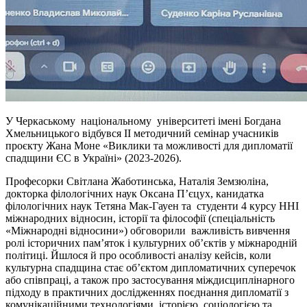
У Черкаському національному університеті імені Богдана
Хмельницького відбувся ІІ методичний семінар учасників
проєкту Жана Моне «Виклики та можливості для дипломатії
спадщини ЄС в Україні» (2023-2026).
Професорки Світлана Жаботинська, Наталія Земзюліна,
докторка філологічних наук Оксана П’єцух, канидатка
філологічних наук Тетяна Мак-Гауен та студенти 4 курсу ННІ
міжнародних відносин, історії та філософії (спеціальність
«Міжнародні відносини») обговорили важливість вивчення
ролі історичних пам’яток і культурних об’єктів у міжнародній
політиці. Йшлося й про особливості аналізу кейсів, коли
культурна спадщина стає об’єктом дипломатичних суперечок
або співпраці, а також про застосування міждисциплінарного
підходу в практичних дослідженнях поєднання дипломатії з
комунікаційними технологіями, історією, соціологією та