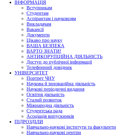
ІНФОРМАЦІЯ
Вступникам
Студентам
Аспірантам і науковцям
Викладачам
Вакансії
Документи
Цікаво про науку
ВАША БЕЗПЕКА
ВАРТО ЗНАТИ!
АНТИКОРУПЦІЙНА ДІЯЛЬНІСТЬ
Доступ до публічної інформації
Телефонний довідник
УНІВЕРСИТЕТ
Портрет ЧНУ
Наукова й інноваційна діяльність
Наукові періодичні видання
Освітня діяльність
Сталий розвиток
Міжнародна діяльність
Студентська рада
Асоціація випускників
ПІДРОЗДІЛИ
Навчально-наукові інститути та факультети
Навчально-наукові центри