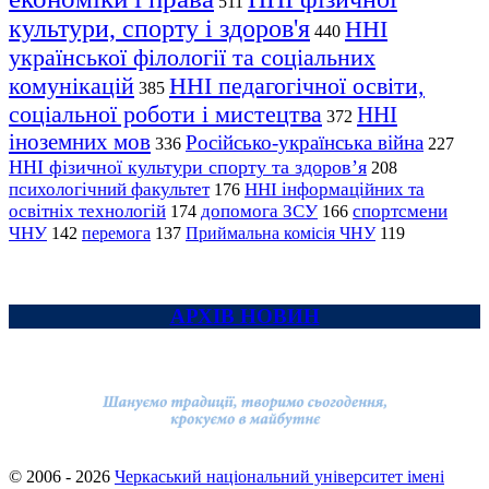
511
культури, спорту і здоров'я
ННІ
440
української філології та соціальних
комунікацій
ННІ педагогічної освіти,
385
соціальної роботи і мистецтва
ННІ
372
іноземних мов
Російсько-українська війна
336
227
ННІ фізичної культури спорту та здоров’я
208
психологічний факультет
ННІ інформаційних та
176
освітніх технологій
допомога ЗСУ
спортсмени
174
166
ЧНУ
перемога
142
137
Приймальна комісія ЧНУ
119
АРХІВ НОВИН
© 2006 - 2026
Черкаський національний університет імені