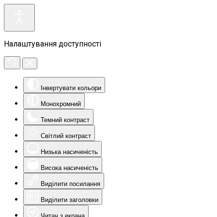
Налаштування доступності
Інвертувати кольори
Монохромний
Темний контраст
Світлий контраст
Низька насиченість
Висока насиченість
Виділити посилання
Виділити заголовки
Читач з екрана