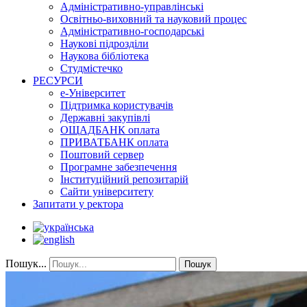
Адміністративно-управлінські
Освітньо-виховний та науковий процес
Адміністративно-господарські
Наукові підрозділи
Наукова бібліотека
Студмістечко
РЕСУРСИ
е-Університет
Підтримка користувачів
Державні закупівлі
ОЩАДБАНК оплата
ПРИВАТБАНК оплата
Поштовий сервер
Програмне забезпечення
Інституційний репозитарій
Сайти університету
Запитати у ректора
Пошук...
Пошук