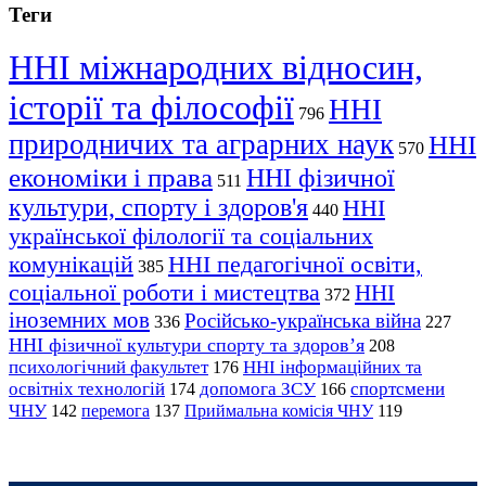
Теги
ННІ міжнародних відносин,
історії та філософії
ННІ
796
природничих та аграрних наук
ННІ
570
економіки і права
ННІ фізичної
511
культури, спорту і здоров'я
ННІ
440
української філології та соціальних
комунікацій
ННІ педагогічної освіти,
385
соціальної роботи і мистецтва
ННІ
372
іноземних мов
Російсько-українська війна
336
227
ННІ фізичної культури спорту та здоров’я
208
психологічний факультет
ННІ інформаційних та
176
освітніх технологій
допомога ЗСУ
спортсмени
174
166
ЧНУ
перемога
142
137
Приймальна комісія ЧНУ
119