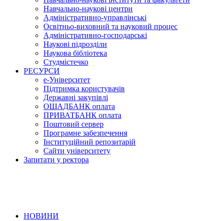
Навчально-наукові центри
Адміністративно-управлінські
Освітньо-виховний та науковий процес
Адміністративно-господарські
Наукові підрозділи
Наукова бібліотека
Студмістечко
РЕСУРСИ
е-Університет
Підтримка користувачів
Державні закупівлі
ОЩАДБАНК оплата
ПРИВАТБАНК оплата
Поштовий сервер
Програмне забезпечення
Інституційний репозитарій
Сайти університету
Запитати у ректора
НОВИНИ