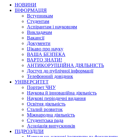
НОВИНИ
ІНФОРМАЦІЯ
Вступникам
Студентам
Аспірантам і науковцям
Викладачам
Вакансії
Документи
Цікаво про науку
ВАША БЕЗПЕКА
ВАРТО ЗНАТИ!
АНТИКОРУПЦІЙНА ДІЯЛЬНІСТЬ
Доступ до публічної інформації
Телефонний довідник
УНІВЕРСИТЕТ
Портрет ЧНУ
Наукова й інноваційна діяльність
Наукові періодичні видання
Освітня діяльність
Сталий розвиток
Міжнародна діяльність
Студентська рада
Асоціація випускників
ПІДРОЗДІЛИ
Навчально-наукові інститути та факультети