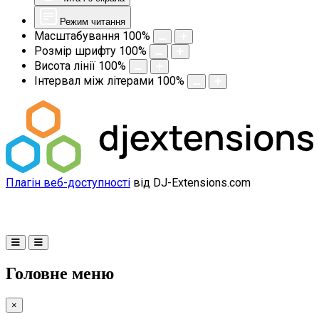
Режим читання
Масштабування
100
%
Розмір шрифту
100
%
Висота лінії
100
%
Інтервал між літерами
100
%
Плагін веб-доступності
від DJ-Extensions.com
Головне меню
×