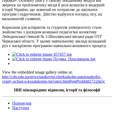
героїка». Основну увагу у своєму лекційному модулі він
звернув на проблематику місця й ролі козацтва в модерній
історії України, що зазвичай не потрапляє до шкільних
програм і підручників. Дійство відбулося посеред лісу, на
мальовничій галявині.
Корисним для аспірантів та студентів університету стало
знайомство з досвідом козацької педагогіки колективу
Лебединської гімназії № 3 Шполянської міської ради ОТГ
Черкаської області. У цьому навчальному закладі козацький
рух є наскрізною програмою навчально-виховного процесу.
View the embedded image gallery online at:
http://cdu.edu.ua/news/naukovtsi-cherkaskoho-natsionalnoho-
vzialy-uchast-u-kozatskomu-farvateri.html#sigProId4d2722da5c
ННІ міжнародних відносин, історії та філософії
Попередня
Наступна