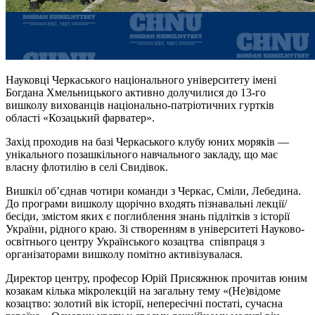
Науковці Черкаського національного університету імені
Богдана Хмельницького активно долучилися до 13-го
вишколу вихованців національно-патріотичних гуртків
області «Козацький фарватер».
Захід проходив на базі Черкаського клубу юних моряків —
унікального позашкільного навчального закладу, що має
власну флотилію в селі Свидівок.
Вишкіл об’єднав чотири команди з Черкас, Сміли, Лебедина.
До програми вишколу щорічно входять пізнавальні лекції/
бесіди, змістом яких є поглиблення знань підлітків з історії
України, рідного краю. Зі створенням в університеті Науково-
освітнього центру Українського козацтва співпраця з
організаторами вишколу помітно активізувалася.
Директор центру, професор Юрій Присяжнюк прочитав юним
козакам кілька мікролекцій на загальну тему «(Не)відоме
козацтво: золотий вік історії, непересічні постаті, сучасна