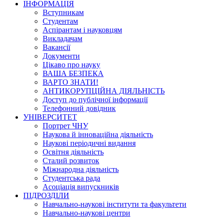
ІНФОРМАЦІЯ
Вступникам
Студентам
Аспірантам і науковцям
Викладачам
Вакансії
Документи
Цікаво про науку
ВАША БЕЗПЕКА
ВАРТО ЗНАТИ!
АНТИКОРУПЦІЙНА ДІЯЛЬНІСТЬ
Доступ до публічної інформації
Телефонний довідник
УНІВЕРСИТЕТ
Портрет ЧНУ
Наукова й інноваційна діяльність
Наукові періодичні видання
Освітня діяльність
Сталий розвиток
Міжнародна діяльність
Студентська рада
Асоціація випускників
ПІДРОЗДІЛИ
Навчально-наукові інститути та факультети
Навчально-наукові центри