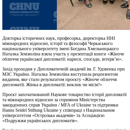
Докторка історичних наук, професорка, директорка ННІ
міжнародних відносин, історії та філософії Черкаського
національного університету імені Богдана Хмельницького
Наталка Земзюліна взяла участь у презентації книги «Жіноче
обличчя української дипломатії: нариси, спогади, інтервʼю».
Захід проходив у Дипломатичній академії ім. Г. Удовенка при
МЗС України. Наталка Земзюліна виступила рецензентом
видання, яке стало результатом проєкту «Жіноче обличчя
дипломатії. Жінка в дипломатії: виклик чи місія?»
Проєкт започаткований Наукове товариство історії дипломатії
та міжнародних відносин за сприяння Міністерства
закордонних справ України / MFA of Ukraine та підтримки
Hanns Seidel Stiftung Ukraine у співпраці з Національним
університетом «Острозька академія» та Асоціацією
«Подружжя українських дипломатів».