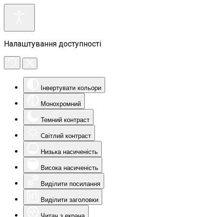
Налаштування доступності
Інвертувати кольори
Монохромний
Темний контраст
Світлий контраст
Низька насиченість
Висока насиченість
Виділити посилання
Виділити заголовки
Читач з екрана