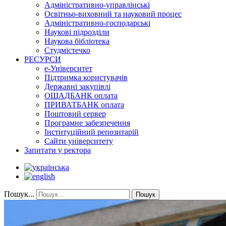
Адміністративно-управлінські
Освітньо-виховний та науковий процес
Адміністративно-господарські
Наукові підрозділи
Наукова бібліотека
Студмістечко
РЕСУРСИ
е-Університет
Підтримка користувачів
Державні закупівлі
ОЩАДБАНК оплата
ПРИВАТБАНК оплата
Поштовий сервер
Програмне забезпечення
Інституційний репозитарій
Сайти університету
Запитати у ректора
Пошук...
Пошук