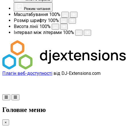
Режим читання
Масштабування
100
%
Розмір шрифту
100
%
Висота лінії
100
%
Інтервал між літерами
100
%
Плагін веб-доступності
від DJ-Extensions.com
Головне меню
×