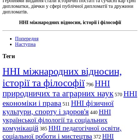
Героїнями видання стали історичні постаті та сучасні карʼєрні
дипломатки, діячки у сфері публічної дипломатії та дружини
дипломатів.
ННІ міжнародних відносин, історії
і
філософії
Попередня
Наступна
Теги
ННІ міжнародних відносин,
історії та філософії
ННІ
796
природничих та аграрних наук
ННІ
570
економіки і права
ННІ фізичної
511
культури, спорту і здоров'я
ННІ
440
української філології та соціальних
комунікацій
ННІ педагогічної освіти,
385
соціальної роботи і мистецтва
ННІ
372