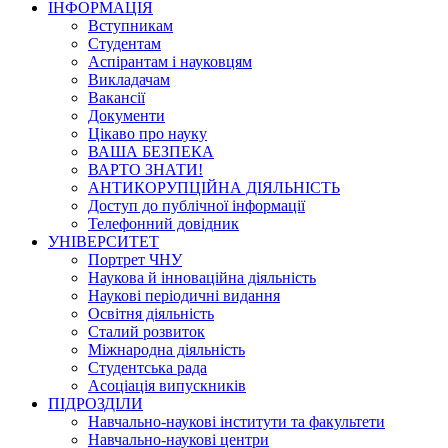
ІНФОРМАЦІЯ
Вступникам
Студентам
Аспірантам і науковцям
Викладачам
Вакансії
Документи
Цікаво про науку
ВАША БЕЗПЕКА
ВАРТО ЗНАТИ!
АНТИКОРУПЦІЙНА ДІЯЛЬНІСТЬ
Доступ до публічної інформації
Телефонний довідник
УНІВЕРСИТЕТ
Портрет ЧНУ
Наукова й інноваційна діяльність
Наукові періодичні видання
Освітня діяльність
Сталий розвиток
Міжнародна діяльність
Студентська рада
Асоціація випускників
ПІДРОЗДІЛИ
Навчально-наукові інститути та факультети
Навчально-наукові центри