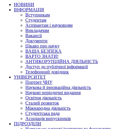
НОВИНИ
ІНФОРМАЦІЯ
Вступникам
Студентам
Аспірантам і науковцям
Викладачам
Вакансії
Документи
Цікаво про науку
ВАША БЕЗПЕКА
ВАРТО ЗНАТИ!
АНТИКОРУПЦІЙНА ДІЯЛЬНІСТЬ
Доступ до публічної інформації
Телефонний довідник
УНІВЕРСИТЕТ
Портрет ЧНУ
Наукова й інноваційна діяльність
Наукові періодичні видання
Освітня діяльність
Сталий розвиток
Міжнародна діяльність
Студентська рада
Асоціація випускників
ПІДРОЗДІЛИ
Навчально-наукові інститути та факультети