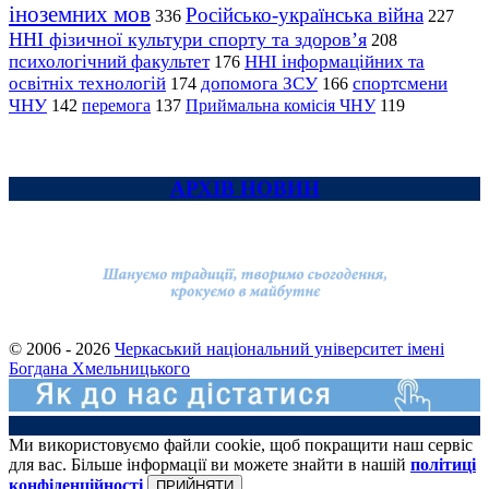
іноземних мов
Російсько-українська війна
336
227
ННІ фізичної культури спорту та здоров’я
208
психологічний факультет
ННІ інформаційних та
176
освітніх технологій
допомога ЗСУ
спортсмени
174
166
ЧНУ
перемога
142
137
Приймальна комісія ЧНУ
119
АРХІВ НОВИН
© 2006 - 2026
Черкаський національний університет імені
Богдана Хмельницького
Ми використовуємо файли cookie, щоб покращити наш сервіс
для вас. Більше інформації ви можете знайти в нашій
політиці
конфіденційності
ПРИЙНЯТИ