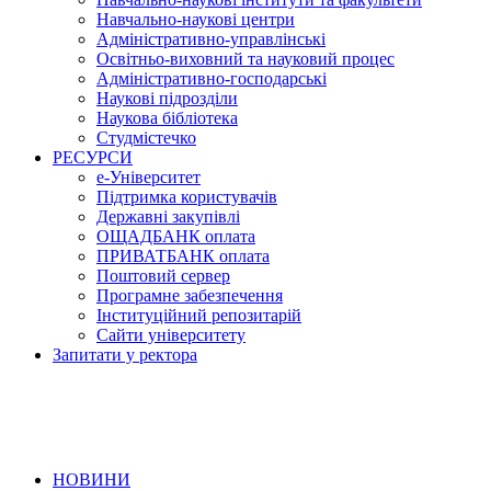
Навчально-наукові центри
Адміністративно-управлінські
Освітньо-виховний та науковий процес
Адміністративно-господарські
Наукові підрозділи
Наукова бібліотека
Студмістечко
РЕСУРСИ
е-Університет
Підтримка користувачів
Державні закупівлі
ОЩАДБАНК оплата
ПРИВАТБАНК оплата
Поштовий сервер
Програмне забезпечення
Інституційний репозитарій
Сайти університету
Запитати у ректора
НОВИНИ