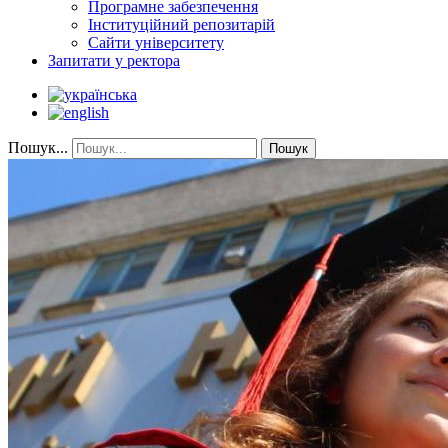
Програмне забезпечення
Інституційний репозитарій
Сайти університету
Запитати у ректора
Пошук...
Пошук