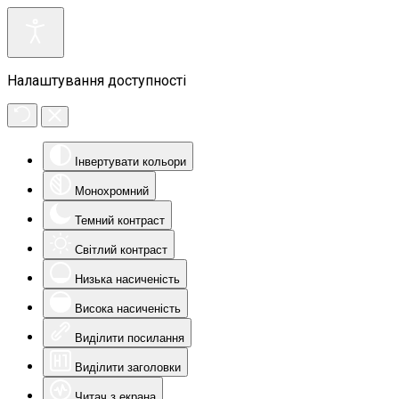
Налаштування доступності
Інвертувати кольори
Монохромний
Темний контраст
Світлий контраст
Низька насиченість
Висока насиченість
Виділити посилання
Виділити заголовки
Читач з екрана