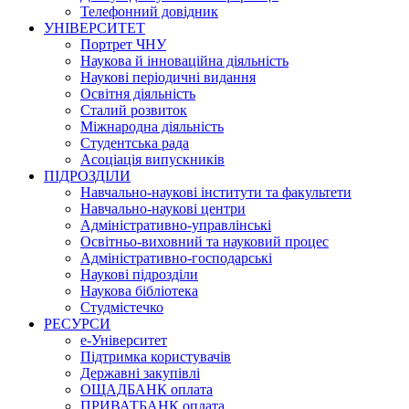
Телефонний довідник
УНІВЕРСИТЕТ
Портрет ЧНУ
Наукова й інноваційна діяльність
Наукові періодичні видання
Освітня діяльність
Сталий розвиток
Міжнародна діяльність
Студентська рада
Асоціація випускників
ПІДРОЗДІЛИ
Навчально-наукові інститути та факультети
Навчально-наукові центри
Адміністративно-управлінські
Освітньо-виховний та науковий процес
Адміністративно-господарські
Наукові підрозділи
Наукова бібліотека
Студмістечко
РЕСУРСИ
е-Університет
Підтримка користувачів
Державні закупівлі
ОЩАДБАНК оплата
ПРИВАТБАНК оплата