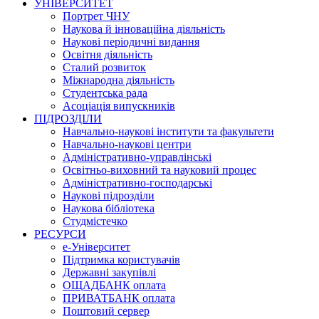
УНІВЕРСИТЕТ
Портрет ЧНУ
Наукова й інноваційна діяльність
Наукові періодичні видання
Освітня діяльність
Сталий розвиток
Міжнародна діяльність
Студентська рада
Асоціація випускників
ПІДРОЗДІЛИ
Навчально-наукові інститути та факультети
Навчально-наукові центри
Адміністративно-управлінські
Освітньо-виховний та науковий процес
Адміністративно-господарські
Наукові підрозділи
Наукова бібліотека
Студмістечко
РЕСУРСИ
е-Університет
Підтримка користувачів
Державні закупівлі
ОЩАДБАНК оплата
ПРИВАТБАНК оплата
Поштовий сервер