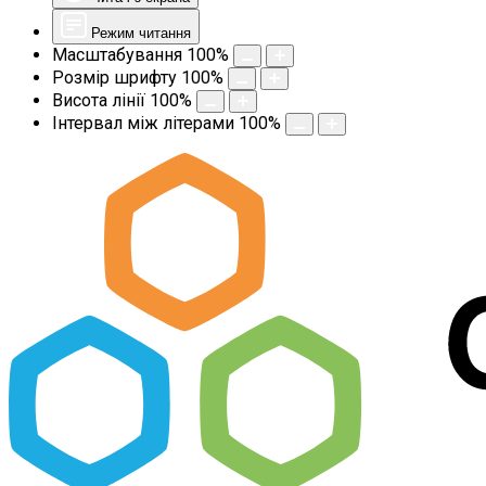
Режим читання
Масштабування
100
%
Розмір шрифту
100
%
Висота лінії
100
%
Інтервал між літерами
100
%