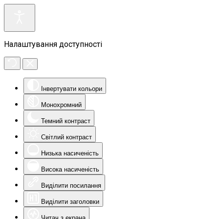
Налаштування доступності
Інвертувати кольори
Монохромний
Темний контраст
Світлий контраст
Низька насиченість
Висока насиченість
Виділити посилання
Виділити заголовки
Читач з екрана