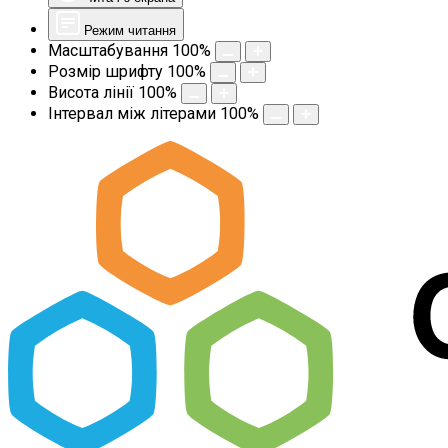
Режим читання
Масштабування
100
%
Розмір шрифту
100
%
Висота лінії
100
%
Інтервал між літерами
100
%