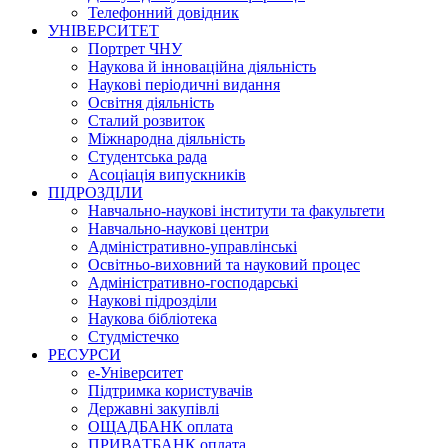
Телефонний довідник
УНІВЕРСИТЕТ
Портрет ЧНУ
Наукова й інноваційна діяльність
Наукові періодичні видання
Освітня діяльність
Сталий розвиток
Міжнародна діяльність
Студентська рада
Асоціація випускників
ПІДРОЗДІЛИ
Навчально-наукові інститути та факультети
Навчально-наукові центри
Адміністративно-управлінські
Освітньо-виховний та науковий процес
Адміністративно-господарські
Наукові підрозділи
Наукова бібліотека
Студмістечко
РЕСУРСИ
е-Університет
Підтримка користувачів
Державні закупівлі
ОЩАДБАНК оплата
ПРИВАТБАНК оплата