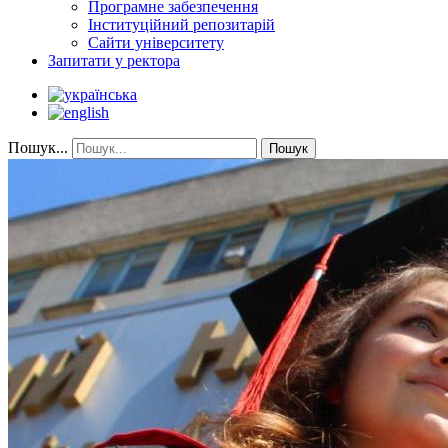
Програмне забезпечення
Інституційний репозитарій
Сайти університету
Запитати у ректора
Пошук...
Пошук