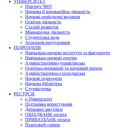
УНІВЕРСИТЕТ
Портрет ЧНУ
Наукова й інноваційна діяльність
Наукові періодичні видання
Освітня діяльність
Сталий розвиток
Міжнародна діяльність
Студентська рада
Асоціація випускників
ПІДРОЗДІЛИ
Навчально-наукові інститути та факультети
Навчально-наукові центри
Адміністративно-управлінські
Освітньо-виховний та науковий процес
Адміністративно-господарські
Наукові підрозділи
Наукова бібліотека
Студмістечко
РЕСУРСИ
е-Університет
Підтримка користувачів
Державні закупівлі
ОЩАДБАНК оплата
ПРИВАТБАНК оплата
Поштовий сервер