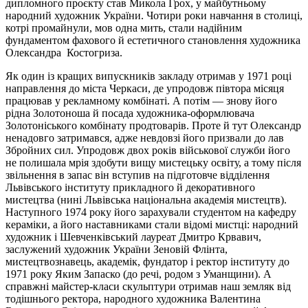
дипломного проєкту став Микола Грох, у майбутньому
народний художник України. Чотири роки навчання в столиці,
котрі промайнули, мов одна мить, стали надійним
фундаментом фахового й естетичного становлення художника
Олександра Костогриза.
Як один із кращих випускників закладу отримав у 1971 році
направлення до міста Черкаси, де упродовж півтора місяця
працював у рекламному комбінаті. А потім — знову його
рідна Золотоноша й посада художника-оформлювача
Золотоніського комбінату продтоварів. Проте й тут Олександр
ненадовго затримався, адже невдовзі його призвали до лав
Збройних сил. Упродовж двох років військової служби його
не полишала мрія здобути вищу мистецьку освіту, а тому після
звільнення в запас він вступив на підготовче відділення
Львівського інституту прикладного й декоративного
мистецтва (нині Львівська національна академія мистецтв).
Наступного 1974 року його зарахували студентом на кафедру
кераміки, а його наставниками стали відомі мистці: народний
художник і Шевченківський лауреат Дмитро Крвавич,
заслужений художник України Зеновій Флінта,
мистецтвознавець, академік, фундатор і ректор інституту до
1971 року Яким Запаско (до речі, родом з Уманщини). А
справжні майстер-класи скульптури отримав наш земляк від
тодішнього ректора, народного художника Валентина