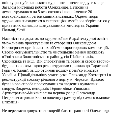
оцінку республіканського журі і посів почесне друге місце.
Загалом мистецькі роботи Олександра Петровича
демонструвалися на 5 всесоюзних і щонайменше 20
всеукраїнських і регіональних виставках. Окремі твори
художника знаходяться в експозиціях музеїв чи зберігаються у
приватних колекціях шанувальників мистецтва України,
Польщі, Чехії.
Наявність на додаток до художньої ще й архітектурної освіти
уможливила проєктування та створення Олександром
Костогризом оригінальних об’ємно-просторових композицій.
Своєю монументальністю та мистецьким рівнем вражають
в’їзні знаки Золотоніського району, сіл Шабельників,
Скориківка та інші. Він спроєктував та разом зі своєю творчо-
будівельною командою реконструював приплав до Тарасової
Гори (м. Канів), за що отримав подяку прем’єр-міністра
України. Щонайдіяльнішу участь узяв Олександр Костогриз і в
реконструкції вокзалу річкового порту м. Черкаси. Вдалою
була і його спроба проєктування та зведення культових
споруд. Зокрема, неподалік Геронимівки з’явилася
Архистратиго-Михайлівська церква (за це Олександр
Петрович отримав Благословенну грамоту від самого владики
Епіфанія).
Не перестаєш дивуватися творчій багатогранності Олександра