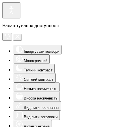
Налаштування доступності
Інвертувати кольори
Монохромний
Темний контраст
Світлий контраст
Низька насиченість
Висока насиченість
Виділити посилання
Виділити заголовки
Читач з екрана