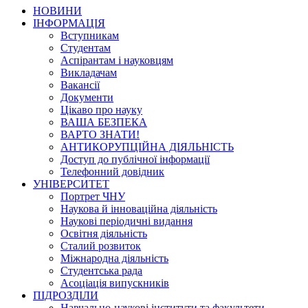
НОВИНИ
ІНФОРМАЦІЯ
Вступникам
Студентам
Аспірантам і науковцям
Викладачам
Вакансії
Документи
Цікаво про науку
ВАША БЕЗПЕКА
ВАРТО ЗНАТИ!
АНТИКОРУПЦІЙНА ДІЯЛЬНІСТЬ
Доступ до публічної інформації
Телефонний довідник
УНІВЕРСИТЕТ
Портрет ЧНУ
Наукова й інноваційна діяльність
Наукові періодичні видання
Освітня діяльність
Сталий розвиток
Міжнародна діяльність
Студентська рада
Асоціація випускників
ПІДРОЗДІЛИ
Навчально-наукові інститути та факультети