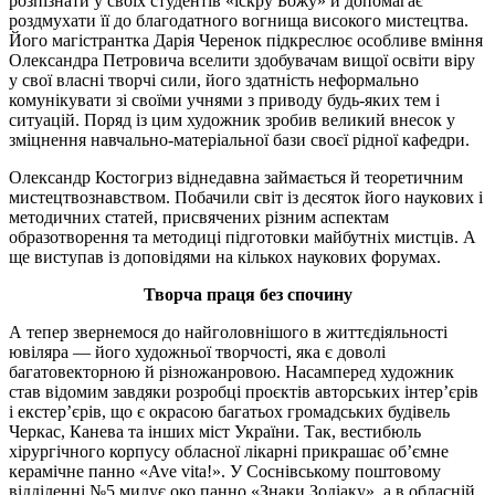
розпізнати у своїх студентів «іскру Божу» й допомагає
роздмухати її до благодатного вогнища високого мистецтва.
Його магістрантка Дарія Черенок підкреслює особливе вміння
Олександра Петровича вселити здобувачам вищої освіти віру
у свої власні творчі сили, його здатність неформально
комунікувати зі своїми учнями з приводу будь-яких тем і
ситуацій. Поряд із цим художник зробив великий внесок у
зміцнення навчально-матеріальної бази своєї рідної кафедри.
Олександр Костогриз віднедавна займається й теоретичним
мистецтвознавством. Побачили світ із десяток його наукових і
методичних статей, присвячених різним аспектам
образотворення та методиці підготовки майбутніх мистців. А
ще виступав із доповідями на кількох наукових форумах.
Творча праця без спочину
А тепер звернемося до найголовнішого в життєдіяльності
ювіляра — його художньої творчості, яка є доволі
багатовекторною й різножанровою. Насамперед художник
став відомим завдяки розробці проєктів авторських інтер’єрів
і екстер’єрів, що є окрасою багатьох громадських будівель
Черкас, Канева та інших міст України. Так, вестибюль
хірургічного корпусу обласної лікарні прикрашає об’ємне
керамічне панно «Ave vita!». У Соснівському поштовому
відділенні №5 милує око панно «Знаки Зодіаку», а в обласній