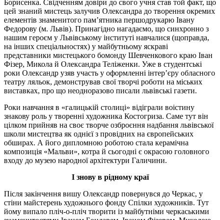
Борисенка. Свідченням довіри до свого учня став той факт, що
цей знаний мистець залучив Олександра до творення окремих
елементів знаменитого пам’ятника першодрукарю Івану
Федорову (м. Львів). Принагідно нагадаємо, що синхронно з
нашим героєм у Львівському інституті навчалися (щоправда,
на інших спеціальностях) у майбутньому яскраві
представники мистецького бомонду Шевченкового краю Іван
Фізер, Микола й Олександра Теліженки. Уже в студентські
роки Олександр узяв участь у оформленні інтер’єру обласного
театру ляльок, демонстрував свої творчі роботи на міських
виставках, про що неодноразово писали львівські газети.
Роки навчання в «галицькій столиці» відіграли воістину
знакову роль у творенні художника Костогриза. Саме тут він
цілком прийняв на своє творче озброєння надбання львівської
школи мистецтва як однієї з провідних на європейських
обширах. А його дипломною роботою стала керамічна
композиція «Мальви», котра й сьогодні є окрасою головного
входу до музею народної архітектури Галичини.
І знову в рідному краї
Після закінчення вишу Олександр повернувся до Черкас, у
стіни майстерень художнього фонду Спілки художників. Тут
йому випало пліч-о-пліч творити із майбутніми черкаськими