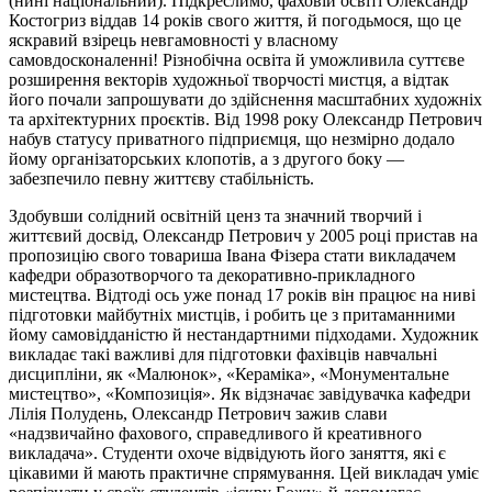
(нині національний). Підкреслимо, фаховій освіті Олександр
Костогриз віддав 14 років свого життя, й погодьмося, що це
яскравий взірець невгамовності у власному
самовдосконаленні! Різнобічна освіта й уможливила суттєве
розширення векторів художньої творчості мистця, а відтак
його почали запрошувати до здійснення масштабних художніх
та архітектурних проєктів. Від 1998 року Олександр Петрович
набув статусу приватного підприємця, що незмірно додало
йому організаторських клопотів, а з другого боку —
забезпечило певну життєву стабільність.
Здобувши солідний освітній ценз та значний творчий і
життєвий досвід, Олександр Петрович у 2005 році пристав на
пропозицію свого товариша Івана Фізера стати викладачем
кафедри образотворчого та декоративно-прикладного
мистецтва. Відтоді ось уже понад 17 років він працює на ниві
підготовки майбутніх мистців, і робить це з притаманними
йому самовідданістю й нестандартними підходами. Художник
викладає такі важливі для підготовки фахівців навчальні
дисципліни, як «Малюнок», «Кераміка», «Монументальне
мистецтво», «Композиція». Як відзначає завідувачка кафедри
Лілія Полудень, Олександр Петрович зажив слави
«надзвичайно фахового, справедливого й креативного
викладача». Студенти охоче відвідують його заняття, які є
цікавими й мають практичне спрямування. Цей викладач уміє