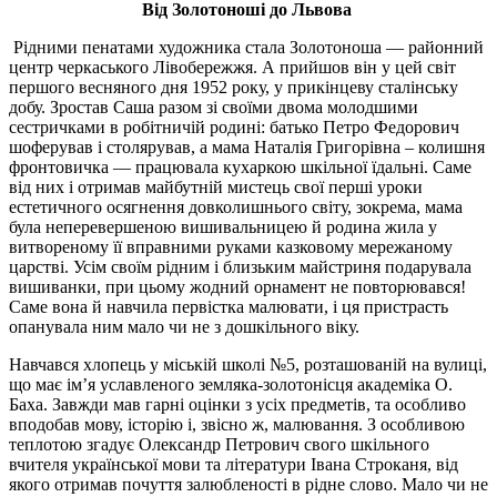
Від Золотоноші до Львова
Рідними пенатами художника стала Золотоноша — районний
центр черкаського Лівобережжя. А прийшов він у цей світ
першого весняного дня 1952 року, у прикінцеву сталінську
добу. Зростав Саша разом зі своїми двома молодшими
сестричками в робітничій родині: батько Петро Федорович
шоферував і столярував, а мама Наталія Григорівна – колишня
фронтовичка — працювала кухаркою шкільної їдальні. Саме
від них і отримав майбутній мистець свої перші уроки
естетичного осягнення довколишнього світу, зокрема, мама
була неперевершеною вишивальницею й родина жила у
витвореному її вправними руками казковому мережаному
царстві. Усім своїм рідним і близьким майстриня подарувала
вишиванки, при цьому жодний орнамент не повторювався!
Саме вона й навчила первістка малювати, і ця пристрасть
опанувала ним мало чи не з дошкільного віку.
Навчався хлопець у міській школі №5, розташованій на вулиці,
що має ім’я уславленого земляка-золотонісця академіка О.
Баха. Завжди мав гарні оцінки з усіх предметів, та особливо
вподобав мову, історію і, звісно ж, малювання. З особливою
теплотою згадує Олександр Петрович свого шкільного
вчителя української мови та літератури Івана Строканя, від
якого отримав почуття залюбленості в рідне слово. Мало чи не