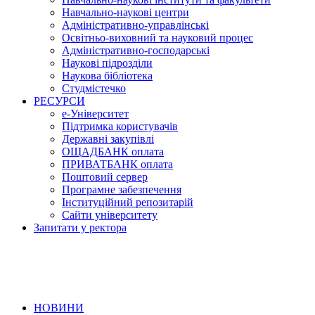
Навчально-наукові центри
Адміністративно-управлінські
Освітньо-виховний та науковий процес
Адміністративно-господарські
Наукові підрозділи
Наукова бібліотека
Студмістечко
РЕСУРСИ
е-Університет
Підтримка користувачів
Державні закупівлі
ОЩАДБАНК оплата
ПРИВАТБАНК оплата
Поштовий сервер
Програмне забезпечення
Інституційний репозитарій
Сайти університету
Запитати у ректора
НОВИНИ