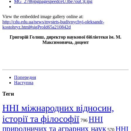
View the embedded image gallery online at:
http://cdu.edu.ua/news/mystets-budivnychyi-oleksandr-
kostohryz.html#sigProId65a210842d
Григорій Голиш, директор наукової бібліотеки ім. М.
Максимовича, доцент
Попередня
Наступна
Теги
ННІ міжнародних відносин,
історії та філософії
ННІ
796
природничих та аграрних наук
ННІ
570