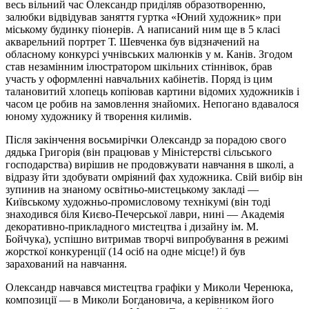
весь вільний час Олександр приділяв образотворенню,
залюбки відвідував заняття гуртка «Юний художник» при
міському будинку піонерів. А написаний ним ще в 5 класі
акварельний портрет Т. Шевченка був відзначений на
обласному конкурсі учнівських малюнків у м. Канів. Згодом
став незамінним ілюстратором шкільних стіннівок, брав
участь у оформленні навчальних кабінетів. Поряд із цим
талановитий хлопець копіював картини відомих художників і
часом це робив на замовлення знайомих. Непогано вдавалося
юному художнику й творення килимів.
Після закінчення восьмирічки Олександр за порадою свого
дядька Григорія (він працював у Міністерстві сільського
господарства) вирішив не продовжувати навчання в школі, а
відразу йти здобувати омріяний фах художника. Свій вибір він
зупинив на знаному освітньо-мистецькому закладі —
Київському художньо-промисловому технікумі (він тоді
знаходився біля Києво-Печерської лаври, нині — Академія
декоративно-прикладного мистецтва і дизайну ім. М.
Бойчука), успішно витримав творчі випробування в режимі
жорсткої конкуренції (14 осіб на одне місце!) й був
зарахований на навчання.
Олександр навчався мистецтва графіки у Миколи Черенюка,
композиції — в Миколи Богдановича, а керівником його