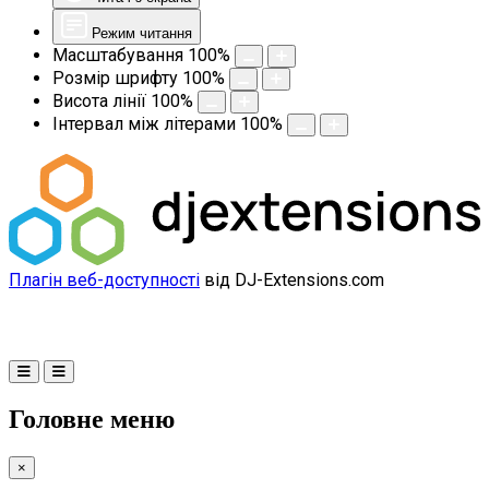
Режим читання
Масштабування
100
%
Розмір шрифту
100
%
Висота лінії
100
%
Інтервал між літерами
100
%
Плагін веб-доступності
від DJ-Extensions.com
Головне меню
×