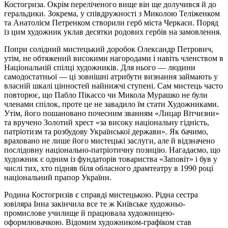
Костогриза. Окрім переліченого вище він ще долучився й до
геральдики. Зокрема, у співдружності з Миколою Теліженком
та Анатолієм Петренком створили герб міста Черкаси. Поряд
із цим художник уклав десятки родових гербів на замовлення.
Попри солідний мистецький доробок Олександр Петрович,
утім, не обтяжений високими нагородами і навіть членством в
Національній спілці художників. Для нього — людини
самодостатньої — ці зовнішні атрибути визнання займають у
власній шкалі цінностей найнижчі ступені. Сам мистець часто
повторює, що Пабло Пікассо чи Микола Мурашко не були
членами спілок, проте це не завадило їм стати Художниками.
Утім, його пошановано почесним званням «Лицар Вітчизни»
та вручено Золотий хрест «за високу національну гідність,
патріотизм та розбудову Української держави». Як бачимо,
враховано не лише його мистецькі заслуги, але й відзначено
послідовну національно-патріотичну позицію. Нагадаємо, що
художник є одним із фундаторів товариства «Заповіт» і був у
числі тих, хто підняв біля обласного драмтеатру в 1990 році
національний прапор України.
Родина Костогризів є справді мистецькою. Рідна сестра
ювіляра Інна закінчила все те ж Київське художньо-
промислове училище й працювала художницею-
оформлювачкою. Відомим художником-графіком став