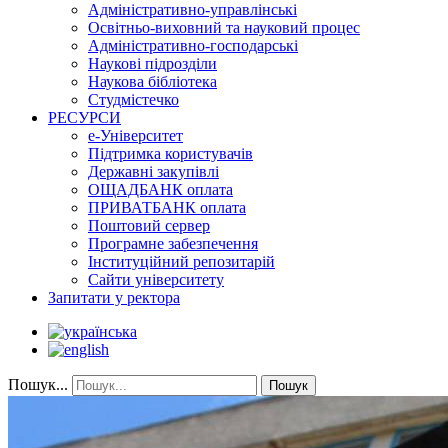
Адміністративно-управлінські
Освітньо-виховний та науковий процес
Адміністративно-господарські
Наукові підрозділи
Наукова бібліотека
Студмістечко
РЕСУРСИ
е-Університет
Підтримка користувачів
Державні закупівлі
ОЩАДБАНК оплата
ПРИВАТБАНК оплата
Поштовий сервер
Програмне забезпечення
Інституційний репозитарій
Сайти університету
Запитати у ректора
Пошук...
Пошук