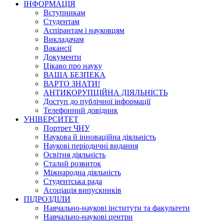
ІНФОРМАЦІЯ
Вступникам
Студентам
Аспірантам і науковцям
Викладачам
Вакансії
Документи
Цікаво про науку
ВАША БЕЗПЕКА
ВАРТО ЗНАТИ!
АНТИКОРУПЦІЙНА ДІЯЛЬНІСТЬ
Доступ до публічної інформації
Телефонний довідник
УНІВЕРСИТЕТ
Портрет ЧНУ
Наукова й інноваційна діяльність
Наукові періодичні видання
Освітня діяльність
Сталий розвиток
Міжнародна діяльність
Студентська рада
Асоціація випускників
ПІДРОЗДІЛИ
Навчально-наукові інститути та факультети
Навчально-наукові центри