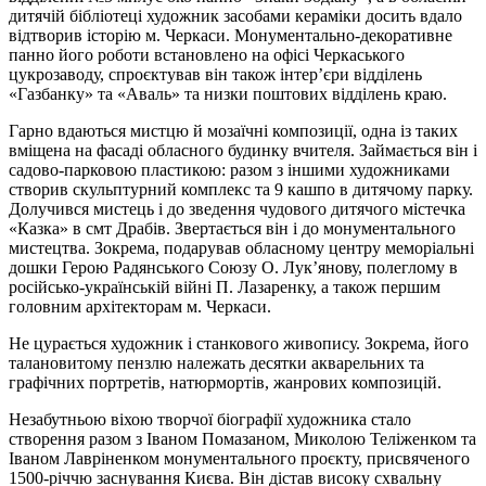
дитячій бібліотеці художник засобами кераміки досить вдало
відтворив історію м. Черкаси. Монументально-декоративне
панно його роботи встановлено на офісі Черкаського
цукрозаводу, спроєктував він також інтер’єри відділень
«Газбанку» та «Аваль» та низки поштових відділень краю.
Гарно вдаються мистцю й мозаїчні композиції, одна із таких
вміщена на фасаді обласного будинку вчителя. Займається він і
садово-парковою пластикою: разом з іншими художниками
створив скульптурний комплекс та 9 кашпо в дитячому парку.
Долучився мистець і до зведення чудового дитячого містечка
«Казка» в смт Драбів. Звертається він і до монументального
мистецтва. Зокрема, подарував обласному центру меморіальні
дошки Герою Радянського Союзу О. Лук’янову, полеглому в
російсько-українській війні П. Лазаренку, а також першим
головним архітекторам м. Черкаси.
Не цурається художник і станкового живопису. Зокрема, його
талановитому пензлю належать десятки акварельних та
графічних портретів, натюрмортів, жанрових композицій.
Незабутньою віхою творчої біографії художника стало
створення разом з Іваном Помазаном, Миколою Теліженком та
Іваном Лавріненком монументального проєкту, присвяченого
1500-річчю заснування Києва. Він дістав високу схвальну