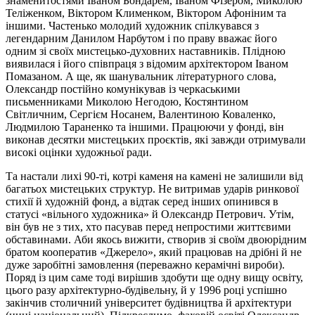
знаменитостями Іваном Бондарем, Іваном Фізером, Миколою
Теліженком, Віктором Клименком, Віктором Афоніним та
іншими. Частенько молодий художник спілкувався з
легендарним Данилом Нарбутом і по праву вважає його
одним зі своїх мистецько-духовних наставників. Плідною
виявилася і його співпраця з відомим архітектором Іваном
Помазаном. А ще, як шанувальник літературного слова,
Олександр постійно комунікував із черкаськими
письменниками Миколою Негодою, Костянтином
Світличним, Сергієм Носанем, Валентиною Коваленко,
Людмилою Тараненко та іншими. Працюючи у фонді, він
виконав десятки мистецьких проєктів, які завжди отримували
високі оцінки художньої ради.
Та настали лихі 90-ті, котрі каменя на камені не залишили від
багатьох мистецьких структур. Не витримав ударів ринкової
стихії й художній фонд, а відтак серед інших опинився в
статусі «вільного художника» й Олександр Петрович. Утім,
він був не з тих, хто пасував перед непростими життєвими
обставинами. Аби якось вижити, створив зі своїм двоюрідним
братом кооператив «Джерело», який працював на дрібні й не
дуже заробітні замовлення (переважно керамічні вироби).
Поряд із цим саме тоді вирішив здобути ще одну вищу освіту,
цього разу архітектурно-будівельну, й у 1996 році успішно
закінчив столичний університет будівництва й архітектури