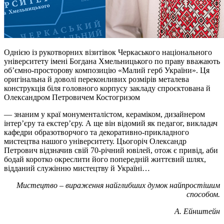
Однією із рукотворних візитівок Черкаського національного
університету імені Богдана Хмельницького по праву вважають
об’ємно-просторову композицію «Малий герб України». Ця
оригінальна й доволі переконливих розмірів металева
конструкція біля головного корпусу закладу спроєктована й
Олександром Петровичем Костогризом
— знаним у краї монументалістом, кераміком, дизайнером
інтер’єру та екстер’єру. А ще він відомий як педагог, викладач
кафедри образотворчого та декоративно-прикладного
мистецтва нашого університету. Цьогоріч Олександр
Петрович відзначив свій 70-річний ювілей, отож є привід, аби
бодай коротко окреслити його попередній життєвий шлях,
відданий служінню мистецтву й Україні…
Мистецтво – вираження найглибших думок найпростішим
способом.
А. Ейнштейн