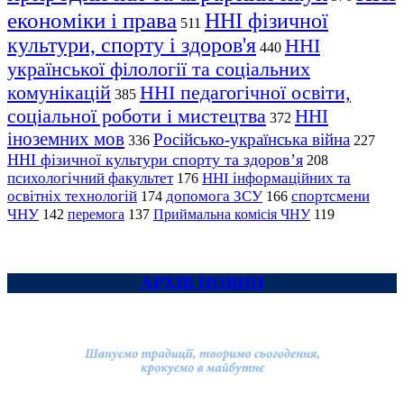
економіки і права
ННІ фізичної
511
культури, спорту і здоров'я
ННІ
440
української філології та соціальних
комунікацій
ННІ педагогічної освіти,
385
соціальної роботи і мистецтва
ННІ
372
іноземних мов
Російсько-українська війна
336
227
ННІ фізичної культури спорту та здоров’я
208
психологічний факультет
ННІ інформаційних та
176
освітніх технологій
допомога ЗСУ
спортсмени
174
166
ЧНУ
перемога
142
137
Приймальна комісія ЧНУ
119
АРХІВ НОВИН