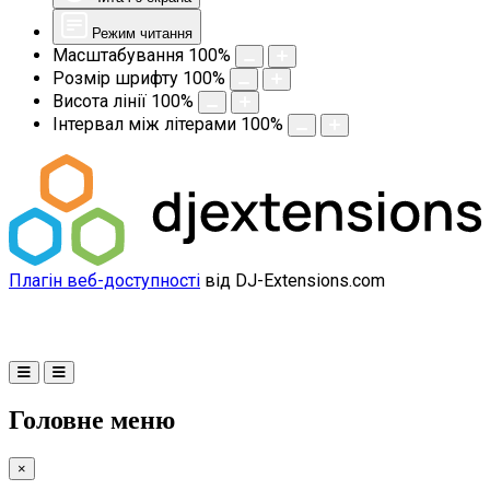
Режим читання
Масштабування
100
%
Розмір шрифту
100
%
Висота лінії
100
%
Інтервал між літерами
100
%
Плагін веб-доступності
від DJ-Extensions.com
Головне меню
×