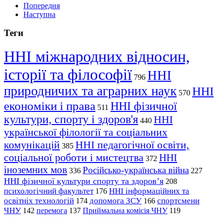
Попередня
Наступна
Теги
ННІ міжнародних відносин,
історії та філософії
ННІ
796
природничих та аграрних наук
ННІ
570
економіки і права
ННІ фізичної
511
культури, спорту і здоров'я
ННІ
440
української філології та соціальних
комунікацій
ННІ педагогічної освіти,
385
соціальної роботи і мистецтва
ННІ
372
іноземних мов
Російсько-українська війна
336
227
ННІ фізичної культури спорту та здоров’я
208
психологічний факультет
ННІ інформаційних та
176
освітніх технологій
допомога ЗСУ
спортсмени
174
166
ЧНУ
перемога
142
137
Приймальна комісія ЧНУ
119