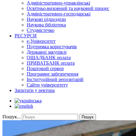
Адміністративно-управлінські
Освітньо-виховний та науковий процес
Адміністративно-господарські
Наукові підрозділи
Наукова бібліотека
Студмістечко
РЕСУРСИ
е-Університет
Підтримка користувачів
Державні закупівлі
ОЩАДБАНК оплата
ПРИВАТБАНК оплата
Поштовий сервер
Програмне забезпечення
Інституційний репозитарій
Сайти університету
Запитати у ректора
Пошук...
Пошук