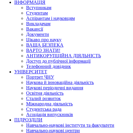
ІНФОРМАЦІЯ
Вступникам
Студентам
Аспірантам і науковцям
Викладачам
Вакансії
Документи
Цікаво про науку
ВАША БЕЗПЕКА
ВАРТО ЗНАТИ!
АНТИКОРУПЦІЙНА ДІЯЛЬНІСТЬ
Доступ до публічної інформації
Телефонний довідник
УНІВЕРСИТЕТ
Портрет ЧНУ
Наукова й інноваційна діяльність
Наукові періодичні видання
Освітня діяльність
Сталий розвиток
Міжнародна діяльність
Студентська рада
Асоціація випускників
ПІДРОЗДІЛИ
Навчально-наукові інститути та факультети
Навчально-наукові центри