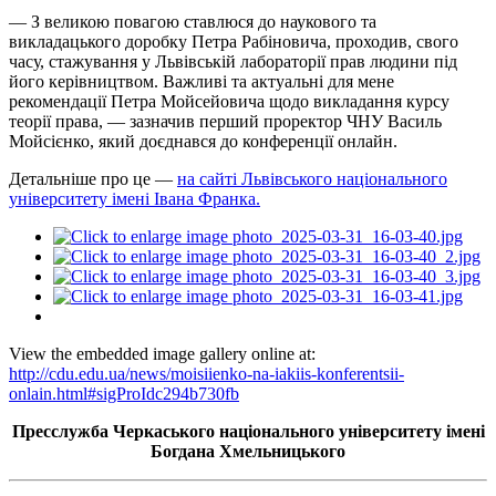
— З великою повагою ставлюся до наукового та
викладацького доробку Петра Рабіновича, проходив, свого
часу, стажування у Львівській лабораторії прав людини під
його керівництвом. Важливі та актуальні для мене
рекомендації Петра Мойсейовича щодо викладання курсу
теорії права, — зазначив перший проректор ЧНУ Василь
Мойсієнко, який доєднався до конференції онлайн.
Детальніше про це —
на сайті Львівського національного
університету імені Івана Франка.
View the embedded image gallery online at:
http://cdu.edu.ua/news/moisiienko-na-iakiis-konferentsii-
onlain.html#sigProIdc294b730fb
Пресслужба Черкаського національного університету імені
Богдана Хмельницького