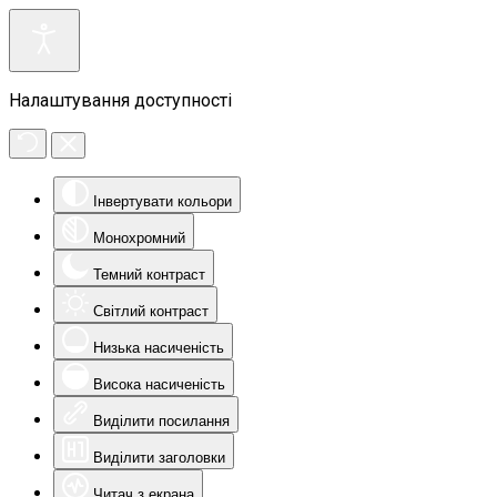
Налаштування доступності
Інвертувати кольори
Монохромний
Темний контраст
Світлий контраст
Низька насиченість
Висока насиченість
Виділити посилання
Виділити заголовки
Читач з екрана