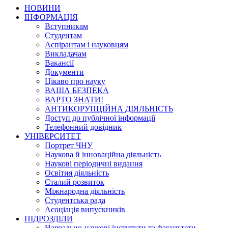
НОВИНИ
ІНФОРМАЦІЯ
Вступникам
Студентам
Аспірантам і науковцям
Викладачам
Вакансії
Документи
Цікаво про науку
ВАША БЕЗПЕКА
ВАРТО ЗНАТИ!
АНТИКОРУПЦІЙНА ДІЯЛЬНІСТЬ
Доступ до публічної інформації
Телефонний довідник
УНІВЕРСИТЕТ
Портрет ЧНУ
Наукова й інноваційна діяльність
Наукові періодичні видання
Освітня діяльність
Сталий розвиток
Міжнародна діяльність
Студентська рада
Асоціація випускників
ПІДРОЗДІЛИ
Навчально-наукові інститути та факультети