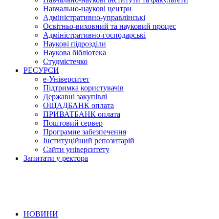
Навчально-наукові центри
Адміністративно-управлінські
Освітньо-виховний та науковий процес
Адміністративно-господарські
Наукові підрозділи
Наукова бібліотека
Студмістечко
РЕСУРСИ
е-Університет
Підтримка користувачів
Державні закупівлі
ОЩАДБАНК оплата
ПРИВАТБАНК оплата
Поштовий сервер
Програмне забезпечення
Інституційний репозитарій
Сайти університету
Запитати у ректора
НОВИНИ