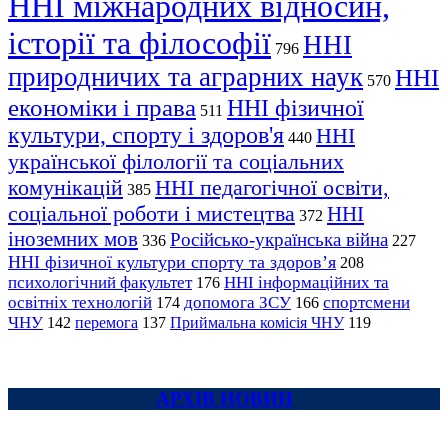
ННІ міжнародних відносин,
історії та філософії
ННІ
796
природничих та аграрних наук
ННІ
570
економіки і права
ННІ фізичної
511
культури, спорту і здоров'я
ННІ
440
української філології та соціальних
комунікацій
ННІ педагогічної освіти,
385
соціальної роботи і мистецтва
ННІ
372
іноземних мов
Російсько-українська війна
336
227
ННІ фізичної культури спорту та здоров’я
208
психологічний факультет
ННІ інформаційних та
176
освітніх технологій
допомога ЗСУ
спортсмени
174
166
ЧНУ
перемога
142
137
Приймальна комісія ЧНУ
119
АРХІВ НОВИН