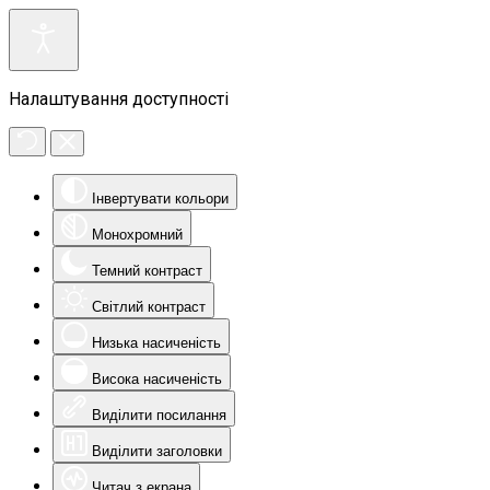
Налаштування доступності
Інвертувати кольори
Монохромний
Темний контраст
Світлий контраст
Низька насиченість
Висока насиченість
Виділити посилання
Виділити заголовки
Читач з екрана