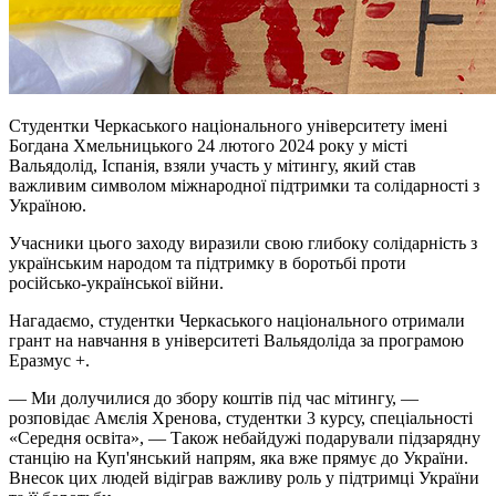
Студентки Черкаського національного університету імені
Богдана Хмельницького 24 лютого 2024 року у місті
Вальядолід, Іспанія, взяли участь у мітингу, який став
важливим символом міжнародної підтримки та солідарності з
Україною.
Учасники цього заходу виразили свою глибоку солідарність з
українським народом та підтримку в боротьбі проти
російсько-української війни.
Нагадаємо, студентки Черкаського національного отримали
грант на навчання в університеті Вальядоліда за програмою
Еразмус +.
— Ми долучилися до збору коштів під час мітингу, —
розповідає
Амєлія
Хренова, студентки 3 курсу, спеціальності
«Середня освіта», — Також небайдужі подарували підзарядну
станцію на Куп'янський напрям, яка вже прямує до України.
Внесок цих людей відіграв важливу роль у підтримці України