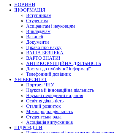
НОВИНИ
ІНФОРМАЦІЯ
Вступникам
Студентам
Аспірантам і науковцям
Викладачам
Вакансії
Документи
Цікаво про науку
ВАША БЕЗПЕКА
ВАРТО ЗНАТИ!
АНТИКОРУПЦІЙНА ДІЯЛЬНІСТЬ
Доступ до публічної інформації
Телефонний довідник
УНІВЕРСИТЕТ
Портрет ЧНУ
Наукова й інноваційна діяльність
Наукові періодичні видання
Освітня діяльність
Сталий розвиток
Міжнародна діяльність
Студентська рада
Асоціація випускників
ПІДРОЗДІЛИ
Навчально-наукові інститути та факультети