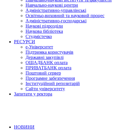
Навчально-наукові центри
Адміністративно-управлінські
Освітньо-виховний та науковий процес
Адміністративно-господарські
Наукові підрозділи
Наукова бібліотека
Студмістечко
РЕСУРСИ
е-Університет
Підтримка користувачів
Державні закупівлі
ОЩАДБАНК оплата
ПРИВАТБАНК оплата
Поштовий сервер
Програмне забезпечення
Інституційний репозитарій
Сайти університету
Запитати у ректора
НОВИНИ