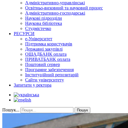
Адміністративно-управлінські
Освітньо-виховний та науковий процес
Адміністративно-господарські
Наукові підрозділи
Наукова бібліотека
Студмістечко
РЕСУРСИ
е-Університет
Підтримка користувачів
Державні закупівлі
ОЩАДБАНК оплата
ПРИВАТБАНК оплата
Поштовий сервер
Програмне забезпечення
Інституційний репозитарій
Сайти університету
Запитати у ректора
Пошук...
Пошук