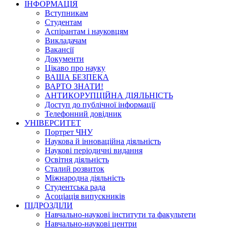
ІНФОРМАЦІЯ
Вступникам
Студентам
Аспірантам і науковцям
Викладачам
Вакансії
Документи
Цікаво про науку
ВАША БЕЗПЕКА
ВАРТО ЗНАТИ!
АНТИКОРУПЦІЙНА ДІЯЛЬНІСТЬ
Доступ до публічної інформації
Телефонний довідник
УНІВЕРСИТЕТ
Портрет ЧНУ
Наукова й інноваційна діяльність
Наукові періодичні видання
Освітня діяльність
Сталий розвиток
Міжнародна діяльність
Студентська рада
Асоціація випускників
ПІДРОЗДІЛИ
Навчально-наукові інститути та факультети
Навчально-наукові центри