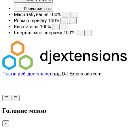
Режим читання
Масштабування
100
%
Розмір шрифту
100
%
Висота лінії
100
%
Інтервал між літерами
100
%
Плагін веб-доступності
від DJ-Extensions.com
Головне меню
×