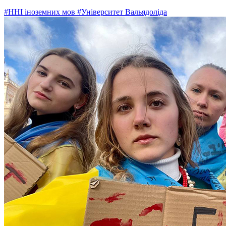
#ННІ іноземних мов
#Університет Вальядоліда