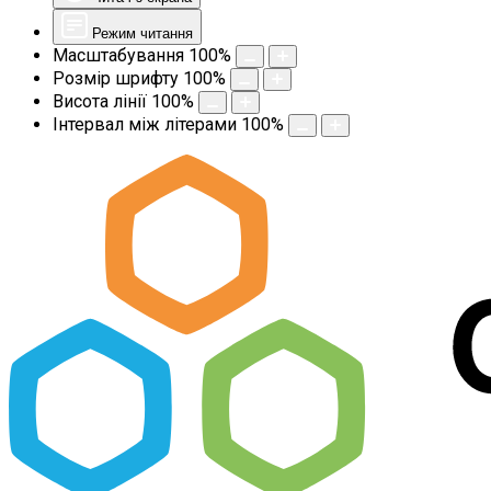
Режим читання
Масштабування
100
%
Розмір шрифту
100
%
Висота лінії
100
%
Інтервал між літерами
100
%