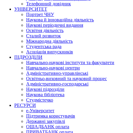
Телефонний довідник
УНІВЕРСИТЕТ
Портрет ЧНУ
Наукова й інноваційна діяльність
Наукові періодичні видання
Освітня діяльність
Сталий розвиток
Міжнародна діяльність
Студентська рада
Асоціація випускників
ПІДРОЗДІЛИ
Навчально-наукові інститути та факультети
Навчально-наукові центри
Адміністративно-управлінські
Освітньо-виховний та науковий процес
Адміністративно-господарські
Наукові підрозділи
Наукова бібліотека
Студмістечко
РЕСУРСИ
е-Університет
Підтримка користувачів
Державні закупівлі
ОЩАДБАНК оплата
ПРИВАТБАНК оплата