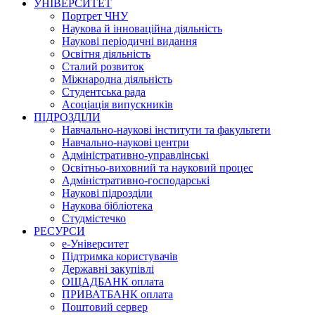
УНІВЕРСИТЕТ
Портрет ЧНУ
Наукова й інноваційна діяльність
Наукові періодичні видання
Освітня діяльність
Сталий розвиток
Міжнародна діяльність
Студентська рада
Асоціація випускників
ПІДРОЗДІЛИ
Навчально-наукові інститути та факультети
Навчально-наукові центри
Адміністративно-управлінські
Освітньо-виховний та науковий процес
Адміністративно-господарські
Наукові підрозділи
Наукова бібліотека
Студмістечко
РЕСУРСИ
е-Університет
Підтримка користувачів
Державні закупівлі
ОЩАДБАНК оплата
ПРИВАТБАНК оплата
Поштовий сервер