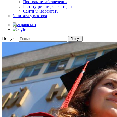
Програмне забезпечення
Інституційний репозитарій
Сайти університету
Запитати у ректора
Пошук...
Пошук