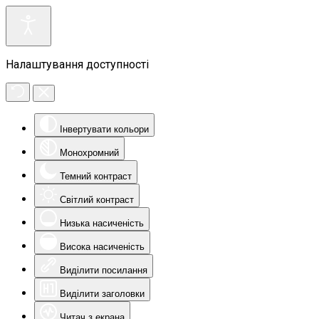
Налаштування доступності
Інвертувати кольори
Монохромний
Темний контраст
Світлий контраст
Низька насиченість
Висока насиченість
Виділити посилання
Виділити заголовки
Читач з екрана