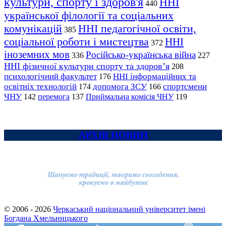
культури, спорту і здоров'я
ННІ
440
української філології та соціальних
комунікацій
ННІ педагогічної освіти,
385
соціальної роботи і мистецтва
ННІ
372
іноземних мов
Російсько-українська війна
336
227
ННІ фізичної культури спорту та здоров’я
208
психологічний факультет
ННІ інформаційних та
176
освітніх технологій
допомога ЗСУ
спортсмени
174
166
ЧНУ
перемога
142
137
Приймальна комісія ЧНУ
119
АРХІВ НОВИН
© 2006 - 2026
Черкаський національний університет імені
Богдана Хмельницького