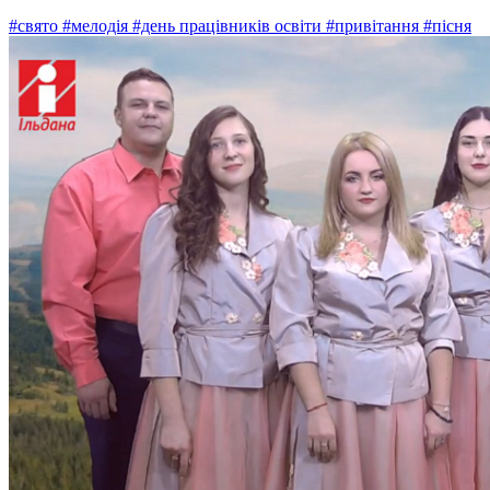
#свято
#мелодія
#день працівників освіти
#привітання
#пісня