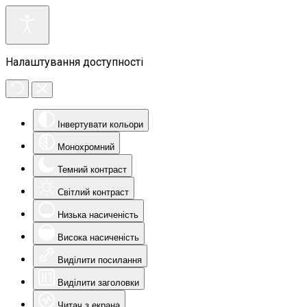
Налаштування доступності
Інвертувати кольори
Монохромний
Темний контраст
Світлий контраст
Низька насиченість
Висока насиченість
Виділити посилання
Виділити заголовки
Читач з екрана