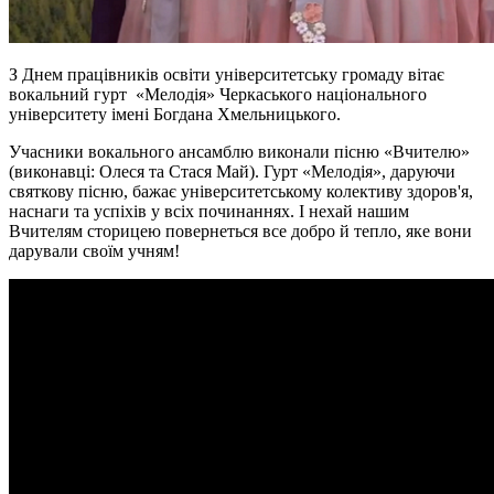
З Днем працівників освіти університетську громаду вітає
вокальний гурт «Мелодія» Черкаського національного
університету імені Богдана Хмельницького.
Учасники вокального ансамблю виконали пісню «Вчителю»
(виконавці: Олеся та Стася Май). Гурт «Мелодія», даруючи
святкову пісню, бажає університетському колективу здоров'я,
наснаги та успіхів у всіх починаннях. І нехай нашим
Вчителям сторицею повернеться все добро й тепло, яке вони
дарували своїм учням!