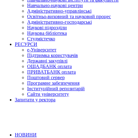
Навчально-наукові центри
Адміністративно-управлінські
Освітньо-виховний та науковий процес
Адміністративно-господарські
Наукові підрозділи
Наукова бібліотека
Студмістечко
РЕСУРСИ
е-Університет
Підтримка користувачів
Державні закупівлі
ОЩАДБАНК оплата
ПРИВАТБАНК оплата
Поштовий сервер
Програмне забезпечення
Інституційний репозитарій
Сайти університету
Запитати у ректора
НОВИНИ