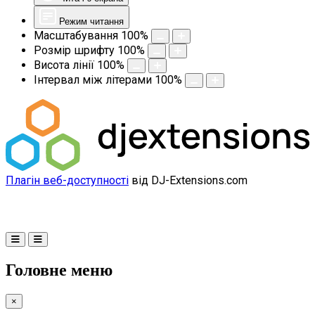
Режим читання
Масштабування
100
%
Розмір шрифту
100
%
Висота лінії
100
%
Інтервал між літерами
100
%
Плагін веб-доступності
від DJ-Extensions.com
Головне меню
×