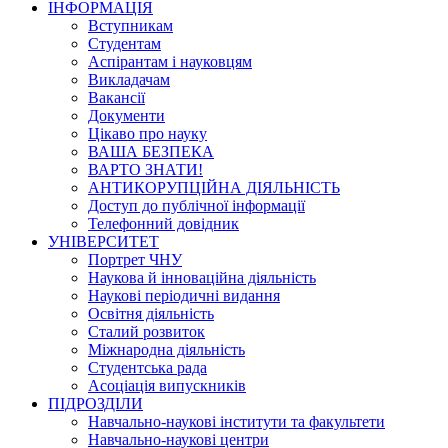
ІНФОРМАЦІЯ
Вступникам
Студентам
Аспірантам і науковцям
Викладачам
Вакансії
Документи
Цікаво про науку
ВАША БЕЗПЕКА
ВАРТО ЗНАТИ!
АНТИКОРУПЦІЙНА ДІЯЛЬНІСТЬ
Доступ до публічної інформації
Телефонний довідник
УНІВЕРСИТЕТ
Портрет ЧНУ
Наукова й інноваційна діяльність
Наукові періодичні видання
Освітня діяльність
Сталий розвиток
Міжнародна діяльність
Студентська рада
Асоціація випускників
ПІДРОЗДІЛИ
Навчально-наукові інститути та факультети
Навчально-наукові центри