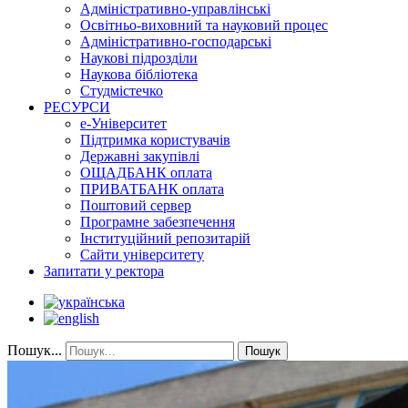
Адміністративно-управлінські
Освітньо-виховний та науковий процес
Адміністративно-господарські
Наукові підрозділи
Наукова бібліотека
Студмістечко
РЕСУРСИ
е-Університет
Підтримка користувачів
Державні закупівлі
ОЩАДБАНК оплата
ПРИВАТБАНК оплата
Поштовий сервер
Програмне забезпечення
Інституційний репозитарій
Сайти університету
Запитати у ректора
Пошук...
Пошук