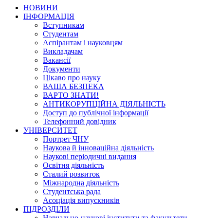
НОВИНИ
ІНФОРМАЦІЯ
Вступникам
Студентам
Аспірантам і науковцям
Викладачам
Вакансії
Документи
Цікаво про науку
ВАША БЕЗПЕКА
ВАРТО ЗНАТИ!
АНТИКОРУПЦІЙНА ДІЯЛЬНІСТЬ
Доступ до публічної інформації
Телефонний довідник
УНІВЕРСИТЕТ
Портрет ЧНУ
Наукова й інноваційна діяльність
Наукові періодичні видання
Освітня діяльність
Сталий розвиток
Міжнародна діяльність
Студентська рада
Асоціація випускників
ПІДРОЗДІЛИ
Навчально-наукові інститути та факультети