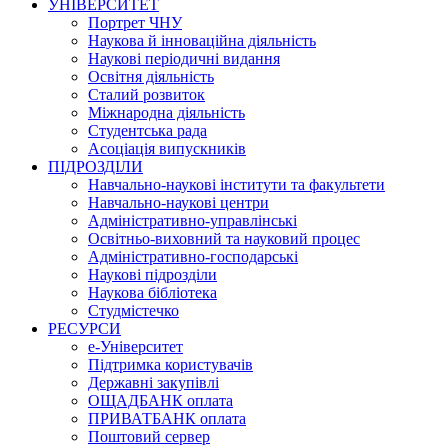
УНІВЕРСИТЕТ
Портрет ЧНУ
Наукова й інноваційна діяльність
Наукові періодичні видання
Освітня діяльність
Сталий розвиток
Міжнародна діяльність
Студентська рада
Асоціація випускників
ПІДРОЗДІЛИ
Навчально-наукові інститути та факультети
Навчально-наукові центри
Адміністративно-управлінські
Освітньо-виховний та науковий процес
Адміністративно-господарські
Наукові підрозділи
Наукова бібліотека
Студмістечко
РЕСУРСИ
е-Університет
Підтримка користувачів
Державні закупівлі
ОЩАДБАНК оплата
ПРИВАТБАНК оплата
Поштовий сервер