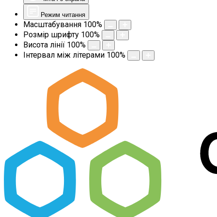
Режим читання
Масштабування
100
%
Розмір шрифту
100
%
Висота лінії
100
%
Інтервал між літерами
100
%