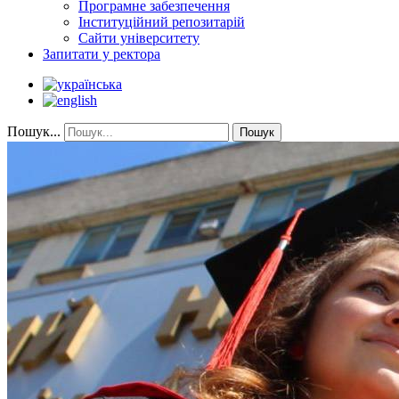
Програмне забезпечення
Інституційний репозитарій
Сайти університету
Запитати у ректора
Пошук...
Пошук