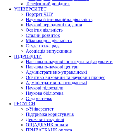
Телефонний довідник
УНІВЕРСИТЕТ
Портрет ЧНУ
Наукова й інноваційна діяльність
Наукові періодичні видання
Освітня діяльність
Сталий розвиток
Міжнародна діяльність
Студентська рада
Асоціація випускників
ПІДРОЗДІЛИ
Навчально-наукові інститути та факультети
Навчально-наукові центри
Адміністративно-управлінські
Освітньо-виховний та науковий процес
Адміністративно-господарські
Наукові підрозділи
Наукова бібліотека
Студмістечко
РЕСУРСИ
е-Університет
Підтримка користувачів
Державні закупівлі
ОЩАДБАНК оплата
ПРИВАТБАНК оплата