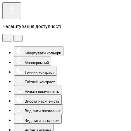
Налаштування доступності
Інвертувати кольори
Монохромний
Темний контраст
Світлий контраст
Низька насиченість
Висока насиченість
Виділити посилання
Виділити заголовки
Читач з екрана