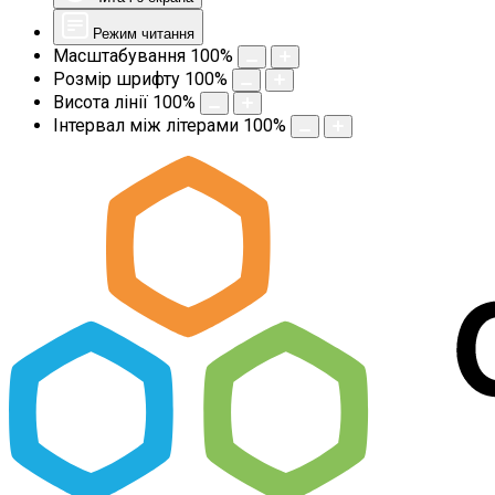
Режим читання
Масштабування
100
%
Розмір шрифту
100
%
Висота лінії
100
%
Інтервал між літерами
100
%