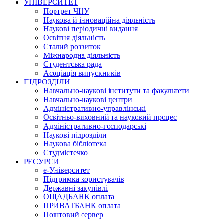
УНІВЕРСИТЕТ
Портрет ЧНУ
Наукова й інноваційна діяльність
Наукові періодичні видання
Освітня діяльність
Сталий розвиток
Міжнародна діяльність
Студентська рада
Асоціація випускників
ПІДРОЗДІЛИ
Навчально-наукові інститути та факультети
Навчально-наукові центри
Адміністративно-управлінські
Освітньо-виховний та науковий процес
Адміністративно-господарські
Наукові підрозділи
Наукова бібліотека
Студмістечко
РЕСУРСИ
е-Університет
Підтримка користувачів
Державні закупівлі
ОЩАДБАНК оплата
ПРИВАТБАНК оплата
Поштовий сервер