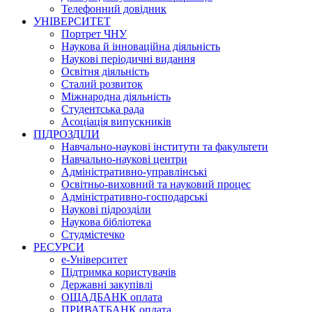
Телефонний довідник
УНІВЕРСИТЕТ
Портрет ЧНУ
Наукова й інноваційна діяльність
Наукові періодичні видання
Освітня діяльність
Сталий розвиток
Міжнародна діяльність
Студентська рада
Асоціація випускників
ПІДРОЗДІЛИ
Навчально-наукові інститути та факультети
Навчально-наукові центри
Адміністративно-управлінські
Освітньо-виховний та науковий процес
Адміністративно-господарські
Наукові підрозділи
Наукова бібліотека
Студмістечко
РЕСУРСИ
е-Університет
Підтримка користувачів
Державні закупівлі
ОЩАДБАНК оплата
ПРИВАТБАНК оплата