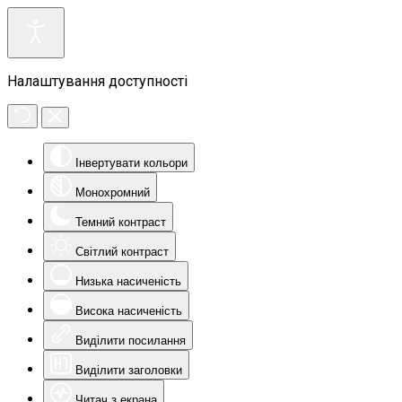
Налаштування доступності
Інвертувати кольори
Монохромний
Темний контраст
Світлий контраст
Низька насиченість
Висока насиченість
Виділити посилання
Виділити заголовки
Читач з екрана