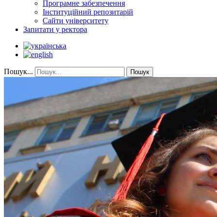
Програмне забезпечення
Інституційний репозитарій
Сайти університету
Запитати у ректора
Пошук...
Пошук