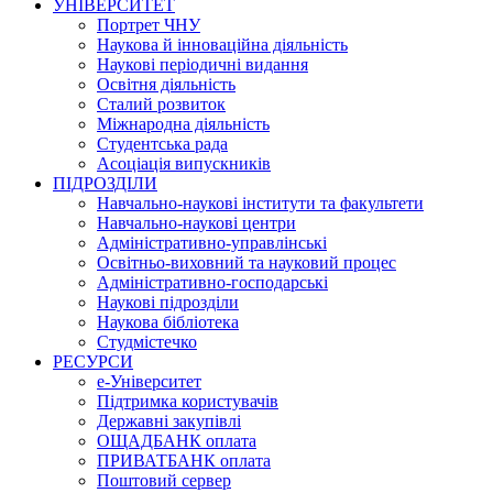
УНІВЕРСИТЕТ
Портрет ЧНУ
Наукова й інноваційна діяльність
Наукові періодичні видання
Освітня діяльність
Сталий розвиток
Міжнародна діяльність
Студентська рада
Асоціація випускників
ПІДРОЗДІЛИ
Навчально-наукові інститути та факультети
Навчально-наукові центри
Адміністративно-управлінські
Освітньо-виховний та науковий процес
Адміністративно-господарські
Наукові підрозділи
Наукова бібліотека
Студмістечко
РЕСУРСИ
е-Університет
Підтримка користувачів
Державні закупівлі
ОЩАДБАНК оплата
ПРИВАТБАНК оплата
Поштовий сервер