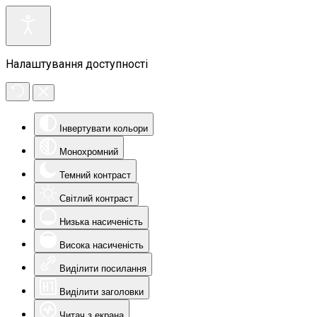
Налаштування доступності
Інвертувати кольори
Монохромний
Темний контраст
Світлий контраст
Низька насиченість
Висока насиченість
Виділити посилання
Виділити заголовки
Читач з екрана