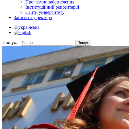
Програмне забезпечення
Інституційний репозитарій
Сайти університету
Запитати у ректора
Пошук...
Пошук