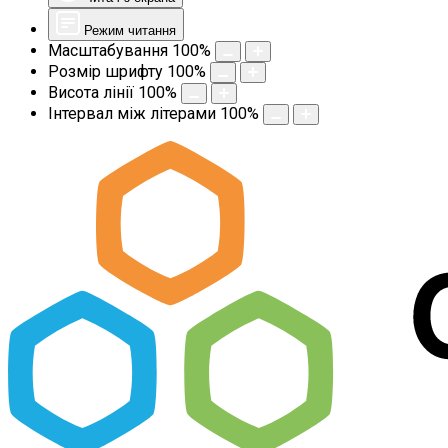
Режим читання
Масштабування
100
%
Розмір шрифту
100
%
Висота лінії
100
%
Інтервал між літерами
100
%