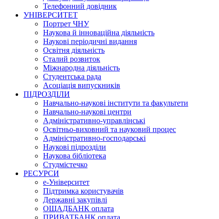
Телефонний довідник
УНІВЕРСИТЕТ
Портрет ЧНУ
Наукова й інноваційна діяльність
Наукові періодичні видання
Освітня діяльність
Сталий розвиток
Міжнародна діяльність
Студентська рада
Асоціація випускників
ПІДРОЗДІЛИ
Навчально-наукові інститути та факультети
Навчально-наукові центри
Адміністративно-управлінські
Освітньо-виховний та науковий процес
Адміністративно-господарські
Наукові підрозділи
Наукова бібліотека
Студмістечко
РЕСУРСИ
е-Університет
Підтримка користувачів
Державні закупівлі
ОЩАДБАНК оплата
ПРИВАТБАНК оплата