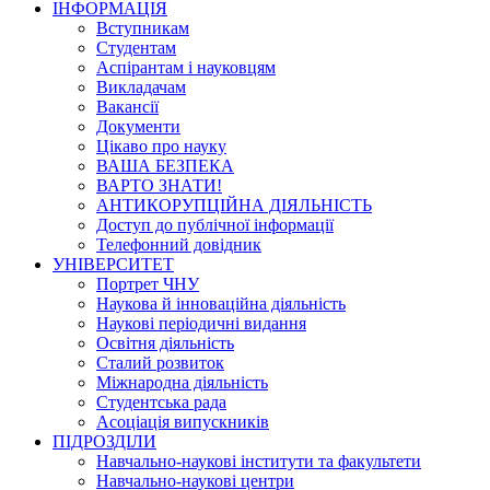
ІНФОРМАЦІЯ
Вступникам
Студентам
Аспірантам і науковцям
Викладачам
Вакансії
Документи
Цікаво про науку
ВАША БЕЗПЕКА
ВАРТО ЗНАТИ!
АНТИКОРУПЦІЙНА ДІЯЛЬНІСТЬ
Доступ до публічної інформації
Телефонний довідник
УНІВЕРСИТЕТ
Портрет ЧНУ
Наукова й інноваційна діяльність
Наукові періодичні видання
Освітня діяльність
Сталий розвиток
Міжнародна діяльність
Студентська рада
Асоціація випускників
ПІДРОЗДІЛИ
Навчально-наукові інститути та факультети
Навчально-наукові центри