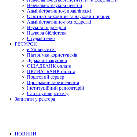
Навчально-наукові центри
Адміністративно-управлінські
Освітньо-виховний та науковий процес
Адміністративно-господарські
Наукові підрозділи
Наукова бібліотека
Студмістечко
РЕСУРСИ
е-Університет
Підтримка користувачів
Державні закупівлі
ОЩАДБАНК оплата
ПРИВАТБАНК оплата
Поштовий сервер
Програмне забезпечення
Інституційний репозитарій
Сайти університету
Запитати у ректора
НОВИНИ