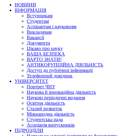
НОВИНИ
ІНФОРМАЦІЯ
Вступникам
Студентам
Аспірантам і науковцям
Викладачам
Вакансії
Документи
Цікаво про науку
ВАША БЕЗПЕКА
ВАРТО ЗНАТИ!
АНТИКОРУПЦІЙНА ДІЯЛЬНІСТЬ
Доступ до публічної інформації
Телефонний довідник
УНІВЕРСИТЕТ
Портрет ЧНУ
Наукова й інноваційна діяльність
Наукові періодичні видання
Освітня діяльність
Сталий розвиток
Міжнародна діяльність
Студентська рада
Асоціація випускників
ПІДРОЗДІЛИ
Навчально-наукові інститути та факультети