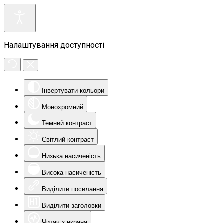
Налаштування доступності
Інвертувати кольори
Монохромний
Темний контраст
Світлий контраст
Низька насиченість
Висока насиченість
Виділити посилання
Виділити заголовки
Читач з екрана