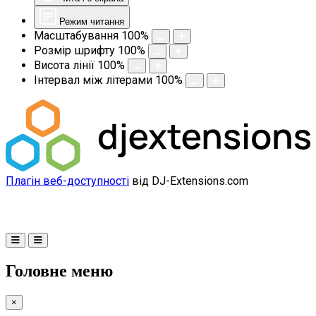
Режим читання
Масштабування
100
%
Розмір шрифту
100
%
Висота лінії
100
%
Інтервал між літерами
100
%
Плагін веб-доступності
від DJ-Extensions.com
Головне меню
×