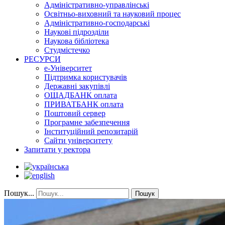
Адміністративно-управлінські
Освітньо-виховний та науковий процес
Адміністративно-господарські
Наукові підрозділи
Наукова бібліотека
Студмістечко
РЕСУРСИ
е-Університет
Підтримка користувачів
Державні закупівлі
ОЩАДБАНК оплата
ПРИВАТБАНК оплата
Поштовий сервер
Програмне забезпечення
Інституційний репозитарій
Сайти університету
Запитати у ректора
Пошук...
Пошук