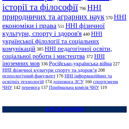
історії та філософії
ННІ
796
природничих та аграрних наук
ННІ
570
економіки і права
ННІ фізичної
511
культури, спорту і здоров'я
ННІ
440
української філології та соціальних
комунікацій
ННІ педагогічної освіти,
385
соціальної роботи і мистецтва
ННІ
372
іноземних мов
Російсько-українська війна
336
227
ННІ фізичної культури спорту та здоров’я
208
психологічний факультет
ННІ інформаційних та
176
освітніх технологій
допомога ЗСУ
спортсмени
174
166
ЧНУ
перемога
142
137
Приймальна комісія ЧНУ
119
АРХІВ НОВИН