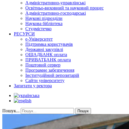
Адміністративно-управлінські
Освітньо-виховний та науковий процес
Адміністративно-господарські
Наукові підрозділи
Наукова бібліотека
Студмістечко
РЕСУРСИ
е-Університет
Підтримка користувачів
Державні закупівлі
ОЩАДБАНК оплата
ПРИВАТБАНК оплата
Поштовий сервер
Програмне забезпечення
Інституційний репозитарій
Сайти університету
Запитати у ректора
Пошук...
Пошук