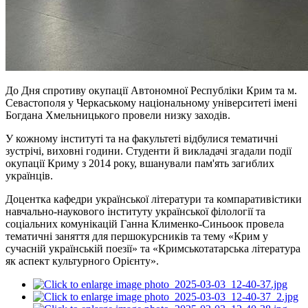
До Дня спротиву окупації Автономної Республіки Крим та м.
Севастополя у Черкаському національному університеті імені
Богдана Хмельницького провели низку заходів.
У кожному інституті та на факультеті відбулися тематичні
зустрічі, виховні години. Студенти й викладачі згадали події
окупації Криму з 2014 року, вшанували пам'ять загиблих
українців.
Доцентка кафедри української літератури та компаративістики
навчально-наукового інституту української філології та
соціальних комунікацій Ганна Клименко-Синьоок провела
тематичні заняття для першокурсників та тему «Крим у
сучасній українській поезії» та «Кримськотатарська література
як аспект культурного Орієнту».