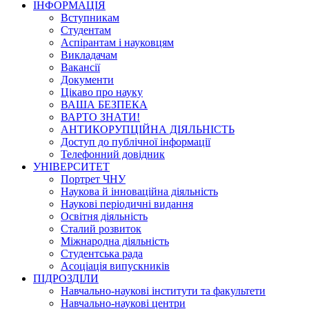
ІНФОРМАЦІЯ
Вступникам
Студентам
Аспірантам і науковцям
Викладачам
Вакансії
Документи
Цікаво про науку
ВАША БЕЗПЕКА
ВАРТО ЗНАТИ!
АНТИКОРУПЦІЙНА ДІЯЛЬНІСТЬ
Доступ до публічної інформації
Телефонний довідник
УНІВЕРСИТЕТ
Портрет ЧНУ
Наукова й інноваційна діяльність
Наукові періодичні видання
Освітня діяльність
Сталий розвиток
Міжнародна діяльність
Студентська рада
Асоціація випускників
ПІДРОЗДІЛИ
Навчально-наукові інститути та факультети
Навчально-наукові центри