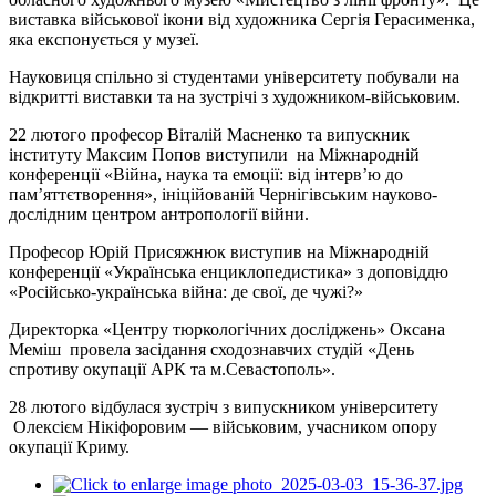
виставка військової ікони від художника Сергія Герасименка,
яка експонується у музеї.
Науковиця спільно зі студентами університету побували на
відкритті виставки та на зустрічі з художником-військовим.
22 лютого професор Віталій Масненко та випускник
інституту Максим Попов виступили на Міжнародній
конференції «Війна, наука та емоції: від інтерв’ю до
пам’яттєтворення», ініційованій Чернігівським науково-
дослідним центром антропології війни.
Професор Юрій Присяжнюк виступив на Міжнародній
конференції «Українська енциклопедистика» з доповіддю
«Російсько-українська війна: де свої, де чужі?»
Директорка «Центру тюркологічних досліджень» Оксана
Меміш провела засідання сходознавчих студій «День
спротиву окупації АРК та м.Севастополь».
28 лютого відбулася зустріч з випускником університету
Олексієм Нікіфоровим — військовим, учасником опору
окупації Криму.