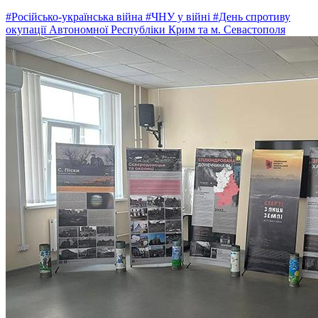
#Російсько-українська війна
#ЧНУ у війні
#День спротиву
окупації Автономної Республіки Крим та м. Севастополя