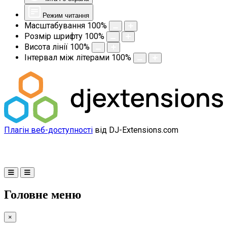
Режим читання
Масштабування
100
%
Розмір шрифту
100
%
Висота лінії
100
%
Інтервал між літерами
100
%
Плагін веб-доступності
від DJ-Extensions.com
Головне меню
×