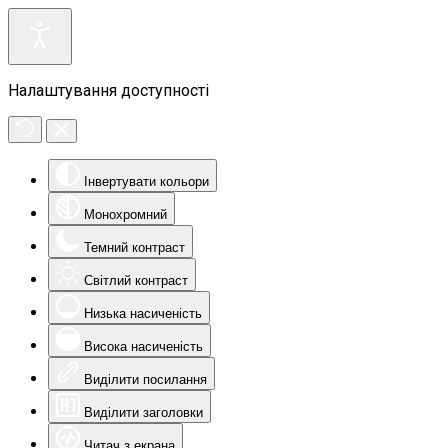
Налаштування доступності
Інвертувати кольори
Монохромний
Темний контраст
Світлий контраст
Низька насиченість
Висока насиченість
Виділити посилання
Виділити заголовки
Читач з екрана