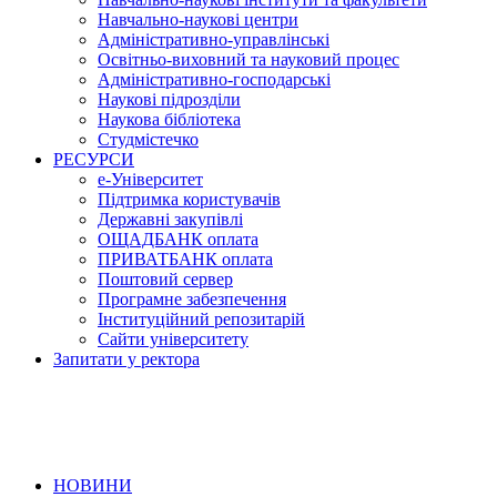
Навчально-наукові центри
Адміністративно-управлінські
Освітньо-виховний та науковий процес
Адміністративно-господарські
Наукові підрозділи
Наукова бібліотека
Студмістечко
РЕСУРСИ
е-Університет
Підтримка користувачів
Державні закупівлі
ОЩАДБАНК оплата
ПРИВАТБАНК оплата
Поштовий сервер
Програмне забезпечення
Інституційний репозитарій
Сайти університету
Запитати у ректора
НОВИНИ