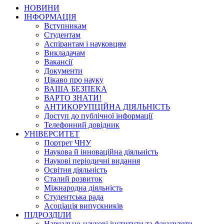
НОВИНИ
ІНФОРМАЦІЯ
Вступникам
Студентам
Аспірантам і науковцям
Викладачам
Вакансії
Документи
Цікаво про науку
ВАША БЕЗПЕКА
ВАРТО ЗНАТИ!
АНТИКОРУПЦІЙНА ДІЯЛЬНІСТЬ
Доступ до публічної інформації
Телефонний довідник
УНІВЕРСИТЕТ
Портрет ЧНУ
Наукова й інноваційна діяльність
Наукові періодичні видання
Освітня діяльність
Сталий розвиток
Міжнародна діяльність
Студентська рада
Асоціація випускників
ПІДРОЗДІЛИ
Навчально-наукові інститути та факультети