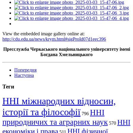
View the embedded image gallery online at:
http://cdu.edu.ua/news/krym.html#sigProId07d1eec396
Пресслужба Черкаського національного університету імені
Богдана Хмельницького
Попередня
Наступна
Теги
ННІ міжнародних відносин,
історії та філософії
ННІ
796
природничих та аграрних наук
ННІ
570
економіки і права
ННІ фізичної
511