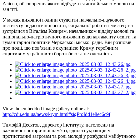
Алієва, обговорення якого відбудеться англійською мовою на
занятті.
У межах виховної години студенти навчально-наукового
інституту педагогічної освіти, соціальної роботи і мистецтва
зустрілися з Віталієм Козирем, начальником відділу молоді та
національно-патріотичного виховання департаменту освіти та
гуманітарної політики Черкаської міської ради. Він розповів
про події, що пов’язані з окупацією Криму, героїчним
спротивом українців та боротьбою за незалежність.
View the embedded image gallery online at:
http://cdu.edu.ua/news/krym.html#sigProIdd1e8ec6c9f
Тимофій Десятов, директор інституту, наголосив на
важливості історичної пам’яті, єдності українців у
протистоянні загрозам та ролі молоді у розбудові майбутнього