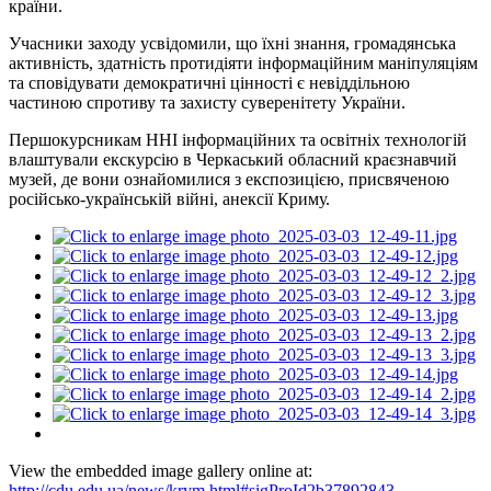
країни.
Учасники заходу усвідомили, що їхні знання, громадянська
активність, здатність протидіяти інформаційним маніпуляціям
та сповідувати демократичні цінності є невіддільною
частиною спротиву та захисту суверенітету України.
Першокурсникам ННІ інформаційних та освітніх технологій
влаштували екскурсію в Черкаський обласний краєзнавчий
музей, де вони ознайомилися з експозицією, присвяченою
російсько-українській війні, анексії Криму.
View the embedded image gallery online at:
http://cdu.edu.ua/news/krym.html#sigProId2b37892843