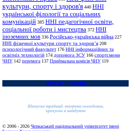
культури, спорту і здоров'я
ННІ
440
української філології та соціальних
комунікацій
ННІ педагогічної освіти,
385
соціальної роботи і мистецтва
ННІ
372
іноземних мов
Російсько-українська війна
336
227
ННІ фізичної культури спорту та здоров’я
208
психологічний факультет
ННІ інформаційних та
176
освітніх технологій
допомога ЗСУ
спортсмени
174
166
ЧНУ
перемога
142
137
Приймальна комісія ЧНУ
119
АРХІВ НОВИН
© 2006 - 2026
Черкаський національний університет імені