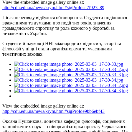
View the embedded image gallery online at:
http://cdu.edu.ua/news/krym.html#sigProIdca7f927a89
Після перегляду відбулося обговорення. Студенти поділилися
враженнями та думками про події тих років, значення
громадянського спротиву та роль кожного у боротьбі за
незалежність України.
Студенти й науковці ННІ міжнародних відносин, історії та
філософії у ці дні стали організаторами та учасниками
тематичних заходах.
View the embedded image gallery online at:
http://cdu.edu.ua/news/krym.html#sigProIde9bb6ebf43
Оксана Пушонкова, доцентка кафедри філософії, соціальних
та політичних наук —співорганізаторка проєкту Черкаського
обласного художнього музею «Мистецтво з лінії фронту».
Це