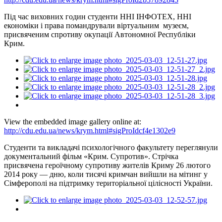
Під час виховних годин студенти ННІ ІНФОТЕХ, ННІ
економіки і права помандрували віртуальним музеєм,
присвяченим спротиву окупації Автономної Республіки
Крим.
View the embedded image gallery online at:
http://cdu.edu.ua/news/krym.html#sigProIdcf4e1302e9
Студенти та викладачі психологічного факультету переглянули
документальний фільм «Крим. Супротив». Стрічка
присвячена героїчному супротиву жителів Криму 26 лютого
2014 року — дню, коли тисячі кримчан вийшли на мітинг у
Сімферополі на підтримку територіальної цілісності України.