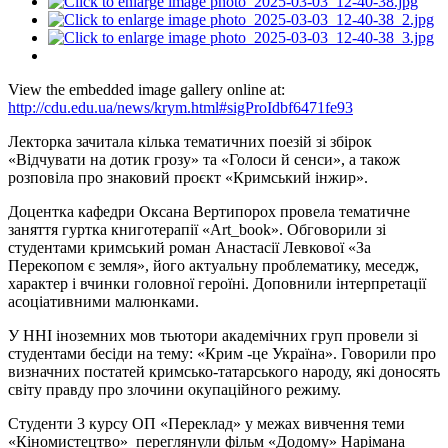
View the embedded image gallery online at:
http://cdu.edu.ua/news/krym.html#sigProIdbf6471fe93
Лекторка зачитала кілька тематичних поезій зі збірок
«Відчувати на дотик грозу» та «Голоси й сенси», а також
розповіла про знаковий проєкт «Кримський інжир».
Доцентка кафедри Оксана Вертипорох провела тематичне
заняття гуртка книготерапії «Art_book». Обговорили зі
студентами кримський роман Анастасії Левкової «За
Перекопом є земля», його актуальну проблематику, меседж,
характер і вчинки головної героїні. Доповнили інтерпретації
асоціативними малюнками.
У ННІ іноземних мов тьютори академічних груп провели зі
студентами бесіди на тему: «Крим -це Україна». Говорили про
визначних постатей кримсько-татарського народу, які доносять
світу правду про злочини окупаційного режиму.
Студенти 3 курсу ОП «Переклад» у межах вивчення теми
«Кіномистецтво» переглянули фільм «Додому» Нарімана