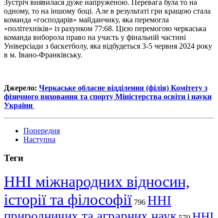
Зустріч виявилася дуже напруженою. Перевага була то на
одному, то на іншому боці. Але в результаті гри кращою стала
команда «господарів» майданчику, яка перемогла
«політехніків» із рахунком 77:68. Цією перемогою черкаська
команда виборола право на участь у фінальній частині
Універсіади з баскетболу, яка відбудеться 3-5 червня 2024 року
в м. Івано-Франківську.
Джерело:
Черкаське
облас
не
відділення (філія) Комітету з
фізичного виховання та спорту Міністерства освіти і науки
України
Попередня
Наступна
Теги
ННІ міжнародних відносин,
історії та філософії
ННІ
796
природничих та аграрних наук
ННІ
570