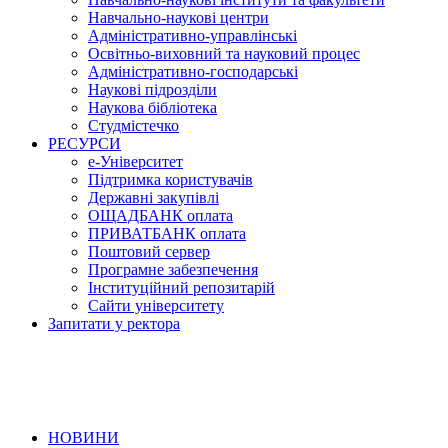
Навчально-наукові центри
Адміністративно-управлінські
Освітньо-виховний та науковий процес
Адміністративно-господарські
Наукові підрозділи
Наукова бібліотека
Студмістечко
РЕСУРСИ
е-Університет
Підтримка користувачів
Державні закупівлі
ОЩАДБАНК оплата
ПРИВАТБАНК оплата
Поштовий сервер
Програмне забезпечення
Інституційний репозитарій
Сайти університету
Запитати у ректора
НОВИНИ