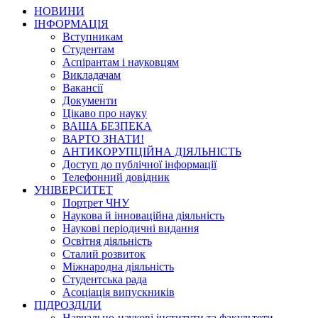
НОВИНИ
ІНФОРМАЦІЯ
Вступникам
Студентам
Аспірантам і науковцям
Викладачам
Вакансії
Документи
Цікаво про науку
ВАША БЕЗПЕКА
ВАРТО ЗНАТИ!
АНТИКОРУПЦІЙНА ДІЯЛЬНІСТЬ
Доступ до публічної інформації
Телефонний довідник
УНІВЕРСИТЕТ
Портрет ЧНУ
Наукова й інноваційна діяльність
Наукові періодичні видання
Освітня діяльність
Сталий розвиток
Міжнародна діяльність
Студентська рада
Асоціація випускників
ПІДРОЗДІЛИ
Навчально-наукові інститути та факультети