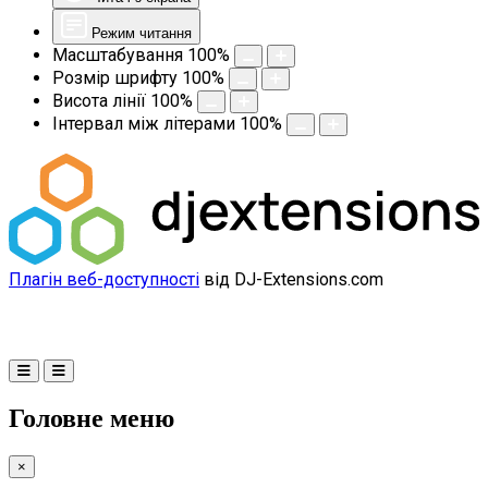
Режим читання
Масштабування
100
%
Розмір шрифту
100
%
Висота лінії
100
%
Інтервал між літерами
100
%
Плагін веб-доступності
від DJ-Extensions.com
Головне меню
×