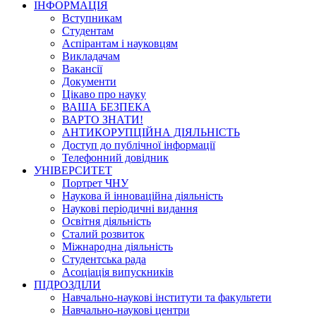
ІНФОРМАЦІЯ
Вступникам
Студентам
Аспірантам і науковцям
Викладачам
Вакансії
Документи
Цікаво про науку
ВАША БЕЗПЕКА
ВАРТО ЗНАТИ!
АНТИКОРУПЦІЙНА ДІЯЛЬНІСТЬ
Доступ до публічної інформації
Телефонний довідник
УНІВЕРСИТЕТ
Портрет ЧНУ
Наукова й інноваційна діяльність
Наукові періодичні видання
Освітня діяльність
Сталий розвиток
Міжнародна діяльність
Студентська рада
Асоціація випускників
ПІДРОЗДІЛИ
Навчально-наукові інститути та факультети
Навчально-наукові центри