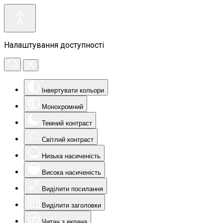
Налаштування доступності
Інвертувати кольори
Монохромний
Темний контраст
Світлий контраст
Низька насиченість
Висока насиченість
Виділити посилання
Виділити заголовки
Читач з екрана