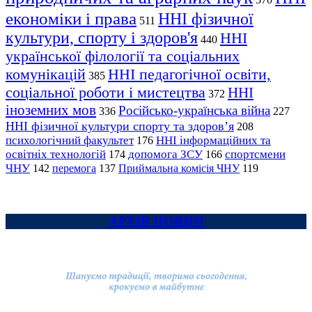
економіки і права
ННІ фізичної
511
культури, спорту і здоров'я
ННІ
440
української філології та соціальних
комунікацій
ННІ педагогічної освіти,
385
соціальної роботи і мистецтва
ННІ
372
іноземних мов
Російсько-українська війна
336
227
ННІ фізичної культури спорту та здоров’я
208
психологічний факультет
ННІ інформаційних та
176
освітніх технологій
допомога ЗСУ
спортсмени
174
166
ЧНУ
перемога
142
137
Приймальна комісія ЧНУ
119
АРХІВ НОВИН