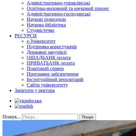
Адміністративно-управлінські
Освітньо-виховний та науковий процес
Адміністративно-господарські
Наукові підрозділи
Наукова бібліотека
Студмістечко
РЕСУРСИ
е-Університет
Підтримка користувачів
Державні закупівлі
ОЩАДБАНК оплата
ПРИВАТБАНК оплата
Поштовий сервер
Програмне забезпечення
Інституційний репозитарій
Сайти університету
Запитати у ректора
Пошук...
Пошук