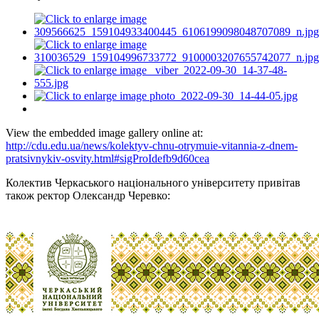
View the embedded image gallery online at:
http://cdu.edu.ua/news/kolektyv-chnu-otrymuie-vitannia-z-dnem-
pratsivnykiv-osvity.html#sigProIdefb9d60cea
Колектив Черкаського національного університету привітав
також ректор Олександр Черевко: