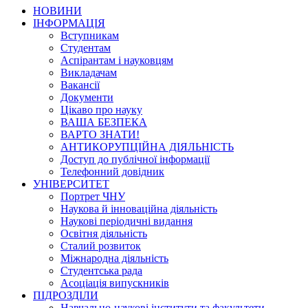
НОВИНИ
ІНФОРМАЦІЯ
Вступникам
Студентам
Аспірантам і науковцям
Викладачам
Вакансії
Документи
Цікаво про науку
ВАША БЕЗПЕКА
ВАРТО ЗНАТИ!
АНТИКОРУПЦІЙНА ДІЯЛЬНІСТЬ
Доступ до публічної інформації
Телефонний довідник
УНІВЕРСИТЕТ
Портрет ЧНУ
Наукова й інноваційна діяльність
Наукові періодичні видання
Освітня діяльність
Сталий розвиток
Міжнародна діяльність
Студентська рада
Асоціація випускників
ПІДРОЗДІЛИ
Навчально-наукові інститути та факультети