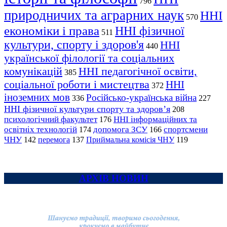
796
природничих та аграрних наук
ННІ
570
економіки і права
ННІ фізичної
511
культури, спорту і здоров'я
ННІ
440
української філології та соціальних
комунікацій
ННІ педагогічної освіти,
385
соціальної роботи і мистецтва
ННІ
372
іноземних мов
Російсько-українська війна
336
227
ННІ фізичної культури спорту та здоров’я
208
психологічний факультет
ННІ інформаційних та
176
освітніх технологій
допомога ЗСУ
спортсмени
174
166
ЧНУ
перемога
142
137
Приймальна комісія ЧНУ
119
АРХІВ НОВИН