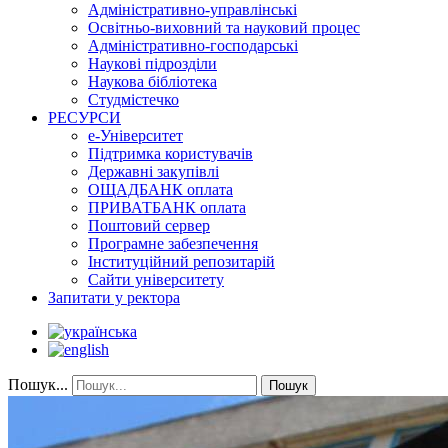
Адміністративно-управлінські
Освітньо-виховний та науковий процес
Адміністративно-господарські
Наукові підрозділи
Наукова бібліотека
Студмістечко
РЕСУРСИ
е-Університет
Підтримка користувачів
Державні закупівлі
ОЩАДБАНК оплата
ПРИВАТБАНК оплата
Поштовий сервер
Програмне забезпечення
Інституційний репозитарій
Сайти університету
Запитати у ректора
Пошук...
Пошук