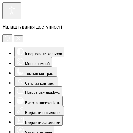
Налаштування доступності
Інвертувати кольори
Монохромний
Темний контраст
Світлий контраст
Низька насиченість
Висока насиченість
Виділити посилання
Виділити заголовки
Читач з екрана