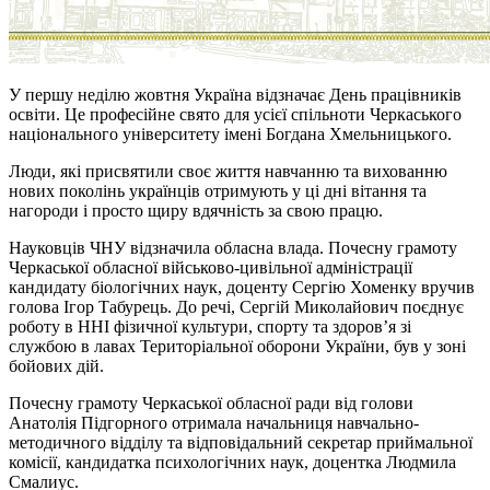
У першу неділю жовтня Україна відзначає День працівників
освіти. Це професійне свято для усієї спільноти Черкаського
національного університету імені Богдана Хмельницького.
Люди, які присвятили своє життя навчанню та вихованню
нових поколінь українців отримують у ці дні вітання та
нагороди і просто щиру вдячність за свою працю.
Науковців ЧНУ відзначила обласна влада. Почесну грамоту
Черкаської обласної військово-цивільної адміністрації
кандидату біологічних наук, доценту Сергію Хоменку вручив
голова Ігор Табурець. До речі, Сергій Миколайович поєднує
роботу в ННІ фізичної культури, спорту та здоров’я зі
службою в лавах Територіальної оборони України, був у зоні
бойових дій.
Почесну грамоту Черкаської обласної ради від голови
Анатолія Підгорного отримала начальниця навчально-
методичного відділу та відповідальний секретар приймальної
комісії, кандидатка психологічних наук, доцентка Людмила
Смалиус.