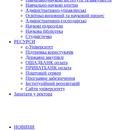
Навчально-наукові центри
Адміністративно-управлінські
Освітньо-виховний та науковий процес
Адміністративно-господарські
Наукові підрозділи
Наукова бібліотека
Студмістечко
РЕСУРСИ
е-Університет
Підтримка користувачів
Державні закупівлі
ОЩАДБАНК оплата
ПРИВАТБАНК оплата
Поштовий сервер
Програмне забезпечення
Інституційний репозитарій
Сайти університету
Запитати у ректора
НОВИНИ