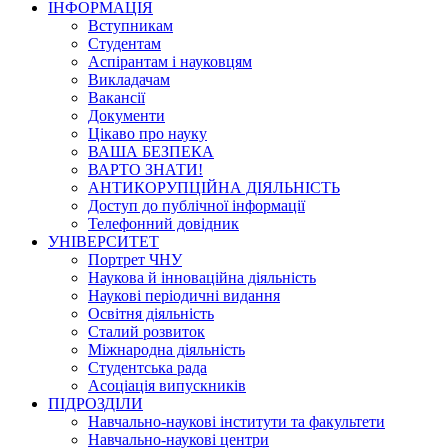
ІНФОРМАЦІЯ
Вступникам
Студентам
Аспірантам і науковцям
Викладачам
Вакансії
Документи
Цікаво про науку
ВАША БЕЗПЕКА
ВАРТО ЗНАТИ!
АНТИКОРУПЦІЙНА ДІЯЛЬНІСТЬ
Доступ до публічної інформації
Телефонний довідник
УНІВЕРСИТЕТ
Портрет ЧНУ
Наукова й інноваційна діяльність
Наукові періодичні видання
Освітня діяльність
Сталий розвиток
Міжнародна діяльність
Студентська рада
Асоціація випускників
ПІДРОЗДІЛИ
Навчально-наукові інститути та факультети
Навчально-наукові центри