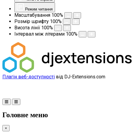
Режим читання
Масштабування
100
%
Розмір шрифту
100
%
Висота лінії
100
%
Інтервал між літерами
100
%
Плагін веб-доступності
від DJ-Extensions.com
Головне меню
×