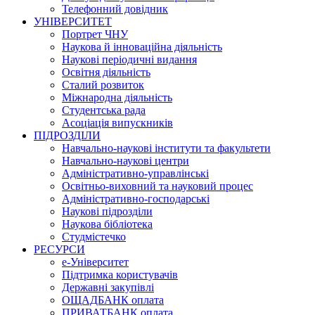
Телефонний довідник
УНІВЕРСИТЕТ
Портрет ЧНУ
Наукова й інноваційна діяльність
Наукові періодичні видання
Освітня діяльність
Сталий розвиток
Міжнародна діяльність
Студентська рада
Асоціація випускників
ПІДРОЗДІЛИ
Навчально-наукові інститути та факультети
Навчально-наукові центри
Адміністративно-управлінські
Освітньо-виховний та науковий процес
Адміністративно-господарські
Наукові підрозділи
Наукова бібліотека
Студмістечко
РЕСУРСИ
е-Університет
Підтримка користувачів
Державні закупівлі
ОЩАДБАНК оплата
ПРИВАТБАНК оплата