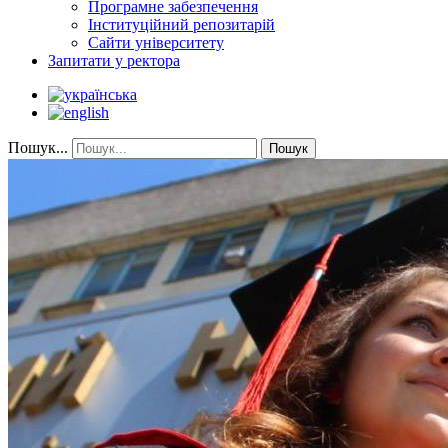
Програмне забезпечення
Інституційний репозитарій
Сайти університету
Запитати у ректора
Пошук...
Пошук