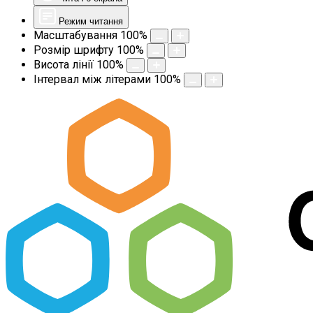
Режим читання
Масштабування
100
%
Розмір шрифту
100
%
Висота лінії
100
%
Інтервал між літерами
100
%