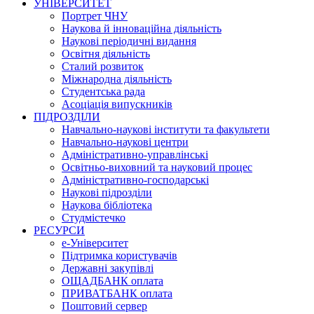
УНІВЕРСИТЕТ
Портрет ЧНУ
Наукова й інноваційна діяльність
Наукові періодичні видання
Освітня діяльність
Сталий розвиток
Міжнародна діяльність
Студентська рада
Асоціація випускників
ПІДРОЗДІЛИ
Навчально-наукові інститути та факультети
Навчально-наукові центри
Адміністративно-управлінські
Освітньо-виховний та науковий процес
Адміністративно-господарські
Наукові підрозділи
Наукова бібліотека
Студмістечко
РЕСУРСИ
е-Університет
Підтримка користувачів
Державні закупівлі
ОЩАДБАНК оплата
ПРИВАТБАНК оплата
Поштовий сервер