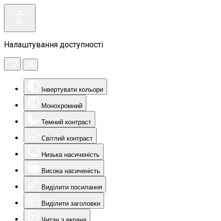
Налаштування доступності
Інвертувати кольори
Монохромний
Темний контраст
Світлий контраст
Низька насиченість
Висока насиченість
Виділити посилання
Виділити заголовки
Читач з екрана