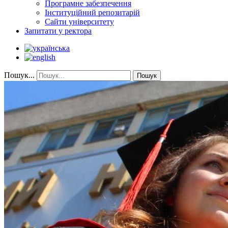
Програмне забезпечення
Інституційний репозитарій
Сайти університету
Запитати у ректора
Пошук...
Пошук