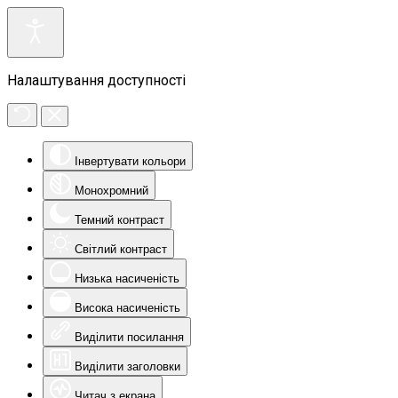
Налаштування доступності
Інвертувати кольори
Монохромний
Темний контраст
Світлий контраст
Низька насиченість
Висока насиченість
Виділити посилання
Виділити заголовки
Читач з екрана