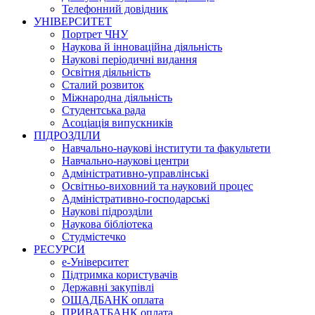
Телефонний довідник
УНІВЕРСИТЕТ
Портрет ЧНУ
Наукова й інноваційна діяльність
Наукові періодичні видання
Освітня діяльність
Сталий розвиток
Міжнародна діяльність
Студентська рада
Асоціація випускників
ПІДРОЗДІЛИ
Навчально-наукові інститути та факультети
Навчально-наукові центри
Адміністративно-управлінські
Освітньо-виховний та науковий процес
Адміністративно-господарські
Наукові підрозділи
Наукова бібліотека
Студмістечко
РЕСУРСИ
е-Університет
Підтримка користувачів
Державні закупівлі
ОЩАДБАНК оплата
ПРИВАТБАНК оплата