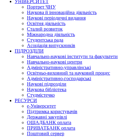
УНІВЕРСИТЕТ
Портрет ЧНУ
Наукова й інноваційна діяльність
Наукові періодичні видання
Освітня діяльність
Сталий розвиток
Міжнародна діяльність
Студентська рада
Асоціація випускників
ПІДРОЗДІЛИ
Навчально-наукові інститути та факультети
Навчально-наукові центри
Адміністративно-управлінські
Освітньо-виховний та науковий процес
Адміністративно-господарські
Наукові підрозділи
Наукова бібліотека
Студмістечко
РЕСУРСИ
е-Університет
Підтримка користувачів
Державні закупівлі
ОЩАДБАНК оплата
ПРИВАТБАНК оплата
Поштовий сервер