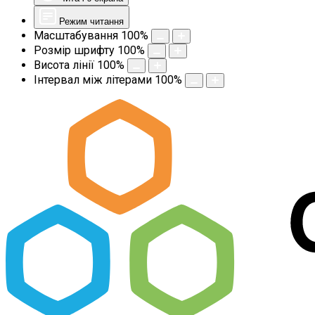
Режим читання
Масштабування
100
%
Розмір шрифту
100
%
Висота лінії
100
%
Інтервал між літерами
100
%