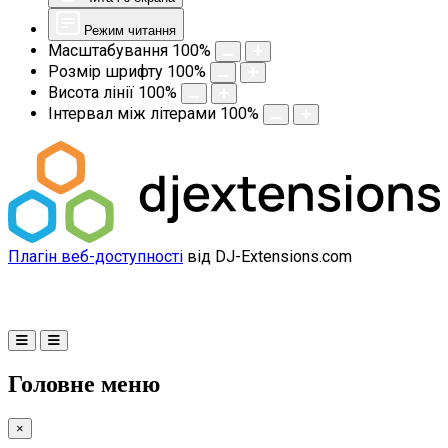
Режим читання
Масштабування
100
%
Розмір шрифту
100
%
Висота лінії
100
%
Інтервал між літерами
100
%
Плагін веб-доступності
від DJ-Extensions.com
Головне меню
×