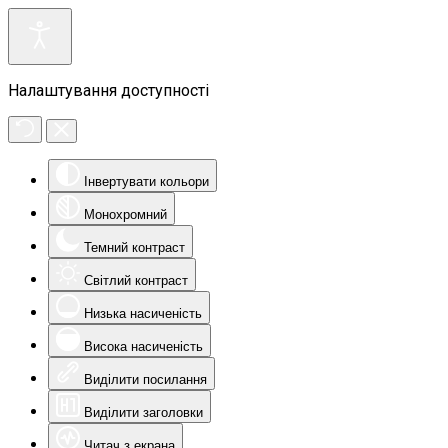
Налаштування доступності
Інвертувати кольори
Монохромний
Темний контраст
Світлий контраст
Низька насиченість
Висока насиченість
Виділити посилання
Виділити заголовки
Читач з екрана