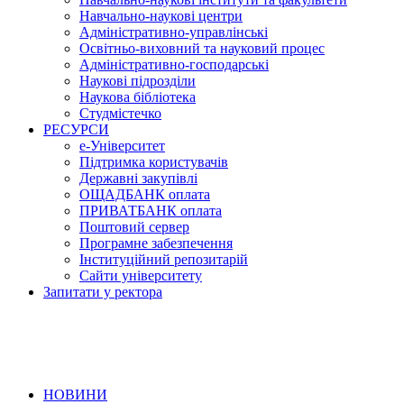
Навчально-наукові центри
Адміністративно-управлінські
Освітньо-виховний та науковий процес
Адміністративно-господарські
Наукові підрозділи
Наукова бібліотека
Студмістечко
РЕСУРСИ
е-Університет
Підтримка користувачів
Державні закупівлі
ОЩАДБАНК оплата
ПРИВАТБАНК оплата
Поштовий сервер
Програмне забезпечення
Інституційний репозитарій
Сайти університету
Запитати у ректора
НОВИНИ