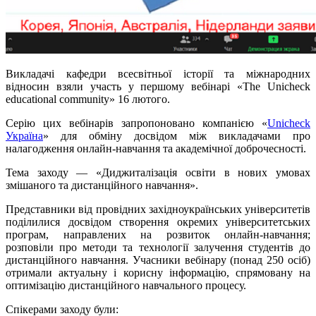
Викладачі кафедри всесвітньої історії та міжнародних
відносин взяли участь у першому вебінарі «The Unicheck
educational community» 16 лютого.
Серію цих вебінарів запропоновано компанією «
Unicheck
Україна
» для обміну досвідом між викладачами про
налагодження онлайн-навчання та академічної доброчесності.
Тема заходу — «Диджиталізація освіти в нових умовах
змішаного та дистанційного навчання».
Представники від провідних західноукраїнських університетів
поділилися досвідом створення окремих університетських
програм, направлених на розвиток онлайн-навчання;
розповіли про методи та технології залучення студентів до
дистанційного навчання. Учасники вебінару (понад 250 осіб)
отримали актуальну і корисну інформацію, спрямовану на
оптимізацію дистанційного навчального процесу.
Спікерами заходу були: