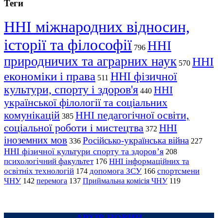
Теги
ННІ міжнародних відносин,
історії та філософії
ННІ
796
природничих та аграрних наук
ННІ
570
економіки і права
ННІ фізичної
511
культури, спорту і здоров'я
ННІ
440
української філології та соціальних
комунікацій
ННІ педагогічної освіти,
385
соціальної роботи і мистецтва
ННІ
372
іноземних мов
Російсько-українська війна
336
227
ННІ фізичної культури спорту та здоров’я
208
психологічний факультет
ННІ інформаційних та
176
освітніх технологій
допомога ЗСУ
спортсмени
174
166
ЧНУ
перемога
142
137
Приймальна комісія ЧНУ
119
АРХІВ НОВИН