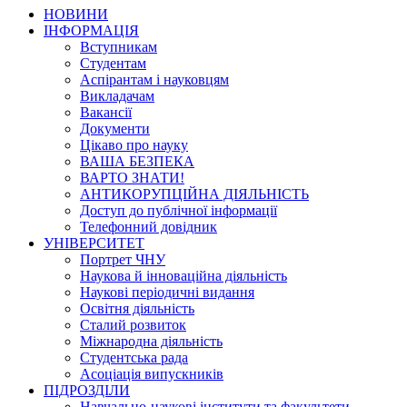
НОВИНИ
ІНФОРМАЦІЯ
Вступникам
Студентам
Аспірантам і науковцям
Викладачам
Вакансії
Документи
Цікаво про науку
ВАША БЕЗПЕКА
ВАРТО ЗНАТИ!
АНТИКОРУПЦІЙНА ДІЯЛЬНІСТЬ
Доступ до публічної інформації
Телефонний довідник
УНІВЕРСИТЕТ
Портрет ЧНУ
Наукова й інноваційна діяльність
Наукові періодичні видання
Освітня діяльність
Сталий розвиток
Міжнародна діяльність
Студентська рада
Асоціація випускників
ПІДРОЗДІЛИ
Навчально-наукові інститути та факультети