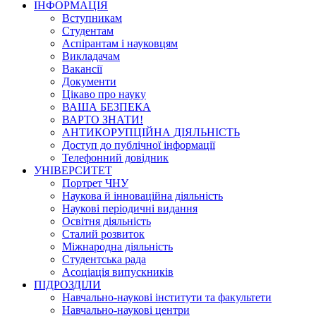
ІНФОРМАЦІЯ
Вступникам
Студентам
Аспірантам і науковцям
Викладачам
Вакансії
Документи
Цікаво про науку
ВАША БЕЗПЕКА
ВАРТО ЗНАТИ!
АНТИКОРУПЦІЙНА ДІЯЛЬНІСТЬ
Доступ до публічної інформації
Телефонний довідник
УНІВЕРСИТЕТ
Портрет ЧНУ
Наукова й інноваційна діяльність
Наукові періодичні видання
Освітня діяльність
Сталий розвиток
Міжнародна діяльність
Студентська рада
Асоціація випускників
ПІДРОЗДІЛИ
Навчально-наукові інститути та факультети
Навчально-наукові центри