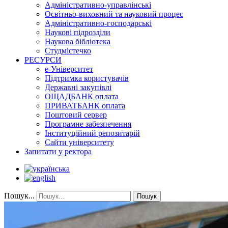
Адміністративно-управлінські
Освітньо-виховний та науковий процес
Адміністративно-господарські
Наукові підрозділи
Наукова бібліотека
Студмістечко
РЕСУРСИ
е-Університет
Підтримка користувачів
Державні закупівлі
ОЩАДБАНК оплата
ПРИВАТБАНК оплата
Поштовий сервер
Програмне забезпечення
Інституційний репозитарій
Сайти університету
Запитати у ректора
Пошук...
Пошук