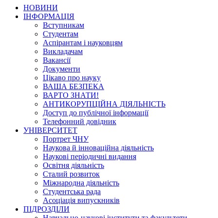
НОВИНИ
ІНФОРМАЦІЯ
Вступникам
Студентам
Аспірантам і науковцям
Викладачам
Вакансії
Документи
Цікаво про науку
ВАША БЕЗПЕКА
ВАРТО ЗНАТИ!
АНТИКОРУПЦІЙНА ДІЯЛЬНІСТЬ
Доступ до публічної інформації
Телефонний довідник
УНІВЕРСИТЕТ
Портрет ЧНУ
Наукова й інноваційна діяльність
Наукові періодичні видання
Освітня діяльність
Сталий розвиток
Міжнародна діяльність
Студентська рада
Асоціація випускників
ПІДРОЗДІЛИ
Навчально-наукові інститути та факультети