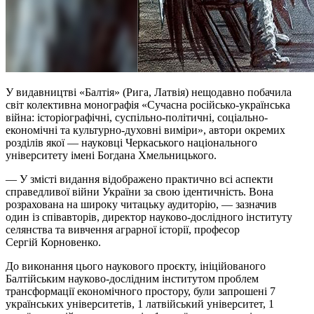
У видавництві «Балтія» (Рига, Латвія) нещодавно побачила
світ колективна монографія «Сучасна російсько-українська
війна: історіографічні, суспільно-політичні, соціально-
економічні та культурно-духовні виміри», автори окремих
розділів якої — науковці Черкаського національного
університету імені Богдана Хмельницького.
— У змісті видання відображено практично всі аспекти
справедливої війни України за свою ідентичність. Вона
розрахована на широку читацьку аудиторію, — зазначив
один
із
співавторів, директор науково-дослідного інституту
селянства та вивчення аграрної історії, професор
Сергій
Корновенко
.
До виконання цього наукового проєкту, ініційованого
Балтійським науково-дослідним інститутом проблем
трансформації економічного простору, були запрошені 7
українських університетів, 1 латвійський університет, 1