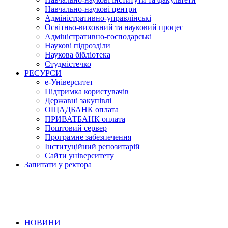
Навчально-наукові центри
Адміністративно-управлінські
Освітньо-виховний та науковий процес
Адміністративно-господарські
Наукові підрозділи
Наукова бібліотека
Студмістечко
РЕСУРСИ
е-Університет
Підтримка користувачів
Державні закупівлі
ОЩАДБАНК оплата
ПРИВАТБАНК оплата
Поштовий сервер
Програмне забезпечення
Інституційний репозитарій
Сайти університету
Запитати у ректора
НОВИНИ