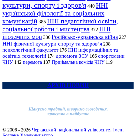
культури, спорту і здоров'я
ННІ
440
української філології та соціальних
комунікацій
ННІ педагогічної освіти,
385
соціальної роботи і мистецтва
ННІ
372
іноземних мов
Російсько-українська війна
336
227
ННІ фізичної культури спорту та здоров’я
208
психологічний факультет
ННІ інформаційних та
176
освітніх технологій
допомога ЗСУ
спортсмени
174
166
ЧНУ
перемога
142
137
Приймальна комісія ЧНУ
119
АРХІВ НОВИН
© 2006 - 2026
Черкаський національний університет імені
Богдана Хмельницького