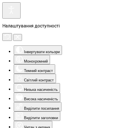
Налаштування доступності
Інвертувати кольори
Монохромний
Темний контраст
Світлий контраст
Низька насиченість
Висока насиченість
Виділити посилання
Виділити заголовки
Читач з екрана