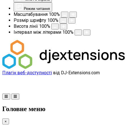
Режим читання
Масштабування
100
%
Розмір шрифту
100
%
Висота лінії
100
%
Інтервал між літерами
100
%
Плагін веб-доступності
від DJ-Extensions.com
Головне меню
×