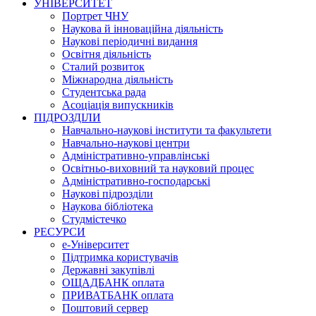
УНІВЕРСИТЕТ
Портрет ЧНУ
Наукова й інноваційна діяльність
Наукові періодичні видання
Освітня діяльність
Сталий розвиток
Міжнародна діяльність
Студентська рада
Асоціація випускників
ПІДРОЗДІЛИ
Навчально-наукові інститути та факультети
Навчально-наукові центри
Адміністративно-управлінські
Освітньо-виховний та науковий процес
Адміністративно-господарські
Наукові підрозділи
Наукова бібліотека
Студмістечко
РЕСУРСИ
е-Університет
Підтримка користувачів
Державні закупівлі
ОЩАДБАНК оплата
ПРИВАТБАНК оплата
Поштовий сервер