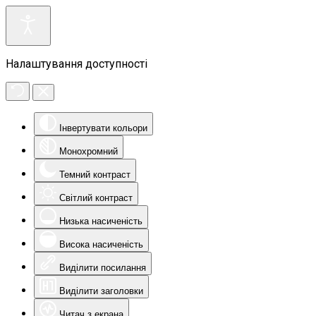
Налаштування доступності
Інвертувати кольори
Монохромний
Темний контраст
Світлий контраст
Низька насиченість
Висока насиченість
Виділити посилання
Виділити заголовки
Читач з екрана