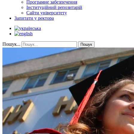
Програмне забезпечення
Інституційний репозитарій
Сайти університету
Запитати у ректора
Пошук...
Пошук