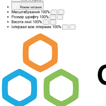
Режим читання
Масштабування
100
%
Розмір шрифту
100
%
Висота лінії
100
%
Інтервал між літерами
100
%