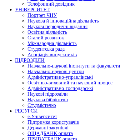
Телефонний довідник
УНІВЕРСИТЕТ
Портрет ЧНУ
Наукова й інноваційна діяльність
Наукові періодичні видання
Освітня діяльність
Сталий розвиток
Міжнародна діяльність
Студентська рада
Асоціація випускників
ПІДРОЗДІЛИ
Навчально-наукові інститути та факультети
Навчально-наукові центри
Адміністративно-управлінські
Освітньо-виховний та науковий процес
Адміністративно-господарські
Наукові підрозділи
Наукова бібліотека
Студмістечко
РЕСУРСИ
е-Університет
Підтримка користувачів
Державні закупівлі
ОЩАДБАНК оплата
ПРИВАТБАНК оплата