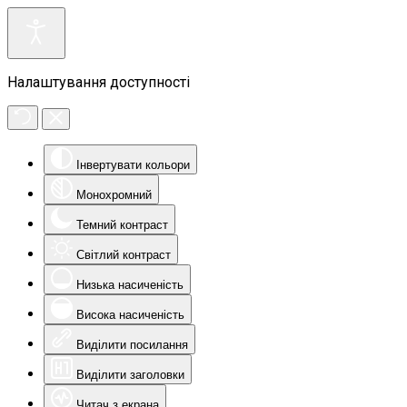
Налаштування доступності
Інвертувати кольори
Монохромний
Темний контраст
Світлий контраст
Низька насиченість
Висока насиченість
Виділити посилання
Виділити заголовки
Читач з екрана