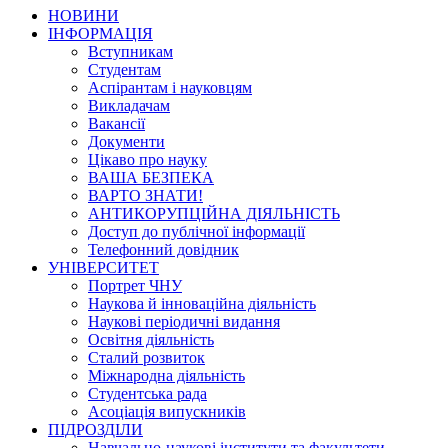
НОВИНИ
ІНФОРМАЦІЯ
Вступникам
Студентам
Аспірантам і науковцям
Викладачам
Вакансії
Документи
Цікаво про науку
ВАША БЕЗПЕКА
ВАРТО ЗНАТИ!
АНТИКОРУПЦІЙНА ДІЯЛЬНІСТЬ
Доступ до публічної інформації
Телефонний довідник
УНІВЕРСИТЕТ
Портрет ЧНУ
Наукова й інноваційна діяльність
Наукові періодичні видання
Освітня діяльність
Сталий розвиток
Міжнародна діяльність
Студентська рада
Асоціація випускників
ПІДРОЗДІЛИ
Навчально-наукові інститути та факультети