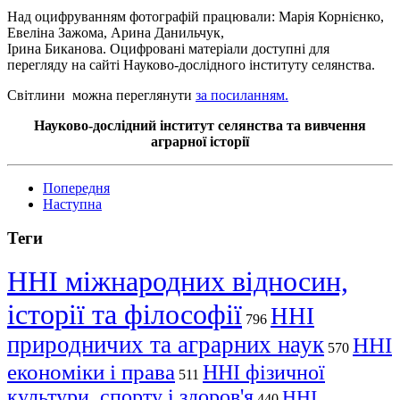
Над
оцифруванням
фотографій працювали: Марія Корнієнко,
Евеліна
Зажома
, Арина Данильчук,
Ірина
Биканова
.
Оцифровані
матеріали доступні для
перегляду на сайті Науково-дослідного інституту селянства.
Світлини можна переглянути
за посиланням.
Науково-дослідний інститут селянства та вивчення
аграрної історії
Попередня
Наступна
Теги
ННІ міжнародних відносин,
історії та філософії
ННІ
796
природничих та аграрних наук
ННІ
570
економіки і права
ННІ фізичної
511
культури, спорту і здоров'я
ННІ
440