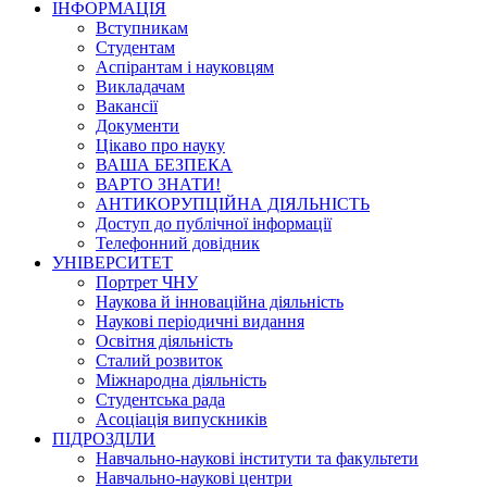
ІНФОРМАЦІЯ
Вступникам
Студентам
Аспірантам і науковцям
Викладачам
Вакансії
Документи
Цікаво про науку
ВАША БЕЗПЕКА
ВАРТО ЗНАТИ!
АНТИКОРУПЦІЙНА ДІЯЛЬНІСТЬ
Доступ до публічної інформації
Телефонний довідник
УНІВЕРСИТЕТ
Портрет ЧНУ
Наукова й інноваційна діяльність
Наукові періодичні видання
Освітня діяльність
Сталий розвиток
Міжнародна діяльність
Студентська рада
Асоціація випускників
ПІДРОЗДІЛИ
Навчально-наукові інститути та факультети
Навчально-наукові центри