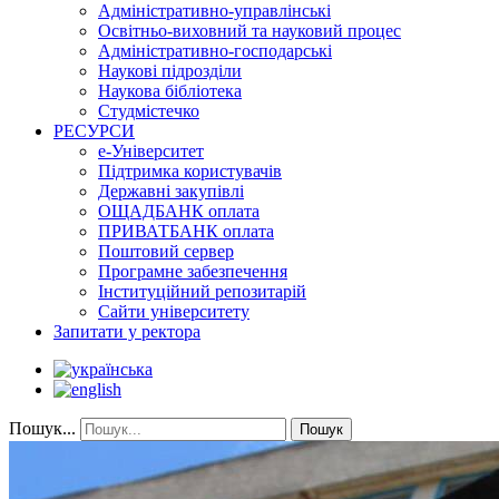
Адміністративно-управлінські
Освітньо-виховний та науковий процес
Адміністративно-господарські
Наукові підрозділи
Наукова бібліотека
Студмістечко
РЕСУРСИ
е-Університет
Підтримка користувачів
Державні закупівлі
ОЩАДБАНК оплата
ПРИВАТБАНК оплата
Поштовий сервер
Програмне забезпечення
Інституційний репозитарій
Сайти університету
Запитати у ректора
Пошук...
Пошук