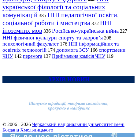
української філології та соціальних
комунікацій
ННІ педагогічної освіти,
385
соціальної роботи і мистецтва
ННІ
372
іноземних мов
Російсько-українська війна
336
227
ННІ фізичної культури спорту та здоров’я
208
психологічний факультет
ННІ інформаційних та
176
освітніх технологій
допомога ЗСУ
спортсмени
174
166
ЧНУ
перемога
142
137
Приймальна комісія ЧНУ
119
АРХІВ НОВИН
© 2006 - 2026
Черкаський національний університет імені
Богдана Хмельницького