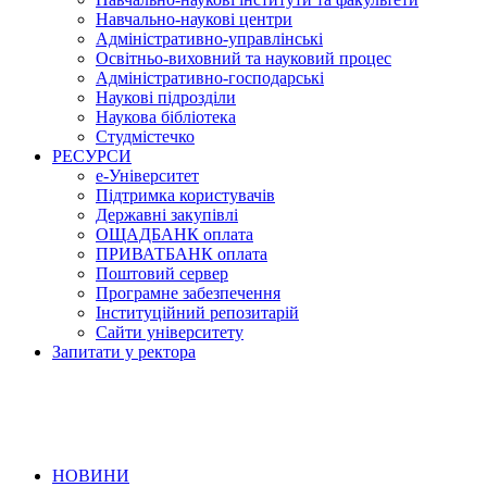
Навчально-наукові центри
Адміністративно-управлінські
Освітньо-виховний та науковий процес
Адміністративно-господарські
Наукові підрозділи
Наукова бібліотека
Студмістечко
РЕСУРСИ
е-Університет
Підтримка користувачів
Державні закупівлі
ОЩАДБАНК оплата
ПРИВАТБАНК оплата
Поштовий сервер
Програмне забезпечення
Інституційний репозитарій
Сайти університету
Запитати у ректора
НОВИНИ