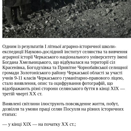
Одним із результатів І літньої аграрно-історичної школи-
експедиції Науково-дослідний інститут селянства та вивчення
аграрної історії Черкаського національного університету імені
Богдана Хмельницького, що відбувалася на території сіл
Красенівка, Богодухівка та Привітне Чорнобаївської селищної
громади Золотоніського району Черкаської області за участі
учнів 9-11 класів Черкаського гуманітарно-правового ліцею,
стало виявлення, опис та
оцифрування
фотографій, що
відображають різні сторони селянського буття в кінці ХІХ —
третій чверті XX ст.
Виявлені світлини ілюструють повсякденне життя, побут,
дозвілля та умови праці селян Посулля на різних історичних
етапах:
— у кінці ХІХ — на початку XX ст.;