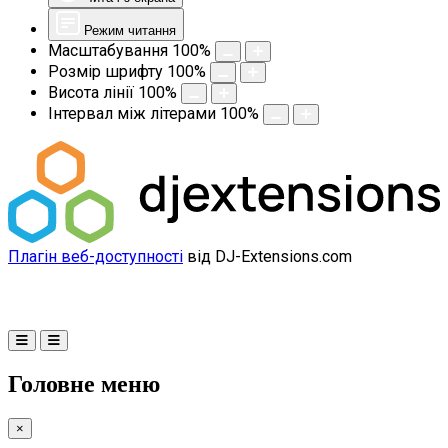
Режим читання
Масштабування
100
%
Розмір шрифту
100
%
Висота лінії
100
%
Інтервал між літерами
100
%
Плагін веб-доступності
від DJ-Extensions.com
Головне меню
×