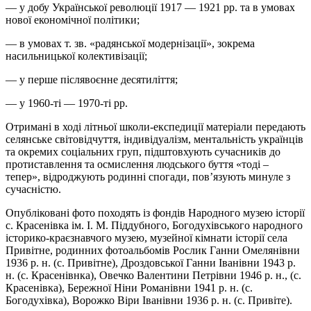
— у добу Української революції 1917 — 1921 рр. та в умовах
нової економічної політики;
— в умовах т. зв. «радянської модернізації», зокрема
насильницької колективізації;
— у перше післявоєнне десятиліття;
— у 1960-ті — 1970-ті рр.
Отримані в ході літньої школи-експедиції матеріали передають
селянське світовідчуття, індивідуалізм, ментальність українців
та окремих соціальних груп, підштовхують сучасників до
протиставлення та осмислення людського буття «тоді –
тепер», відроджують родинні спогади, пов’язують минуле з
сучасністю.
Опубліковані фото походять із фондів Народного музею історії
с. Красенівка ім. І. М. Піддубного, Богодухівського народного
історико-краєзнавчого музею, музейної кімнати історії села
Привітне, родинних фотоальбомів
Рослик
Ганни Омелянівни
1936 р. н. (с. Привітне), Дроздовської Ганни Іванівни 1943 р.
н. (с.
Красенівнка
), Овечко Валентини Петрівни 1946 р. н., (с.
Красенівка), Бережної Ніни Романівни 1941 р. н. (с.
Богодухівка), Ворожко Віри Іванівни 1936 р. н. (с.
Привіте
).