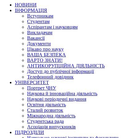
НОВИНИ
ІНФОРМАЦІЯ
Вступникам
Студентам
Аспірантам і науковцям
Викладачам
Вакансії
Документи
Цікаво про науку
ВАША БЕЗПЕКА
ВАРТО ЗНАТИ!
АНТИКОРУПЦІЙНА ДІЯЛЬНІСТЬ
Доступ до публічної інформації
Телефонний довідник
УНІВЕРСИТЕТ
Портрет ЧНУ
Наукова й інноваційна діяльність
Наукові періодичні видання
Освітня діяльність
Сталий розвиток
Міжнародна діяльність
Студентська рада
Асоціація випускників
ПІДРОЗДІЛИ
Навчально-наукові інститути та факультети