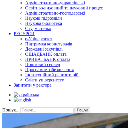
Адміністративно-управлінські
Освітньо-виховний та науковий процес
Адміністративно-господарські
Наукові підрозділи
Наукова бібліотека
Студмістечко
РЕСУРСИ
е-Університет
Підтримка користувачів
Державні закупівлі
ОЩАДБАНК оплата
ПРИВАТБАНК оплата
Поштовий сервер
Програмне забезпечення
Інституційний репозитарій
Сайти університету
Запитати у ректора
Пошук...
Пошук