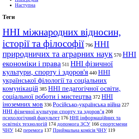
Наступна
Теги
ННІ міжнародних відносин,
історії та філософії
ННІ
796
природничих та аграрних наук
ННІ
570
економіки і права
ННІ фізичної
511
культури, спорту і здоров'я
ННІ
440
української філології та соціальних
комунікацій
ННІ педагогічної освіти,
385
соціальної роботи і мистецтва
ННІ
372
іноземних мов
Російсько-українська війна
336
227
ННІ фізичної культури спорту та здоров’я
208
психологічний факультет
ННІ інформаційних та
176
освітніх технологій
допомога ЗСУ
спортсмени
174
166
ЧНУ
перемога
142
137
Приймальна комісія ЧНУ
119