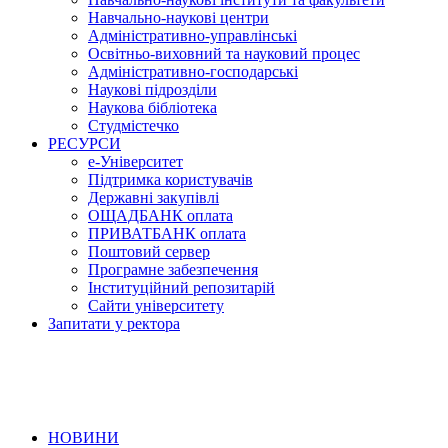
Навчально-наукові центри
Адміністративно-управлінські
Освітньо-виховний та науковий процес
Адміністративно-господарські
Наукові підрозділи
Наукова бібліотека
Студмістечко
РЕСУРСИ
е-Університет
Підтримка користувачів
Державні закупівлі
ОЩАДБАНК оплата
ПРИВАТБАНК оплата
Поштовий сервер
Програмне забезпечення
Інституційний репозитарій
Сайти університету
Запитати у ректора
НОВИНИ