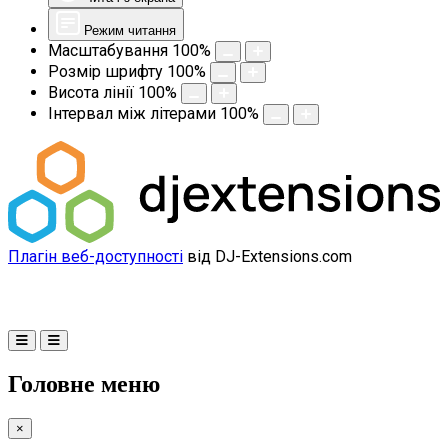
Режим читання
Масштабування
100
%
Розмір шрифту
100
%
Висота лінії
100
%
Інтервал між літерами
100
%
Плагін веб-доступності
від DJ-Extensions.com
Головне меню
×