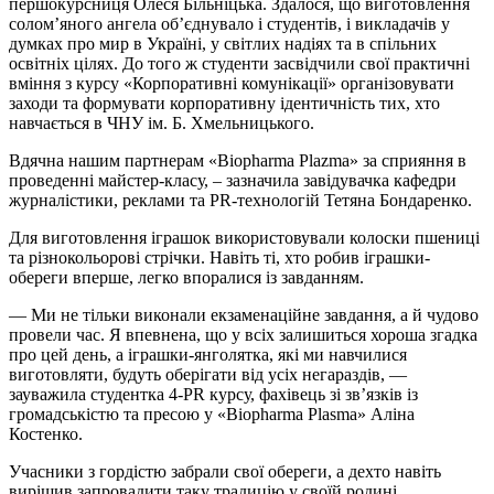
першокурсниця Олеся
Більніцька
. Здалося, що виготовлення
соломʼяного ангела обʼєднувало і студентів, і викладачів у
думках про мир в Україні, у світлих надіях та в спільних
освітніх цілях. До того ж студенти засвідчили свої практичні
вміння з курсу «Корпоративні комунікації» організовувати
заходи та формувати корпоративну ідентичність тих, хто
навчається в ЧНУ ім. Б. Хмельницького.
Вдячна нашим партнерам «Biopharma Plazma» за сприяння в
проведенні майстер-класу, – зазначила завідувачка кафедри
журналістики, реклами та PR-технологій Тетяна Бондаренко.
Для виготовлення іграшок використовували колоски пшениці
та
різнокольорові
стрічки. Навіть ті, хто робив іграшки-
обереги вперше, легко впоралися із завданням.
— Ми не тільки виконали екзаменаційне завдання, а й чудово
провели час. Я впевнена, що у всіх залишиться хороша згадка
про цей день, а іграшки-янголятка, які ми навчилися
виготовляти, будуть оберігати від усіх негараздів, —
зауважила студентка 4-PR курсу, фахівець зі звʼязків із
громадськістю та пресою у «Biopharma Plasma» Аліна
Костенко.
Учасники з гордістю забрали свої обереги, а дехто навіть
вирішив запровадити таку традицію у своїй родині.