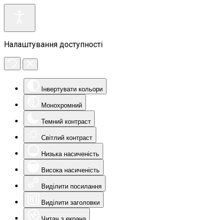
Налаштування доступності
Інвертувати кольори
Монохромний
Темний контраст
Світлий контраст
Низька насиченість
Висока насиченість
Виділити посилання
Виділити заголовки
Читач з екрана