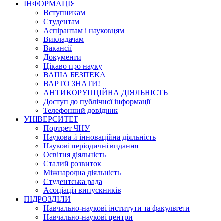
ІНФОРМАЦІЯ
Вступникам
Студентам
Аспірантам і науковцям
Викладачам
Вакансії
Документи
Цікаво про науку
ВАША БЕЗПЕКА
ВАРТО ЗНАТИ!
АНТИКОРУПЦІЙНА ДІЯЛЬНІСТЬ
Доступ до публічної інформації
Телефонний довідник
УНІВЕРСИТЕТ
Портрет ЧНУ
Наукова й інноваційна діяльність
Наукові періодичні видання
Освітня діяльність
Сталий розвиток
Міжнародна діяльність
Студентська рада
Асоціація випускників
ПІДРОЗДІЛИ
Навчально-наукові інститути та факультети
Навчально-наукові центри