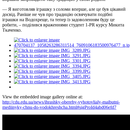
— Я виготовляв іграшку з соломи вперше, але це був цікавий
досвід. Раніше не чув про традицію освячувати подібні
іграшки на Водохреще, та тепер із задоволенням буду це
робити, – поділився враженнями студент 1-PR курсу Микита
Ткаченко.
View the embedded image gallery online at:
http://cdu.edu.ua/news/ihrashky-oberehy-vyhotovlialy-maibutni-
mediinyky-chnu-do-vodokhreshcha.html#sigProId4abd06efd7