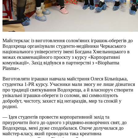
Майстерклас із виготовлення солом'яних іграшок-оберегів до
Водохреща організували студенти-медійники Черкаського
національного університету імені Богдана Хмельницького в
межах екзаменаційного проєкту з курсу «Корпоративні
комунікації». Захід відбувся в партнерстві з «Biopharma
Plasma».
Виготовляти іграшки навчала майстриня Олеся
Більніцька
,
студентка 1-PR курсу. Учасники мали змогу не лише дізнатися
про традиції святкування Водохреща, а й власноруч створити
унікальні іграшки-обереги із соломи, які символізують
добробут, чистоту, захист від негараздів, мир та спокій у
родині.
— Ідея студентів провести корпоративний захід та
приурочити його до одного з різдвяно-новорічних свят, до
Водохреща, мені дуже сподобалася. Охоче долучилася до
майстер-класу, який проводила така креативна