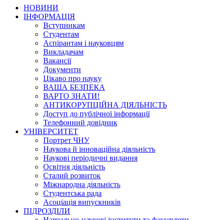
НОВИНИ
ІНФОРМАЦІЯ
Вступникам
Студентам
Аспірантам і науковцям
Викладачам
Вакансії
Документи
Цікаво про науку
ВАША БЕЗПЕКА
ВАРТО ЗНАТИ!
АНТИКОРУПЦІЙНА ДІЯЛЬНІСТЬ
Доступ до публічної інформації
Телефонний довідник
УНІВЕРСИТЕТ
Портрет ЧНУ
Наукова й інноваційна діяльність
Наукові періодичні видання
Освітня діяльність
Сталий розвиток
Міжнародна діяльність
Студентська рада
Асоціація випускників
ПІДРОЗДІЛИ
Навчально-наукові інститути та факультети