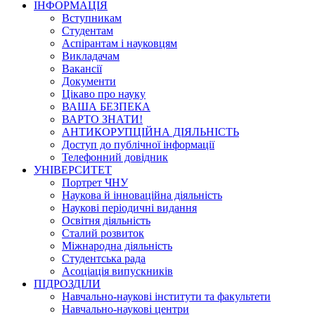
ІНФОРМАЦІЯ
Вступникам
Студентам
Аспірантам і науковцям
Викладачам
Вакансії
Документи
Цікаво про науку
ВАША БЕЗПЕКА
ВАРТО ЗНАТИ!
АНТИКОРУПЦІЙНА ДІЯЛЬНІСТЬ
Доступ до публічної інформації
Телефонний довідник
УНІВЕРСИТЕТ
Портрет ЧНУ
Наукова й інноваційна діяльність
Наукові періодичні видання
Освітня діяльність
Сталий розвиток
Міжнародна діяльність
Студентська рада
Асоціація випускників
ПІДРОЗДІЛИ
Навчально-наукові інститути та факультети
Навчально-наукові центри