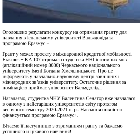
Оголошено результати конкурсу на отримання гранту для
навчання в іспанському університеті Вальядоліда за
програмою Еразмус +.
Грант у межах проєкту з міжнародної кредитної мобільності
Erasmus + KA 107 отримала студентка ННІ іноземних мов
(аплікаційний номер 8080) Черкаського національного
університету імені Богдана Хмельницького. Про це
інформують у навчально-науковому центрі зовнішніх і
міжнародних зв’язків університету. Остаточне рішення за
номінацією приймає університет Вальядоліда.
Нагадаємо, студентка ЧНУ Валентина Сенатор вже навчалася
в одному з найстаріших університетів світу протягом
весняного семестру 2020-2021 н. р.. Навчання повністю
фінансується програмою Еразмус+.
Вітаємо її наступницю з отриманням гранту та бажаємо
успішного й цікавого навчання!