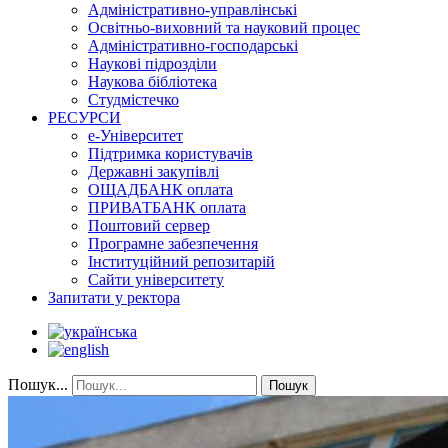
Адміністративно-управлінські
Освітньо-виховний та науковий процес
Адміністративно-господарські
Наукові підрозділи
Наукова бібліотека
Студмістечко
РЕСУРСИ
е-Університет
Підтримка користувачів
Державні закупівлі
ОЩАДБАНК оплата
ПРИВАТБАНК оплата
Поштовий сервер
Програмне забезпечення
Інституційний репозитарій
Сайти університету
Запитати у ректора
Пошук...
Пошук