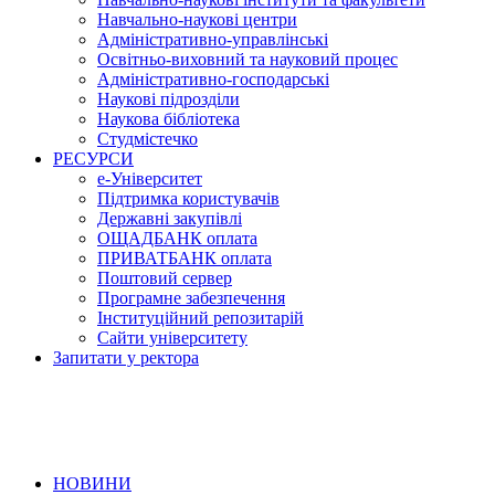
Навчально-наукові центри
Адміністративно-управлінські
Освітньо-виховний та науковий процес
Адміністративно-господарські
Наукові підрозділи
Наукова бібліотека
Студмістечко
РЕСУРСИ
е-Університет
Підтримка користувачів
Державні закупівлі
ОЩАДБАНК оплата
ПРИВАТБАНК оплата
Поштовий сервер
Програмне забезпечення
Інституційний репозитарій
Сайти університету
Запитати у ректора
НОВИНИ