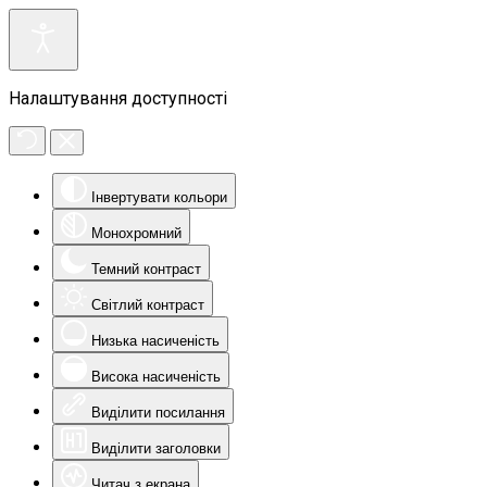
Налаштування доступності
Інвертувати кольори
Монохромний
Темний контраст
Світлий контраст
Низька насиченість
Висока насиченість
Виділити посилання
Виділити заголовки
Читач з екрана