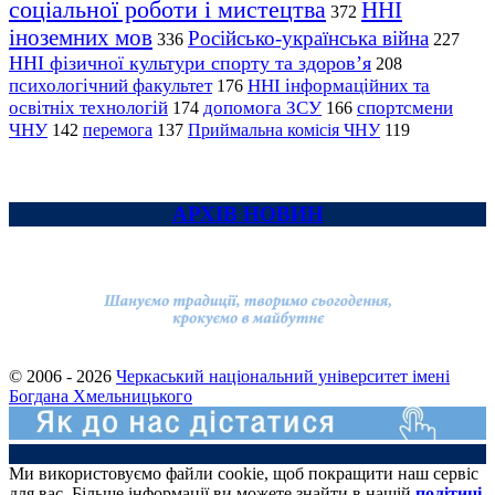
соціальної роботи і мистецтва
ННІ
372
іноземних мов
Російсько-українська війна
336
227
ННІ фізичної культури спорту та здоров’я
208
психологічний факультет
ННІ інформаційних та
176
освітніх технологій
допомога ЗСУ
спортсмени
174
166
ЧНУ
перемога
142
137
Приймальна комісія ЧНУ
119
АРХІВ НОВИН
© 2006 - 2026
Черкаський національний університет імені
Богдана Хмельницького
Ми використовуємо файли cookie, щоб покращити наш сервіс
для вас. Більше інформації ви можете знайти в нашій
політиці