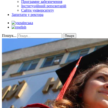
Програмне забезпечення
Інституційний репозитарій
Сайти університету
Запитати у ректора
Пошук...
Пошук