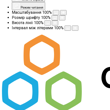
Режим читання
Масштабування
100
%
Розмір шрифту
100
%
Висота лінії
100
%
Інтервал між літерами
100
%