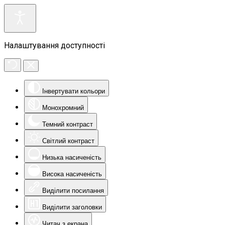
Налаштування доступності
Інвертувати кольори
Монохромний
Темний контраст
Світлий контраст
Низька насиченість
Висока насиченість
Виділити посилання
Виділити заголовки
Читач з екрана