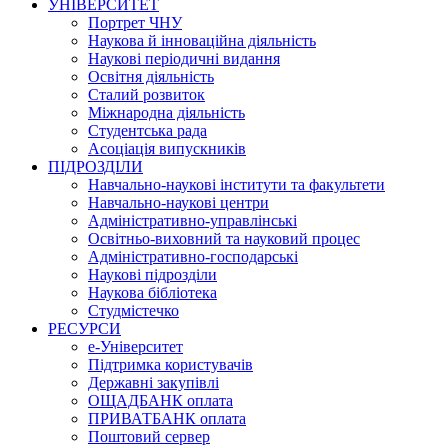
УНІВЕРСИТЕТ
Портрет ЧНУ
Наукова й інноваційна діяльність
Наукові періодичні видання
Освітня діяльність
Сталий розвиток
Міжнародна діяльність
Студентська рада
Асоціація випускників
ПІДРОЗДІЛИ
Навчально-наукові інститути та факультети
Навчально-наукові центри
Адміністративно-управлінські
Освітньо-виховний та науковий процес
Адміністративно-господарські
Наукові підрозділи
Наукова бібліотека
Студмістечко
РЕСУРСИ
е-Університет
Підтримка користувачів
Державні закупівлі
ОЩАДБАНК оплата
ПРИВАТБАНК оплата
Поштовий сервер