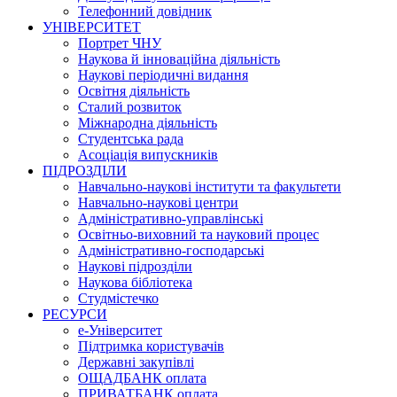
Телефонний довідник
УНІВЕРСИТЕТ
Портрет ЧНУ
Наукова й інноваційна діяльність
Наукові періодичні видання
Освітня діяльність
Сталий розвиток
Міжнародна діяльність
Студентська рада
Асоціація випускників
ПІДРОЗДІЛИ
Навчально-наукові інститути та факультети
Навчально-наукові центри
Адміністративно-управлінські
Освітньо-виховний та науковий процес
Адміністративно-господарські
Наукові підрозділи
Наукова бібліотека
Студмістечко
РЕСУРСИ
е-Університет
Підтримка користувачів
Державні закупівлі
ОЩАДБАНК оплата
ПРИВАТБАНК оплата