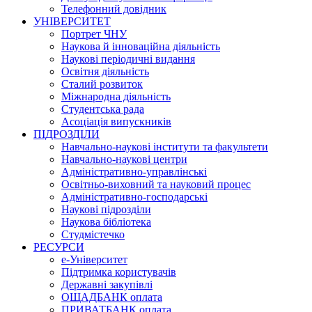
Телефонний довідник
УНІВЕРСИТЕТ
Портрет ЧНУ
Наукова й інноваційна діяльність
Наукові періодичні видання
Освітня діяльність
Сталий розвиток
Міжнародна діяльність
Студентська рада
Асоціація випускників
ПІДРОЗДІЛИ
Навчально-наукові інститути та факультети
Навчально-наукові центри
Адміністративно-управлінські
Освітньо-виховний та науковий процес
Адміністративно-господарські
Наукові підрозділи
Наукова бібліотека
Студмістечко
РЕСУРСИ
е-Університет
Підтримка користувачів
Державні закупівлі
ОЩАДБАНК оплата
ПРИВАТБАНК оплата