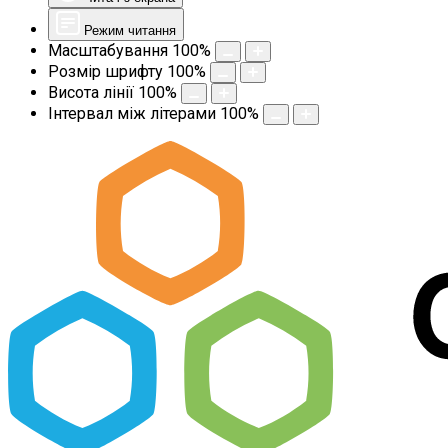
Режим читання
Масштабування
100
%
Розмір шрифту
100
%
Висота лінії
100
%
Інтервал між літерами
100
%