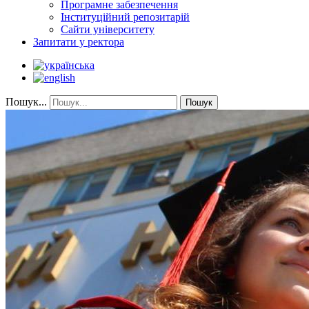
Програмне забезпечення
Інституційний репозитарій
Сайти університету
Запитати у ректора
Пошук...
Пошук