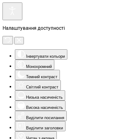
Налаштування доступності
Інвертувати кольори
Монохромний
Темний контраст
Світлий контраст
Низька насиченість
Висока насиченість
Виділити посилання
Виділити заголовки
Читач з екрана