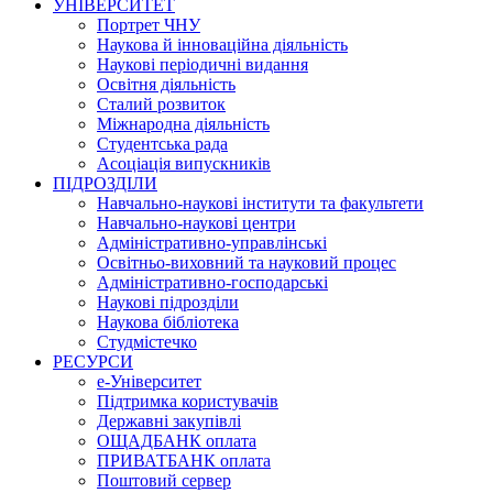
УНІВЕРСИТЕТ
Портрет ЧНУ
Наукова й інноваційна діяльність
Наукові періодичні видання
Освітня діяльність
Сталий розвиток
Міжнародна діяльність
Студентська рада
Асоціація випускників
ПІДРОЗДІЛИ
Навчально-наукові інститути та факультети
Навчально-наукові центри
Адміністративно-управлінські
Освітньо-виховний та науковий процес
Адміністративно-господарські
Наукові підрозділи
Наукова бібліотека
Студмістечко
РЕСУРСИ
е-Університет
Підтримка користувачів
Державні закупівлі
ОЩАДБАНК оплата
ПРИВАТБАНК оплата
Поштовий сервер