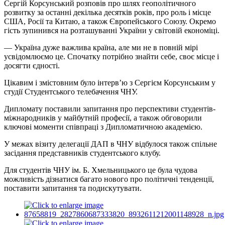
Сергій Корсунський розповів про шлях геополітичного
розвитку за останні декілька десятків років, про роль і місце
США, Росії та Китаю, а також Європейського Союзу. Окремо
гість зупинився на розташуванні України у світовій економіці.
— Україна дуже важлива країна, але ми не в повній мірі
усвідомлюємо це. Спочатку потрібно знайти себе, своє місце і
досягти єдності.
Цікавим і змістовним було інтерв’ю з Сергієм Корсунським у
студії Студентського телебачення ЧНУ.
Дипломату поставили запитання про перспективи студентів-
міжнародників у майбутній професії, а також обговорили
ключові моменти співпраці з Дипломатичною академією.
У межах візиту делегації ДАП в ЧНУ відбулося також спільне
засідання представників студентського клубу.
Для студентів ЧНУ ім. Б. Хмельницького це була чудова
можливість дізнатися багато нового про політичні тенденції,
поставити запитання та подискутувати.