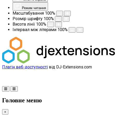
Режим читання
Масштабування
100
%
Розмір шрифту
100
%
Висота лінії
100
%
Інтервал між літерами
100
%
Плагін веб-доступності
від DJ-Extensions.com
Головне меню
×