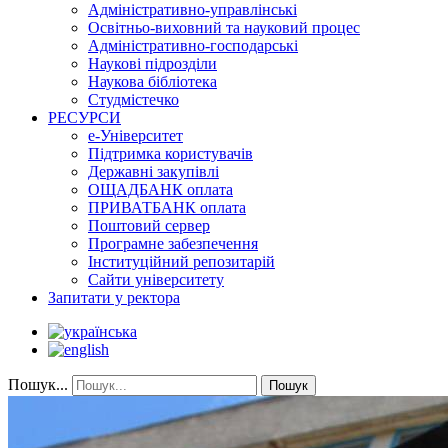
Адміністративно-управлінські
Освітньо-виховний та науковий процес
Адміністративно-господарські
Наукові підрозділи
Наукова бібліотека
Студмістечко
РЕСУРСИ
е-Університет
Підтримка користувачів
Державні закупівлі
ОЩАДБАНК оплата
ПРИВАТБАНК оплата
Поштовий сервер
Програмне забезпечення
Інституційний репозитарій
Сайти університету
Запитати у ректора
Пошук...
Пошук