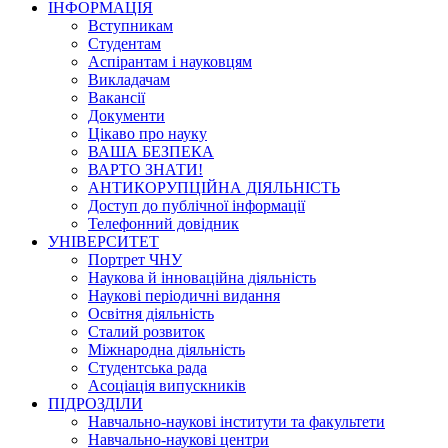
ІНФОРМАЦІЯ
Вступникам
Студентам
Аспірантам і науковцям
Викладачам
Вакансії
Документи
Цікаво про науку
ВАША БЕЗПЕКА
ВАРТО ЗНАТИ!
АНТИКОРУПЦІЙНА ДІЯЛЬНІСТЬ
Доступ до публічної інформації
Телефонний довідник
УНІВЕРСИТЕТ
Портрет ЧНУ
Наукова й інноваційна діяльність
Наукові періодичні видання
Освітня діяльність
Сталий розвиток
Міжнародна діяльність
Студентська рада
Асоціація випускників
ПІДРОЗДІЛИ
Навчально-наукові інститути та факультети
Навчально-наукові центри