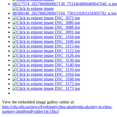
View the embedded image gallery online at:
http://cdu.edu.ua/news/dyplomatychna-akademiia-ukrainy-ta-chnu-
partnery.html#sigProIdee14c1f6a3