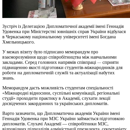
Зустріч із Делегацією Дипломатичної академії імені Геннадія
Удовенка при Міністерстві зовнішніх справ України відбулася
в Черкаському національному університеті імені Богдана
Хмельницького.
У межах візиту було підписано меморандум про
взаєморозуміння щодо співробітництва між навчальними
закладами. Серед головних напрямів співпраці
сприяти
—
підвищенню якості підготовки студентів-міжнародників для
роботи на дипломатичній службі та актуалізації набутих
знань.
Меморандум дасть можливість студентам спеціальності
«Міжнародні відносини, суспільні комунікації, регіональні
студії» проходити практику в Академії, слухати лекції
досвідчених закордонних та українських дипломатів.
Варто зазначити, що Дипломатична академія України імені
Геннадія Удовенка при МЗС України займається підготовкою
дипломатів. Слухачі Академії — співробітники МЗС,
відповідних підрозділів адміністрації президента, секретаріату