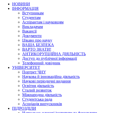
НОВИНИ
ІНФОРМАЦІЯ
Вступникам
Студентам
Аспірантам і науковцям
Викладачам
Вакансії
Документи
Цікаво про науку
ВАША БЕЗПЕКА
ВАРТО ЗНАТИ!
АНТИКОРУПЦІЙНА ДІЯЛЬНІСТЬ
Доступ до публічної інформації
Телефонний довідник
УНІВЕРСИТЕТ
Портрет ЧНУ
Наукова й інноваційна діяльність
Наукові періодичні видання
Освітня діяльність
Сталий розвиток
Міжнародна діяльність
Студентська рада
Асоціація випускників
ПІДРОЗДІЛИ
Навчально-наукові інститути та факультети