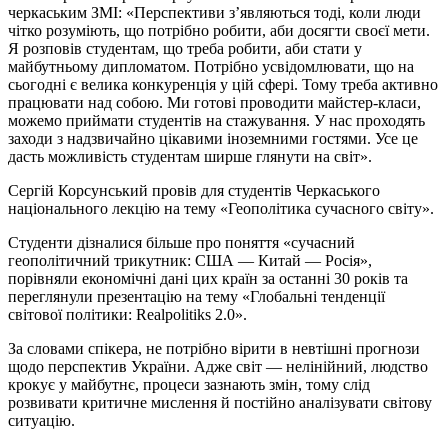
черкаським ЗМІ: «Перспективи з’являються тоді, коли люди
чітко розуміють, що потрібно робити, аби досягти своєї мети.
Я розповів студентам, що треба робити, аби стати у
майбутньому дипломатом. Потрібно усвідомлювати, що на
сьогодні є велика конкуренція у цій сфері. Тому треба активно
працювати над собою. Ми готові проводити майстер-класи,
можемо приймати студентів на стажування. У нас проходять
заходи з надзвичайно цікавими іноземними гостями. Усе це
дасть можливість студентам ширше глянути на світ».
Сергій Корсунський провів для студентів Черкаського
національного лекцію на тему «Геополітика сучасного світу».
Студенти дізналися більше про поняття «сучасний
геополітичний трикутник: США — Китай — Росія»,
порівняли економічні дані цих країн за останні 30 років та
переглянули презентацію на тему «Глобальні тенденції
світової політики: Realpolitiks 2.0».
За словами спікера, не потрібно вірити в невтішні прогнози
щодо перспектив України. Адже світ — нелінійний, людство
крокує у майбутнє, процеси зазнають змін, тому слід
розвивати критичне мислення й постійно аналізувати світову
ситуацію.