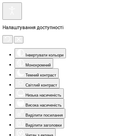
Налаштування доступності
Інвертувати кольори
Монохромний
Темний контраст
Світлий контраст
Низька насиченість
Висока насиченість
Виділити посилання
Виділити заголовки
Читач з екрана