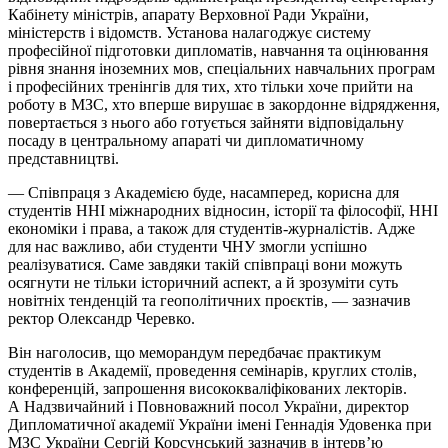
Кабінету міністрів, апарату Верховної Ради України,
міністерств і відомств. Установа налагоджує систему
професійної підготовки дипломатів, навчання та оцінювання
рівня знання іноземних мов, спеціальних навчальних програм
і професійних тренінгів для тих, хто тільки хоче прийти на
роботу в МЗС, хто вперше вирушає в закордонне відрядження,
повертається з нього або готується зайняти відповідальну
посаду в центральному апараті чи дипломатичному
представництві.
— Співпраця з Академією буде, насамперед, корисна для
студентів ННІ міжнародних відносин, історії та філософії, ННІ
економіки і права, а також для студентів-журналістів. Адже
для нас важливо, аби студенти ЧНУ змогли успішно
реалізуватися. Саме завдяки такій співпраці вони можуть
осягнути не тільки історичний аспект, а й зрозуміти суть
новітніх тенденцій та геополітичних проєктів, — зазначив
ректор Олександр Черевко.
Він наголосив, що меморандум передбачає практикум
студентів в Академії, проведення семінарів, круглих столів,
конференцій, запрошення висококваліфікованих лекторів.
А Надзвичайний і Повноважний посол України, директор
Дипломатичної академії України імені Геннадія Удовенка при
МЗС України Сергій Корсунський зазначив в інтерв’ю