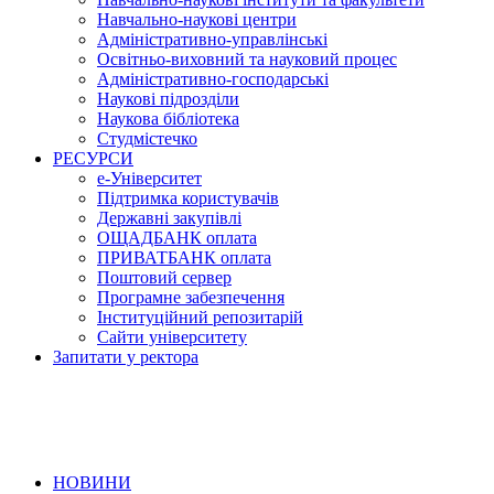
Навчально-наукові центри
Адміністративно-управлінські
Освітньо-виховний та науковий процес
Адміністративно-господарські
Наукові підрозділи
Наукова бібліотека
Студмістечко
РЕСУРСИ
е-Університет
Підтримка користувачів
Державні закупівлі
ОЩАДБАНК оплата
ПРИВАТБАНК оплата
Поштовий сервер
Програмне забезпечення
Інституційний репозитарій
Сайти університету
Запитати у ректора
НОВИНИ