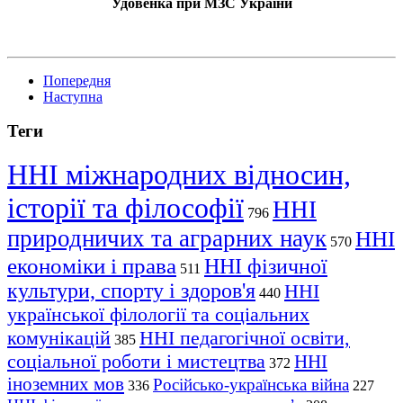
Удовенка при МЗС України
Попередня
Наступна
Теги
ННІ міжнародних відносин,
історії та філософії
ННІ
796
природничих та аграрних наук
ННІ
570
економіки і права
ННІ фізичної
511
культури, спорту і здоров'я
ННІ
440
української філології та соціальних
комунікацій
ННІ педагогічної освіти,
385
соціальної роботи і мистецтва
ННІ
372
іноземних мов
Російсько-українська війна
336
227