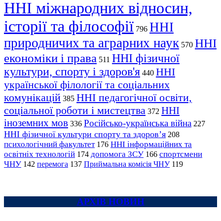
ННІ міжнародних відносин,
історії та філософії
ННІ
796
природничих та аграрних наук
ННІ
570
економіки і права
ННІ фізичної
511
культури, спорту і здоров'я
ННІ
440
української філології та соціальних
комунікацій
ННІ педагогічної освіти,
385
соціальної роботи і мистецтва
ННІ
372
іноземних мов
Російсько-українська війна
336
227
ННІ фізичної культури спорту та здоров’я
208
психологічний факультет
ННІ інформаційних та
176
освітніх технологій
допомога ЗСУ
спортсмени
174
166
ЧНУ
перемога
142
137
Приймальна комісія ЧНУ
119
АРХІВ НОВИН