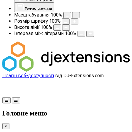
Режим читання
Масштабування
100
%
Розмір шрифту
100
%
Висота лінії
100
%
Інтервал між літерами
100
%
Плагін веб-доступності
від DJ-Extensions.com
Головне меню
×