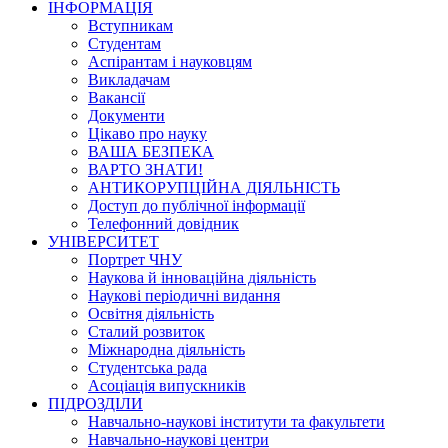
ІНФОРМАЦІЯ
Вступникам
Студентам
Аспірантам і науковцям
Викладачам
Вакансії
Документи
Цікаво про науку
ВАША БЕЗПЕКА
ВАРТО ЗНАТИ!
АНТИКОРУПЦІЙНА ДІЯЛЬНІСТЬ
Доступ до публічної інформації
Телефонний довідник
УНІВЕРСИТЕТ
Портрет ЧНУ
Наукова й інноваційна діяльність
Наукові періодичні видання
Освітня діяльність
Сталий розвиток
Міжнародна діяльність
Студентська рада
Асоціація випускників
ПІДРОЗДІЛИ
Навчально-наукові інститути та факультети
Навчально-наукові центри