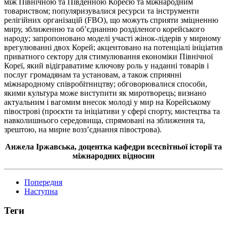
між Північною та Південною Кореєю та міжнародним
товариством; популяризувалися ресурси та інструменти
релігійних організацій (FBO), що можуть сприяти зміцненню
миру, зближенню та об’єднанню розділеного корейського
народу; запропоновано моделі участі жінок-лідерів у мирному
врегулюванні двох Корей; акцентовано на потенціалі ініціатив
приватного сектору для стимулювання економіки Північної
Кореї, який відіграватиме ключову роль у наданні товарів і
послуг громадянам та установам, а також сприянні
міжнародному співробітництву; обговорювалися способи,
якими культура може виступити як миротворець; визнано
актуальним і вагомим внесок молоді у мир на Корейському
півострові (проєкти та ініціативи у сфері спорту, мистецтва та
навколишнього середовища, спрямовані на зближення та,
зрештою, на мирне возз’єднання півострова).
Анжела Іржавська, доцентка кафедри всесвітньої історії та
міжнародних відносин
Попередня
Наступна
Теги