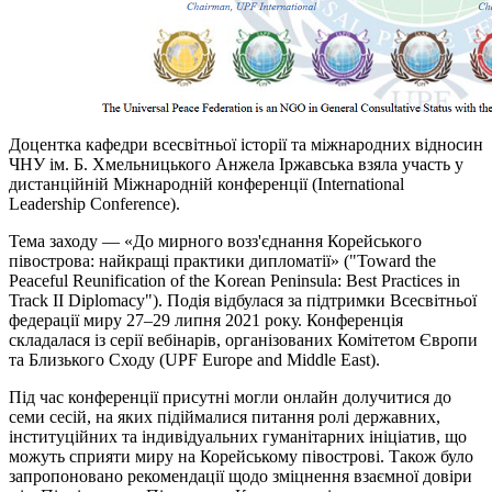
Доцентка кафедри всесвітньої історії та міжнародних відносин
ЧНУ ім. Б. Хмельницького Анжела Іржавська взяла участь у
дистанційній Міжнародній конференції (International
Leadership Conference).
Тема заходу — «До мирного возз'єднання Корейського
півострова: найкращі практики дипломатії» ("Toward the
Peaceful Reunification of the Korean Peninsula: Best Practices in
Track II Diplomacy"). Подія відбулася за підтримки Всесвітньої
федерації миру 27–29 липня 2021 року. Конференція
складалася із серії вебінарів, організованих Комітетом Європи
та Близького Сходу (UPF Europe and Middle East).
Під час конференції присутні могли онлайн долучитися до
семи сесій, на яких підіймалися питання ролі державних,
інституційних та індивідуальних гуманітарних ініціатив, що
можуть сприяти миру на Корейському півострові. Також було
запропоновано рекомендації щодо зміцнення взаємної довіри