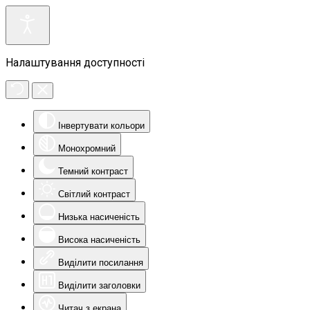
Налаштування доступності
Інвертувати кольори
Монохромний
Темний контраст
Світлий контраст
Низька насиченість
Висока насиченість
Виділити посилання
Виділити заголовки
Читач з екрана