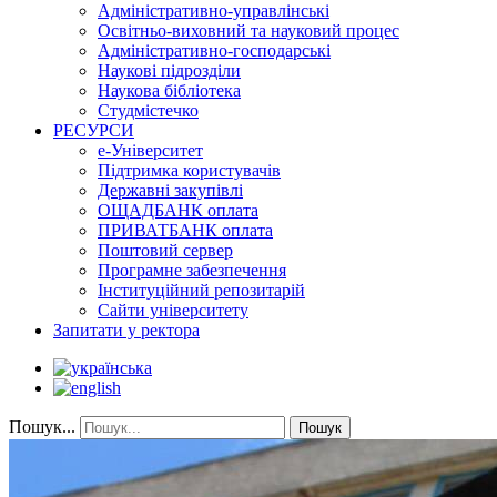
Адміністративно-управлінські
Освітньо-виховний та науковий процес
Адміністративно-господарські
Наукові підрозділи
Наукова бібліотека
Студмістечко
РЕСУРСИ
е-Університет
Підтримка користувачів
Державні закупівлі
ОЩАДБАНК оплата
ПРИВАТБАНК оплата
Поштовий сервер
Програмне забезпечення
Інституційний репозитарій
Сайти університету
Запитати у ректора
Пошук...
Пошук