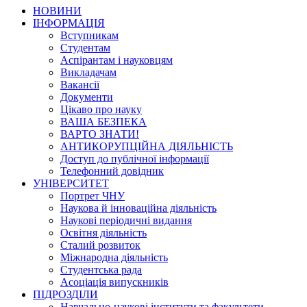
НОВИНИ
ІНФОРМАЦІЯ
Вступникам
Студентам
Аспірантам і науковцям
Викладачам
Вакансії
Документи
Цікаво про науку
ВАША БЕЗПЕКА
ВАРТО ЗНАТИ!
АНТИКОРУПЦІЙНА ДІЯЛЬНІСТЬ
Доступ до публічної інформації
Телефонний довідник
УНІВЕРСИТЕТ
Портрет ЧНУ
Наукова й інноваційна діяльність
Наукові періодичні видання
Освітня діяльність
Сталий розвиток
Міжнародна діяльність
Студентська рада
Асоціація випускників
ПІДРОЗДІЛИ
Навчально-наукові інститути та факультети