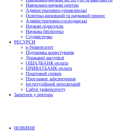
Навчально-наукові центри
Адміністративно-управлінські
Освітньо-виховний та науковий процес
Адміністративно-господарські
Наукові підрозділи
Наукова бібліотека
Студмістечко
РЕСУРСИ
е-Університет
Підтримка користувачів
Державні закупівлі
ОЩАДБАНК оплата
ПРИВАТБАНК оплата
Поштовий сервер
Програмне забезпечення
Інституційний репозитарій
Сайти університету
Запитати у ректора
НОВИНИ