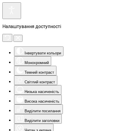
Налаштування доступності
Інвертувати кольори
Монохромний
Темний контраст
Світлий контраст
Низька насиченість
Висока насиченість
Виділити посилання
Виділити заголовки
Читач з екрана