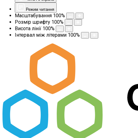
Режим читання
Масштабування
100
%
Розмір шрифту
100
%
Висота лінії
100
%
Інтервал між літерами
100
%