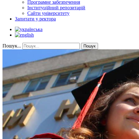
Програмне забезпечення
Інституційний репозитарій
Сайти університету
Запитати у ректора
Пошук...
Пошук