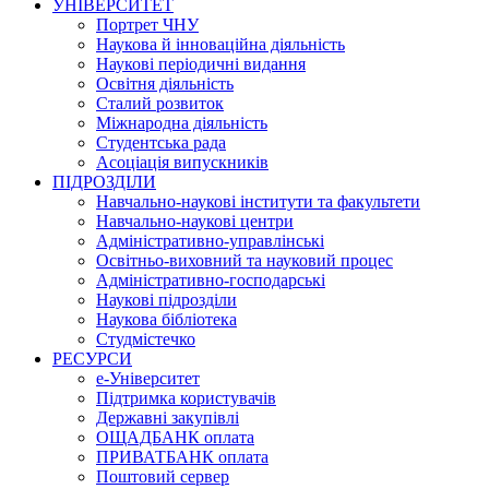
УНІВЕРСИТЕТ
Портрет ЧНУ
Наукова й інноваційна діяльність
Наукові періодичні видання
Освітня діяльність
Сталий розвиток
Міжнародна діяльність
Студентська рада
Асоціація випускників
ПІДРОЗДІЛИ
Навчально-наукові інститути та факультети
Навчально-наукові центри
Адміністративно-управлінські
Освітньо-виховний та науковий процес
Адміністративно-господарські
Наукові підрозділи
Наукова бібліотека
Студмістечко
РЕСУРСИ
е-Університет
Підтримка користувачів
Державні закупівлі
ОЩАДБАНК оплата
ПРИВАТБАНК оплата
Поштовий сервер