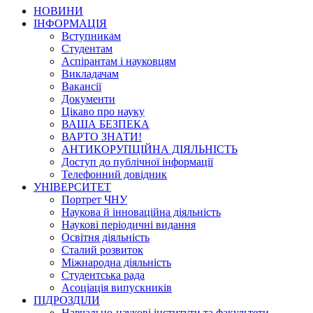
НОВИНИ
ІНФОРМАЦІЯ
Вступникам
Студентам
Аспірантам і науковцям
Викладачам
Вакансії
Документи
Цікаво про науку
ВАША БЕЗПЕКА
ВАРТО ЗНАТИ!
АНТИКОРУПЦІЙНА ДІЯЛЬНІСТЬ
Доступ до публічної інформації
Телефонний довідник
УНІВЕРСИТЕТ
Портрет ЧНУ
Наукова й інноваційна діяльність
Наукові періодичні видання
Освітня діяльність
Сталий розвиток
Міжнародна діяльність
Студентська рада
Асоціація випускників
ПІДРОЗДІЛИ
Навчально-наукові інститути та факультети