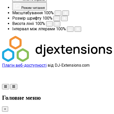
Режим читання
Масштабування
100
%
Розмір шрифту
100
%
Висота лінії
100
%
Інтервал між літерами
100
%
Плагін веб-доступності
від DJ-Extensions.com
Головне меню
×