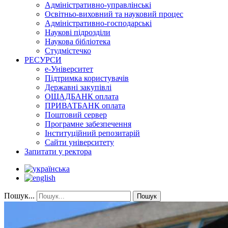
Адміністративно-управлінські
Освітньо-виховний та науковий процес
Адміністративно-господарські
Наукові підрозділи
Наукова бібліотека
Студмістечко
РЕСУРСИ
е-Університет
Підтримка користувачів
Державні закупівлі
ОЩАДБАНК оплата
ПРИВАТБАНК оплата
Поштовий сервер
Програмне забезпечення
Інституційний репозитарій
Сайти університету
Запитати у ректора
Пошук...
Пошук