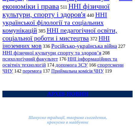
економіки і права
ННІ фізичної
511
культури, спорту і здоров'я
ННІ
440
української філології та соціальних
комунікацій
ННІ педагогічної освіти,
385
соціальної роботи і мистецтва
ННІ
372
іноземних мов
Російсько-українська війна
336
227
ННІ фізичної культури спорту та здоров’я
208
психологічний факультет
ННІ інформаційних та
176
освітніх технологій
допомога ЗСУ
спортсмени
174
166
ЧНУ
перемога
142
137
Приймальна комісія ЧНУ
119
АРХІВ НОВИН