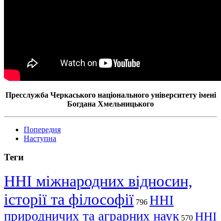
Пресслужба Черкаського національного університету імені
Богдана Хмельницького
Попередня
Наступна
Теги
ННІ міжнародних відносин,
історії та філософії
ННІ
796
природничих та аграрних наук
ННІ
570