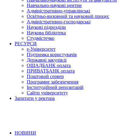
Навчально-наукові центри
Адміністративно-управлінські
Освітньо-виховний та науковий процес
Адміністративно-господарські
Наукові підрозділи
Наукова бібліотека
Студмістечко
РЕСУРСИ
е-Університет
Підтримка користувачів
Державні закупівлі
ОЩАДБАНК оплата
ПРИВАТБАНК оплата
Поштовий сервер
Програмне забезпечення
Інституційний репозитарій
Сайти університету
Запитати у ректора
НОВИНИ