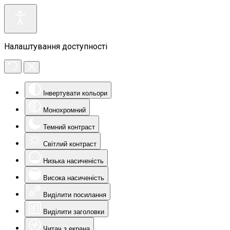
Налаштування доступності
Інвертувати кольори
Монохромний
Темний контраст
Світлий контраст
Низька насиченість
Висока насиченість
Виділити посилання
Виділити заголовки
Читач з екрана