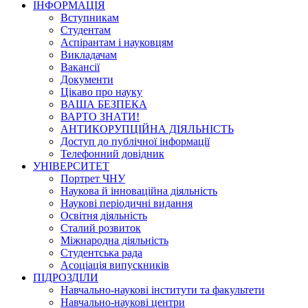
ІНФОРМАЦІЯ
Вступникам
Студентам
Аспірантам і науковцям
Викладачам
Вакансії
Документи
Цікаво про науку
ВАША БЕЗПЕКА
ВАРТО ЗНАТИ!
АНТИКОРУПЦІЙНА ДІЯЛЬНІСТЬ
Доступ до публічної інформації
Телефонний довідник
УНІВЕРСИТЕТ
Портрет ЧНУ
Наукова й інноваційна діяльність
Наукові періодичні видання
Освітня діяльність
Сталий розвиток
Міжнародна діяльність
Студентська рада
Асоціація випускників
ПІДРОЗДІЛИ
Навчально-наукові інститути та факультети
Навчально-наукові центри