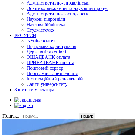
Адміністративно-управлінські
Освітньо-виховний та науковий процес
Адміністративно-господарські
Наукові підрозділи
Наукова бібліотека
Студмістечко
РЕСУРСИ
е-Університет
Підтримка користувачів
Державні закупівлі
ОЩАДБАНК оплата
ПРИВАТБАНК оплата
Поштовий сервер
Програмне забезпечення
Інституційний репозитарій
Сайти університету
Запитати у ректора
Пошук...
Пошук