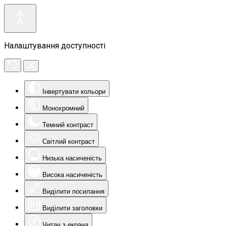
Налаштування доступності
Інвертувати кольори
Монохромний
Темний контраст
Світлий контраст
Низька насиченість
Висока насиченість
Виділити посилання
Виділити заголовки
Читач з екрана