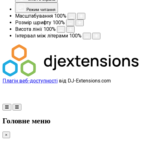
Режим читання
Масштабування
100
%
Розмір шрифту
100
%
Висота лінії
100
%
Інтервал між літерами
100
%
Плагін веб-доступності
від DJ-Extensions.com
Головне меню
×