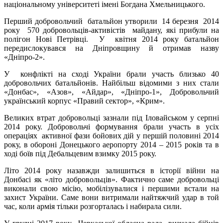
національному університеті імені Богдана Хмельницького.
Перший добровольчий батальйон
утворили 14 березня 2014
року 570 добровольців-активістів майдану, які прибули на
полігон Нові Петрівці. У квітня 2014 року батальйон
передислокувався на Дніпровщину й отримав назву
«
Дніпро-2
»
.
У конфлікті на сході України брали участь близько 40
добровольчих батальйонів. Найбільш відомими з них стали
«Донбас», «Азов», «Айдар», «Дніпро-1», Добровольчий
український корпус «Правий сектор», «Крим».
Великих втрат добровольці зазнали
під Іловайськом у серпні
2014 року. Добровольчі формування брали участь в усіх
операціях активної фази бойових дій у першій половині 2014
року, в обороні Донецького аеропорту 2014 – 2015 років та в
ході боїв під Дебальцевим взимку 2015 року.
Літо 2014 року назавжди залишиться в історії війни на
Донбасі як «літо добровольців». Фактично саме добровольці
виконали свою місію, мобілізувалися і першими встали на
захист України. Саме вони витримали найтяжчий удар в той
час, коли армія тільки розгорталась і набирала сили.