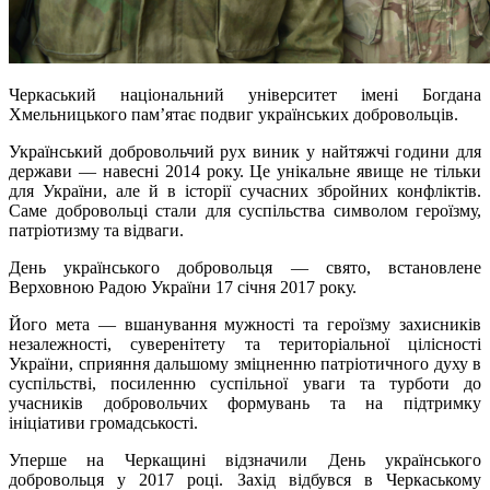
Черкаський національний університет імені Богдана
Хмельницького пам’ятає подвиг українських добровольців.
Український добровольчий рух виник у найтяжчі години для
держави
—
навесні 2014 року. Це унікальне явище не тільки
для України, але й в історії сучасних збройних конфліктів.
Саме добровольці стали для суспільства символом героїзму,
патріотизму та відваги.
День українського добровольця
—
свято,
встановлене
Верховною Радою України 17 січня 2017 року.
Його мета
— вшанування мужності та героїзму захисників
незалежності, суверенітету та територіальної цілісності
України, сприяння дальшому зміцненню патріотичного духу в
суспільстві, посиленню суспільної уваги та турботи до
учасників добровольчих формувань та на підтримку
ініціативи громадськості.
Уперше на Черкащині відзначили День українського
добровольця у 2017 році. Захід відбувся в Черкаському