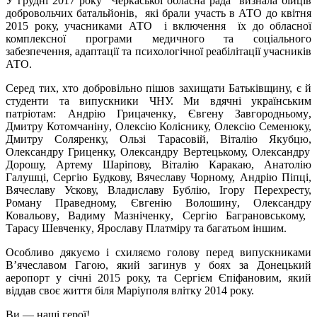
У грудні 2017 року Черкаської обласна рада визнала бійців
добровольчих батальйонів, які брали участь в АТО до квітня
2015 року, учасниками АТО і включення їх до обласної
комплексної програми медичного та соціального
забезпечення, адаптації та психологічної реабілітації учасників
АТО.
Серед тих, хто добровільно пішов захищати Батьківщину, є й
студенти та випускники ЧНУ.
Ми вдячні українським
патріотам
:
Андрі
ю
Грицаченк
у
, Євген
у
Завгородн
ьому
,
Дмитр
у
Котомчанін
у
, Олексі
ю
Коліснику, Олексію Семенюку,
Дмитру Соляренку, Ользі Тарасовій, Віталію Якубцю,
Олександру Гриценку, Олександру Вертецькому, Олександру
Дорошу, Артему Шаріпову, Віталію Каракаю, Анатолію
Галушці, Сергію Будкову, Вячеславу Чорному, Андрію Піпці,
Вячеславу Ускову, Владиславу Бублію, Ігору Перехресту,
Роману Праведному, Євгенію Волошин
у
, Олександр
у
Ковальов
у
, Вадим
у
Мазніченк
у
, Сергі
ю
Баграновськ
ому,
Тарас
у
Шевченк
у
, Ярослав
у
Платмір
у та багатьом іншим.
Особливо дякуємо і схиляємо голову перед
випускниками
В’ячеславом Гагою, який загинув у боях за Донецький
аеропорт у січні 2015 року, та Сергієм Єпіфановим, який
віддав своє життя біля Маріуполя влітку 2014 року.
Ви — наші герої!