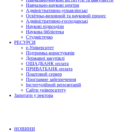
Навчально-наукові центри
Адміністративно-управлінські
Освітньо-виховний та науковий процес
Адміністративно-господарські
Наукові підрозділи
Наукова бібліотека
Студмістечко
РЕСУРСИ
е-Університет
Підтримка користувачів
Державні закупівлі
ОЩАДБАНК оплата
ПРИВАТБАНК оплата
Поштовий сервер
Програмне забезпечення
Інституційний репозитарій
Сайти університету
Запитати у ректора
НОВИНИ