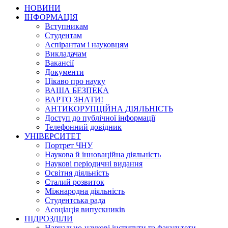
НОВИНИ
ІНФОРМАЦІЯ
Вступникам
Студентам
Аспірантам і науковцям
Викладачам
Вакансії
Документи
Цікаво про науку
ВАША БЕЗПЕКА
ВАРТО ЗНАТИ!
АНТИКОРУПЦІЙНА ДІЯЛЬНІСТЬ
Доступ до публічної інформації
Телефонний довідник
УНІВЕРСИТЕТ
Портрет ЧНУ
Наукова й інноваційна діяльність
Наукові періодичні видання
Освітня діяльність
Сталий розвиток
Міжнародна діяльність
Студентська рада
Асоціація випускників
ПІДРОЗДІЛИ
Навчально-наукові інститути та факультети