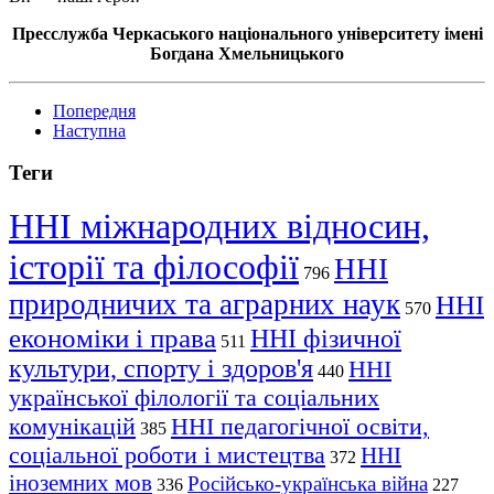
Пресслужба Черкаського національного університету імені
Богдана Хмельницького
Попередня
Наступна
Теги
ННІ міжнародних відносин,
історії та філософії
ННІ
796
природничих та аграрних наук
ННІ
570
економіки і права
ННІ фізичної
511
культури, спорту і здоров'я
ННІ
440
української філології та соціальних
комунікацій
ННІ педагогічної освіти,
385
соціальної роботи і мистецтва
ННІ
372
іноземних мов
Російсько-українська війна
336
227