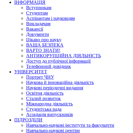
ІНФОРМАЦІЯ
Вступникам
Студентам
Аспірантам і науковцям
Викладачам
Вакансії
Документи
Цікаво про науку
ВАША БЕЗПЕКА
ВАРТО ЗНАТИ!
АНТИКОРУПЦІЙНА ДІЯЛЬНІСТЬ
Доступ до публічної інформації
Телефонний довідник
УНІВЕРСИТЕТ
Портрет ЧНУ
Наукова й інноваційна діяльність
Наукові періодичні видання
Освітня діяльність
Сталий розвиток
Міжнародна діяльність
Студентська рада
Асоціація випускників
ПІДРОЗДІЛИ
Навчально-наукові інститути та факультети
Навчально-наукові центри