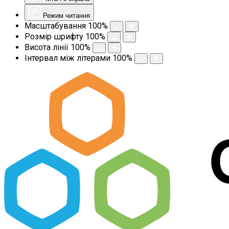
Режим читання
Масштабування
100
%
Розмір шрифту
100
%
Висота лінії
100
%
Інтервал між літерами
100
%