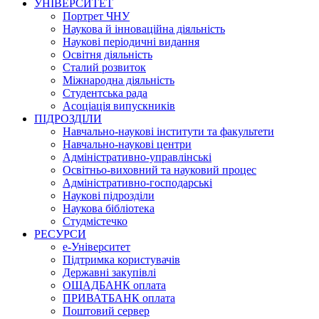
УНІВЕРСИТЕТ
Портрет ЧНУ
Наукова й інноваційна діяльність
Наукові періодичні видання
Освітня діяльність
Сталий розвиток
Міжнародна діяльність
Студентська рада
Асоціація випускників
ПІДРОЗДІЛИ
Навчально-наукові інститути та факультети
Навчально-наукові центри
Адміністративно-управлінські
Освітньо-виховний та науковий процес
Адміністративно-господарські
Наукові підрозділи
Наукова бібліотека
Студмістечко
РЕСУРСИ
е-Університет
Підтримка користувачів
Державні закупівлі
ОЩАДБАНК оплата
ПРИВАТБАНК оплата
Поштовий сервер