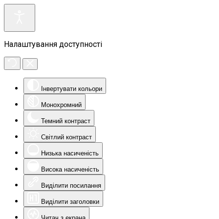
Налаштування доступності
Інвертувати кольори
Монохромний
Темний контраст
Світлий контраст
Низька насиченість
Висока насиченість
Виділити посилання
Виділити заголовки
Читач з екрана