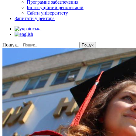
Програмне забезпечення
Інституційний репозитарій
Сайти університету
Запитати у ректора
Пошук...
Пошук