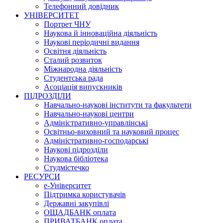
Телефонний довідник
УНІВЕРСИТЕТ
Портрет ЧНУ
Наукова й інноваційна діяльність
Наукові періодичні видання
Освітня діяльність
Сталий розвиток
Міжнародна діяльність
Студентська рада
Асоціація випускників
ПІДРОЗДІЛИ
Навчально-наукові інститути та факультети
Навчально-наукові центри
Адміністративно-управлінські
Освітньо-виховний та науковий процес
Адміністративно-господарські
Наукові підрозділи
Наукова бібліотека
Студмістечко
РЕСУРСИ
е-Університет
Підтримка користувачів
Державні закупівлі
ОЩАДБАНК оплата
ПРИВАТБАНК оплата