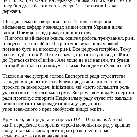
цей шлях, працювати на державу, допомагати Україні – на це
потрібно дуже багато сил та енергії», – зазначив Глава
держави.
Ще одна тема обговорення – обов’язкове створення
військових кафедр у закладах вищої освіти України після
війни. Президент підтримує цю ініціативу.
«Підготовча військова освіта, освітня робота, тренування, різні
процеси – це потрібно. Патріотичне виховання у школі
повинно бути на високому рівні. Все це дуже потрібно. Тому
що ти тоді готовий. Це не означає, що ти готуєшся до війни,
до Третьої світової війни. Але якщо на нас напали, ти будеш
готовий до цього виклику», – сказав Володимир Зеленський.
Також під час зустрічі голова Експертної ради студентства
закладів вищої освіти Ілля Бєляк представив інноваційні
проєкти та законодавчі ініціативи, які мають збільшити роль
українського студентського руху. Зокрема, команда Експертної
ради пропонує створити Національну раду студентів закладів
вищої освіти та запровадити посаду урядового
уповноваженого з прав здобувачів вищої освіти.
Крім того, він представив проєкт UA – Ukrainians Abroad,
який передбачає створення мережі молодіжних рад у країнах
світу, а також законопроєкт щодо розширення прав
студентського самоврядування.