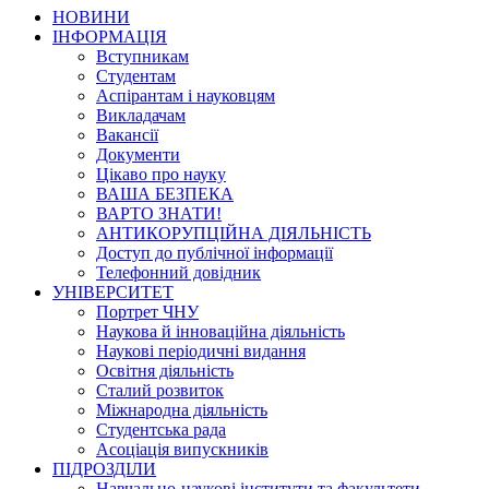
НОВИНИ
ІНФОРМАЦІЯ
Вступникам
Студентам
Аспірантам і науковцям
Викладачам
Вакансії
Документи
Цікаво про науку
ВАША БЕЗПЕКА
ВАРТО ЗНАТИ!
АНТИКОРУПЦІЙНА ДІЯЛЬНІСТЬ
Доступ до публічної інформації
Телефонний довідник
УНІВЕРСИТЕТ
Портрет ЧНУ
Наукова й інноваційна діяльність
Наукові періодичні видання
Освітня діяльність
Сталий розвиток
Міжнародна діяльність
Студентська рада
Асоціація випускників
ПІДРОЗДІЛИ
Навчально-наукові інститути та факультети