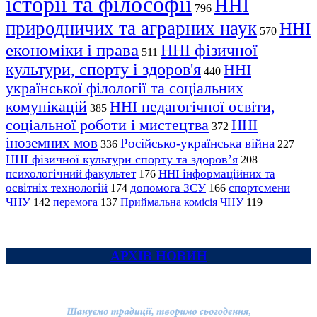
історії та філософії
ННІ
796
природничих та аграрних наук
ННІ
570
економіки і права
ННІ фізичної
511
культури, спорту і здоров'я
ННІ
440
української філології та соціальних
комунікацій
ННІ педагогічної освіти,
385
соціальної роботи і мистецтва
ННІ
372
іноземних мов
Російсько-українська війна
336
227
ННІ фізичної культури спорту та здоров’я
208
психологічний факультет
ННІ інформаційних та
176
освітніх технологій
допомога ЗСУ
спортсмени
174
166
ЧНУ
перемога
142
137
Приймальна комісія ЧНУ
119
АРХІВ НОВИН