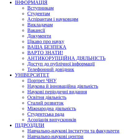
ІНФОРМАЦІЯ
Вступникам
Студентам
Аспірантам і науковцям
Викладачам
Вакансії
Документи
Цікаво про науку
ВАША БЕЗПЕКА
ВАРТО ЗНАТИ!
АНТИКОРУПЦІЙНА ДІЯЛЬНІСТЬ
Доступ до публічної інформації
Телефонний довідник
УНІВЕРСИТЕТ
Портрет ЧНУ
Наукова й інноваційна діяльність
Наукові періодичні видання
Освітня діяльність
Сталий розвиток
Міжнародна діяльність
Студентська рада
Асоціація випускників
ПІДРОЗДІЛИ
Навчально-наукові інститути та факультети
Навчально-наукові центри