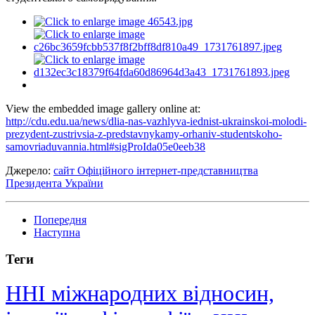
View the embedded image gallery online at:
http://cdu.edu.ua/news/dlia-nas-vazhlyva-iednist-ukrainskoi-molodi-
prezydent-zustrivsia-z-predstavnykamy-orhaniv-studentskoho-
samovriaduvannia.html#sigProIda05e0eeb38
Джерело:
сайт Офіційного інтернет-представництва
Президента України
Попередня
Наступна
Теги
ННІ міжнародних відносин,