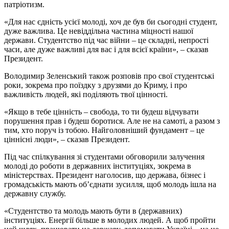
патріотизм.
«Для нас єдність усієї молоді, хоч де був би сьогодні студент,
дуже важлива. Це невіддільна частина міцності нашої
держави. Студентство під час війни – це складні, непрості
часи, але дуже важливі для вас і для всієї країни», – сказав
Президент.
Володимир Зеленський також розповів про свої студентські
роки, зокрема про поїздку з друзями до Криму, і про
важливість людей, які поділяють твої цінності.
«Якщо в тебе цінність – свобода, то ти будеш відчувати
порушення прав і будеш боротися. Але не на самоті, а разом з
тим, хто поруч із тобою. Найголовніший фундамент – це
ціннісні люди», – сказав Президент.
Під час спілкування зі студентами обговорили залучення
молоді до роботи в державних інституціях, зокрема в
міністерствах. Президент наголосив, що держава, бізнес і
громадськість мають об’єднати зусилля, щоб молодь ішла на
державну службу.
«Студентство та молодь мають бути в (державних)
інституціях. Енергії більше в молодих людей. А щоб пройти