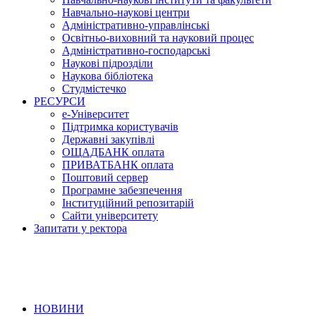
Навчально-наукові центри
Адміністративно-управлінські
Освітньо-виховний та науковий процес
Адміністративно-господарські
Наукові підрозділи
Наукова бібліотека
Студмістечко
РЕСУРСИ
е-Університет
Підтримка користувачів
Державні закупівлі
ОЩАДБАНК оплата
ПРИВАТБАНК оплата
Поштовий сервер
Програмне забезпечення
Інституційний репозитарій
Сайти університету
Запитати у ректора
НОВИНИ