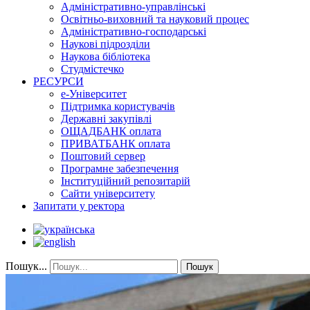
Адміністративно-управлінські
Освітньо-виховний та науковий процес
Адміністративно-господарські
Наукові підрозділи
Наукова бібліотека
Студмістечко
РЕСУРСИ
е-Університет
Підтримка користувачів
Державні закупівлі
ОЩАДБАНК оплата
ПРИВАТБАНК оплата
Поштовий сервер
Програмне забезпечення
Інституційний репозитарій
Сайти університету
Запитати у ректора
Пошук...
Пошук