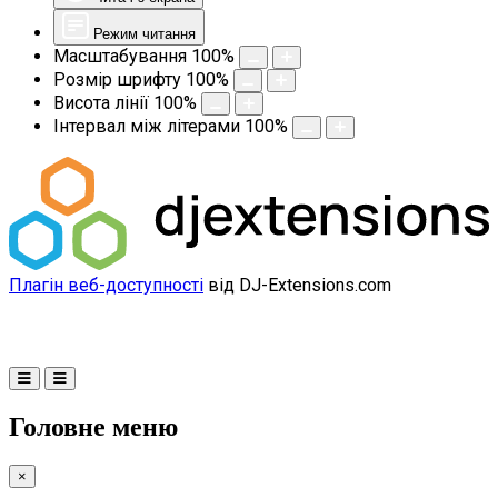
Режим читання
Масштабування
100
%
Розмір шрифту
100
%
Висота лінії
100
%
Інтервал між літерами
100
%
Плагін веб-доступності
від DJ-Extensions.com
Головне меню
×