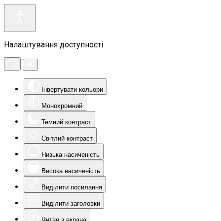
Налаштування доступності
Інвертувати кольори
Монохромний
Темний контраст
Світлий контраст
Низька насиченість
Висока насиченість
Виділити посилання
Виділити заголовки
Читач з екрана