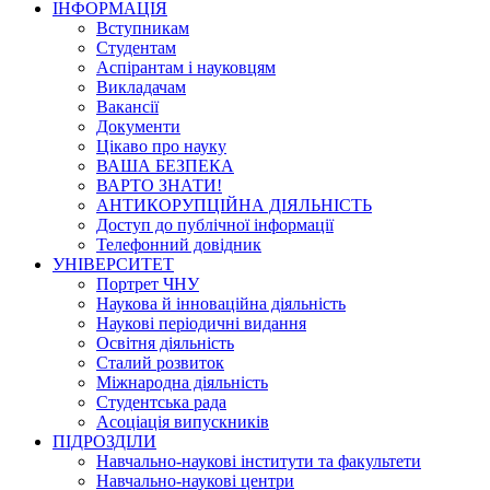
ІНФОРМАЦІЯ
Вступникам
Студентам
Аспірантам і науковцям
Викладачам
Вакансії
Документи
Цікаво про науку
ВАША БЕЗПЕКА
ВАРТО ЗНАТИ!
АНТИКОРУПЦІЙНА ДІЯЛЬНІСТЬ
Доступ до публічної інформації
Телефонний довідник
УНІВЕРСИТЕТ
Портрет ЧНУ
Наукова й інноваційна діяльність
Наукові періодичні видання
Освітня діяльність
Сталий розвиток
Міжнародна діяльність
Студентська рада
Асоціація випускників
ПІДРОЗДІЛИ
Навчально-наукові інститути та факультети
Навчально-наукові центри