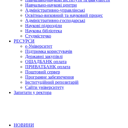
Навчально-наукові центри
Адміністративно-управлінські
Освітньо-виховний та науковий процес
Адміністративно-господарські
Наукові підрозділи
Наукова бібліотека
Студмістечко
РЕСУРСИ
е-Університет
Підтримка користувачів
Державні закупівлі
ОЩАДБАНК оплата
ПРИВАТБАНК оплата
Поштовий сервер
Програмне забезпечення
Інституційний репозитарій
Сайти університету
Запитати у ректора
НОВИНИ