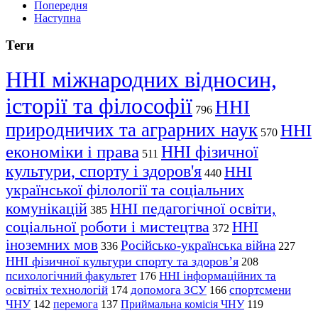
Попередня
Наступна
Теги
ННІ міжнародних відносин,
історії та філософії
ННІ
796
природничих та аграрних наук
ННІ
570
економіки і права
ННІ фізичної
511
культури, спорту і здоров'я
ННІ
440
української філології та соціальних
комунікацій
ННІ педагогічної освіти,
385
соціальної роботи і мистецтва
ННІ
372
іноземних мов
Російсько-українська війна
336
227
ННІ фізичної культури спорту та здоров’я
208
психологічний факультет
ННІ інформаційних та
176
освітніх технологій
допомога ЗСУ
спортсмени
174
166
ЧНУ
перемога
142
137
Приймальна комісія ЧНУ
119