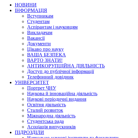
НОВИНИ
ІНФОРМАЦІЯ
Вступникам
Студентам
Аспірантам і науковцям
Викладачам
Вакансії
Документи
Цікаво про науку
ВАША БЕЗПЕКА
ВАРТО ЗНАТИ!
АНТИКОРУПЦІЙНА ДІЯЛЬНІСТЬ
Доступ до публічної інформації
Телефонний довідник
УНІВЕРСИТЕТ
Портрет ЧНУ
Наукова й інноваційна діяльність
Наукові періодичні видання
Освітня діяльність
Сталий розвиток
Міжнародна діяльність
Студентська рада
Асоціація випускників
ПІДРОЗДІЛИ
Навчально-наукові інститути та факультети