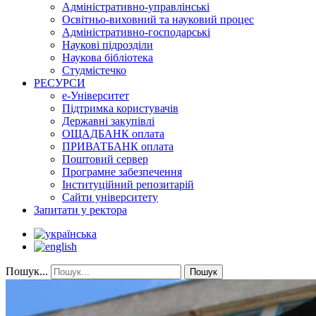
Адміністративно-управлінські
Освітньо-виховний та науковий процес
Адміністративно-господарські
Наукові підрозділи
Наукова бібліотека
Студмістечко
РЕСУРСИ
е-Університет
Підтримка користувачів
Державні закупівлі
ОЩАДБАНК оплата
ПРИВАТБАНК оплата
Поштовий сервер
Програмне забезпечення
Інституційний репозитарій
Сайти університету
Запитати у ректора
Пошук...
Пошук