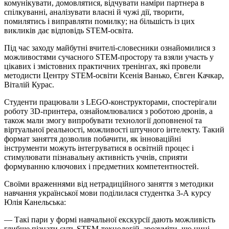
комунікувати, домовлятися, відчувати наміри партнера в
спілкуванні, аналізувати власні й чужі дії, творити,
помилятись і виправляти помилку; на більшість із цих
викликів дає відповідь
STEМ-освіта
.
Під час заходу майбутні вчителі-словесники ознайомилися з
можливостями сучасного STEM-простору та взяли участь у
цікавих і змістовних практичних тренінгах, які провели
методисти Центру
STEМ-освіти
Ксенія Ванько, Євген
Качкар
,
Віталій Курас.
Студенти працювали з LEGO-конструкторами, спостерігали
роботу 3D-принтера, ознайомлювалися з роботою дронів, а
також мали змогу випробувати технології доповненої та
віртуальної реальності, можливості штучного інтелекту. Такий
формат заняття дозволив побачити, як інноваційні
інструменти можуть інтегруватися в освітній процес і
стимулювати пізнавальну активність учнів, сприяти
формуванню ключових і предметних компетентностей.
Своїми враженнями від нетрадиційного заняття з методики
навчання української мови поділилася студентка
3-А
курсу
Юлія
Канельська
:
— Такі пари у формі навчальної екскурсії дають можливість
глибше пізнати суть STEM-технологій, зрозуміти, що нині