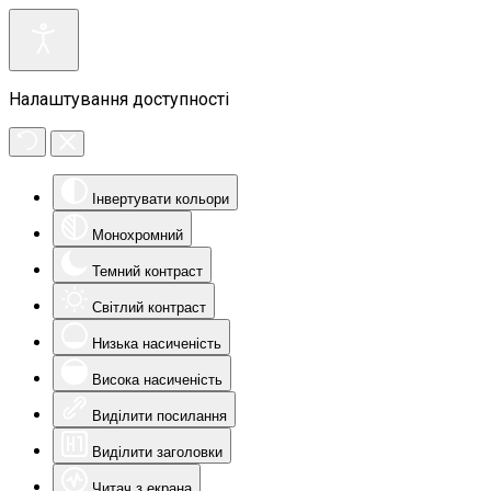
Налаштування доступності
Інвертувати кольори
Монохромний
Темний контраст
Світлий контраст
Низька насиченість
Висока насиченість
Виділити посилання
Виділити заголовки
Читач з екрана