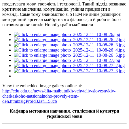
поєднувати мову, творчість і технології. Такий підхід розвиває
критичне мислення, комунікацію, уміння працювати в
команді. Саме тому знайомство зі STEM не лише розширює
методичний арсенал майбутнього філолога, а й робить його
готовим до викликів Нової української школи.
View the embedded image gallery online at:
http://cdu.edu.ua/news/dlia-maibutnikh-vchyteliv-slovesnykiv-
cherkaskoho-natsionalnoho-provely-stem-
den.html#sigProId32af1158cb
Кафедра методики навчання, стилістики й культури
української мови