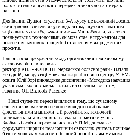
роль учителя зміщується з передавача знань до партнера в
навчанні.
Для Іванни Душки, студентки
3-А
курсу, це важливий досвід,
який
дзволяє
вчителеві бути відкритим, гнучким і здатним
зацікавити учня з будь-якої теми: — Ми побачили, як слово
поєднується з технологіями, як мова стає інструментом для
пояснення наукових процесів і створення міжпредметних
проєктів.
Вдячність за прекрасний захід, організований на високому
фаховому рівні, висловила
ректорці
КНЗ
«
ЧОІПОПП
Черкаської обласної ради» Наталії
Чепурній, завідувачці Навчально-тренінгового центру
STEМ-
освіти
Юлії Зорі викладачка дисципліни «Методика навчання
української мови в закладі загальної середньої освіти»,
гарантка ОП Вікторія Руденко:
— Наші студенти пересвідчилися в тому, що сучасному
словесникові важливо не лише володіти глибокими
філологічними знаннями, а й розуміти, як технології
впливають на мислення та навчальні практики учнів.
Здобувачі освіти переконалися, що STEM допомагає
формувати ширший педагогічний світогляд: учитель починає
бачити урок як міждисциплінарний простір, у якому можна