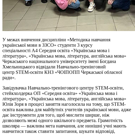
У межах вивчення дисципліни «Методика навчання
української мови в
ЗЗСО
» студенти 3 курсу
спеціальності
А4
Середня освіта «Українська мова і
література», «Українська мова, література, англійська мова»
Черкаського національного університету імені Богдана
Хмельницького відвідали Навчально-тренінговий
центр
STEМ-освіти
КНЗ
«
ЧОІПОПП
Черкаської обласної
ради».
Завідувачка Навчально-тренінгового центру
STEМ-освіти
,
стейкхолдерка ОП «Середня освіта» «Українська мова і
література», «Українська мова, література, англійська мова»
Юлія Зоря в процесі заняття наголосила на тому, що STEM-
освіта важлива для майбутніх учителів української мови, адже
дає інструменти для того, щоб мислити ширше, ніж
дозволяють межі одного шкільного предмета. Грамотність
школяра — важлива мета навчання, але нинішні учні мають
навчитися також ставити запитання, шукати відповіді,