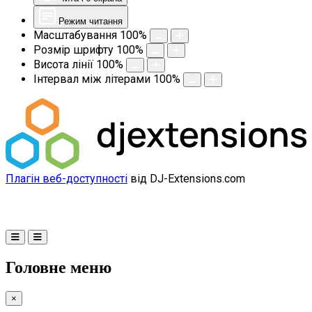
Режим читання
Масштабування
100
%
Розмір шрифту
100
%
Висота лінії
100
%
Інтервал між літерами
100
%
Плагін веб-доступності
від DJ-Extensions.com
Головне меню
×