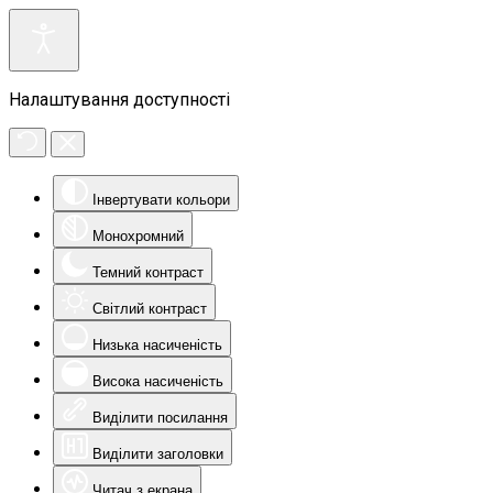
Налаштування доступності
Інвертувати кольори
Монохромний
Темний контраст
Світлий контраст
Низька насиченість
Висока насиченість
Виділити посилання
Виділити заголовки
Читач з екрана