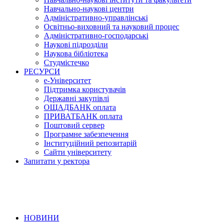
Навчально-наукові центри
Адміністративно-управлінські
Освітньо-виховний та науковий процес
Адміністративно-господарські
Наукові підрозділи
Наукова бібліотека
Студмістечко
РЕСУРСИ
е-Університет
Підтримка користувачів
Державні закупівлі
ОЩАДБАНК оплата
ПРИВАТБАНК оплата
Поштовий сервер
Програмне забезпечення
Інституційний репозитарій
Сайти університету
Запитати у ректора
НОВИНИ