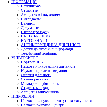
ІНФОРМАЦІЯ
Вступникам
Студентам
Аспірантам і науковцям
Викладачам
Вакансії
Документи
Цікаво про науку
ВАША БЕЗПЕКА
ВАРТО ЗНАТИ!
АНТИКОРУПЦІЙНА ДІЯЛЬНІСТЬ
Доступ до публічної інформації
Телефонний довідник
УНІВЕРСИТЕТ
Портрет ЧНУ
Наукова й інноваційна діяльність
Наукові періодичні видання
Освітня діяльність
Сталий розвиток
Міжнародна діяльність
Студентська рада
Асоціація випускників
ПІДРОЗДІЛИ
Навчально-наукові інститути та факультети
Навчально-наукові центри