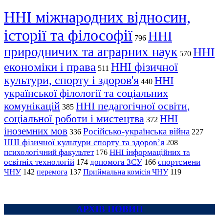
ННІ міжнародних відносин,
історії та філософії
ННІ
796
природничих та аграрних наук
ННІ
570
економіки і права
ННІ фізичної
511
культури, спорту і здоров'я
ННІ
440
української філології та соціальних
комунікацій
ННІ педагогічної освіти,
385
соціальної роботи і мистецтва
ННІ
372
іноземних мов
Російсько-українська війна
336
227
ННІ фізичної культури спорту та здоров’я
208
психологічний факультет
ННІ інформаційних та
176
освітніх технологій
допомога ЗСУ
спортсмени
174
166
ЧНУ
перемога
142
137
Приймальна комісія ЧНУ
119
АРХІВ НОВИН