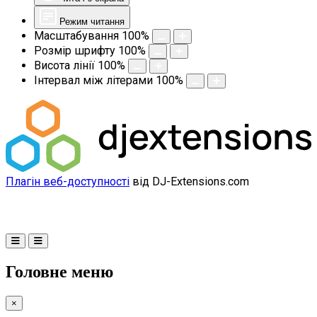
Режим читання
Масштабування
100
%
Розмір шрифту
100
%
Висота лінії
100
%
Інтервал між літерами
100
%
Плагін веб-доступності
від DJ-Extensions.com
Головне меню
×