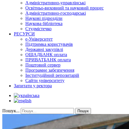
Адміністративно-управлінські
Освітньо-виховний та науковий процес
Адміністративно-господарські
Наукові підрозділи
Наукова бібліотека
Студмістечко
РЕСУРСИ
е-Університет
Підтримка користувачів
Державні закупівлі
ОЩАДБАНК оплата
ПРИВАТБАНК оплата
Поштовий сервер
Програмне забезпечення
Інституційний репозитарій
Сайти університету
Запитати у ректора
Пошук...
Пошук