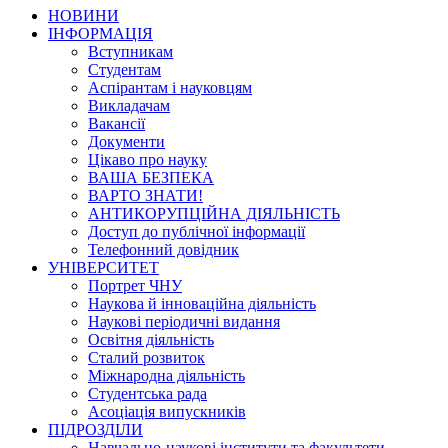
НОВИНИ
ІНФОРМАЦІЯ
Вступникам
Студентам
Аспірантам і науковцям
Викладачам
Вакансії
Документи
Цікаво про науку
ВАША БЕЗПЕКА
ВАРТО ЗНАТИ!
АНТИКОРУПЦІЙНА ДІЯЛЬНІСТЬ
Доступ до публічної інформації
Телефонний довідник
УНІВЕРСИТЕТ
Портрет ЧНУ
Наукова й інноваційна діяльність
Наукові періодичні видання
Освітня діяльність
Сталий розвиток
Міжнародна діяльність
Студентська рада
Асоціація випускників
ПІДРОЗДІЛИ
Навчально-наукові інститути та факультети