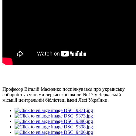
Професор Віталій Масненко поспілкувався про українську
соборність з учнями черкаської школи № 17 у Черкаській
міській центральній бібліотеці імені Лесі Українки.