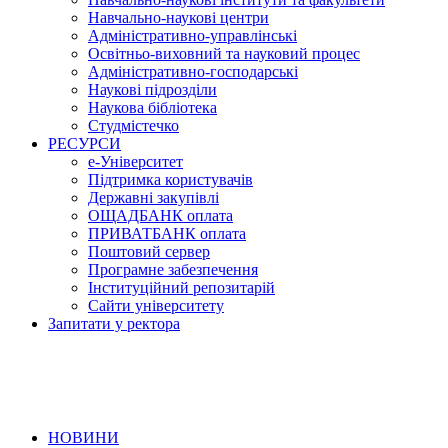
Навчально-наукові центри
Адміністративно-управлінські
Освітньо-виховний та науковий процес
Адміністративно-господарські
Наукові підрозділи
Наукова бібліотека
Студмістечко
РЕСУРСИ
е-Університет
Підтримка користувачів
Державні закупівлі
ОЩАДБАНК оплата
ПРИВАТБАНК оплата
Поштовий сервер
Програмне забезпечення
Інституційний репозитарій
Сайти університету
Запитати у ректора
НОВИНИ