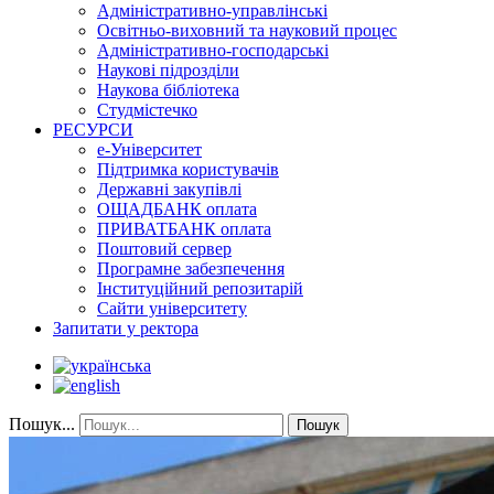
Адміністративно-управлінські
Освітньо-виховний та науковий процес
Адміністративно-господарські
Наукові підрозділи
Наукова бібліотека
Студмістечко
РЕСУРСИ
е-Університет
Підтримка користувачів
Державні закупівлі
ОЩАДБАНК оплата
ПРИВАТБАНК оплата
Поштовий сервер
Програмне забезпечення
Інституційний репозитарій
Сайти університету
Запитати у ректора
Пошук...
Пошук