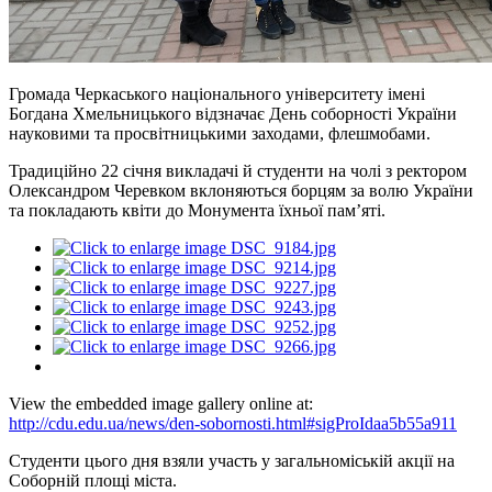
Громада Черкаського національного університету імені
Богдана Хмельницького відзначає День соборності України
науковими та просвітницькими заходами, флешмобами.
Традиційно 22 січня викладачі й студенти на чолі з ректором
Олександром Черевком вклоняються борцям за волю України
та покладають квіти до Монумента їхньої пам’яті.
View the embedded image gallery online at:
http://cdu.edu.ua/news/den-sobornosti.html#sigProIdaa5b55a911
Студенти цього дня взяли участь у загальноміській акції на
Соборній площі міста.