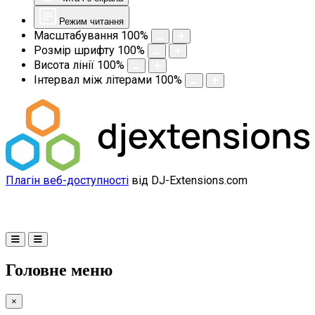
Режим читання
Масштабування
100
%
Розмір шрифту
100
%
Висота лінії
100
%
Інтервал між літерами
100
%
Плагін веб-доступності
від DJ-Extensions.com
Головне меню
×