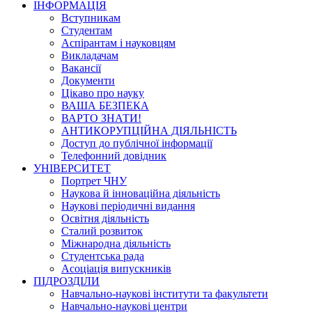
ІНФОРМАЦІЯ
Вступникам
Студентам
Аспірантам і науковцям
Викладачам
Вакансії
Документи
Цікаво про науку
ВАША БЕЗПЕКА
ВАРТО ЗНАТИ!
АНТИКОРУПЦІЙНА ДІЯЛЬНІСТЬ
Доступ до публічної інформації
Телефонний довідник
УНІВЕРСИТЕТ
Портрет ЧНУ
Наукова й інноваційна діяльність
Наукові періодичні видання
Освітня діяльність
Сталий розвиток
Міжнародна діяльність
Студентська рада
Асоціація випускників
ПІДРОЗДІЛИ
Навчально-наукові інститути та факультети
Навчально-наукові центри