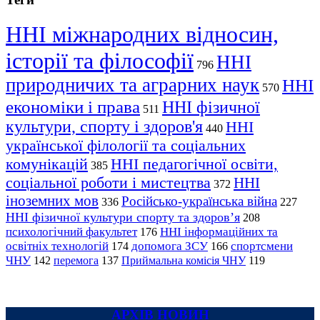
ННІ міжнародних відносин,
історії та філософії
ННІ
796
природничих та аграрних наук
ННІ
570
економіки і права
ННІ фізичної
511
культури, спорту і здоров'я
ННІ
440
української філології та соціальних
комунікацій
ННІ педагогічної освіти,
385
соціальної роботи і мистецтва
ННІ
372
іноземних мов
Російсько-українська війна
336
227
ННІ фізичної культури спорту та здоров’я
208
психологічний факультет
ННІ інформаційних та
176
освітніх технологій
допомога ЗСУ
спортсмени
174
166
ЧНУ
перемога
142
137
Приймальна комісія ЧНУ
119
АРХІВ НОВИН