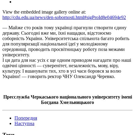
View the embedded image gallery online at:
http://cdu.edu.ua/news/den-sobornosti.html#sigProId8e04694e92
— Майже сто років тому українці прагнули створити єдину
державу. Сьогодні вже ми, їхні нащадки, відстоюємо
соборність України. Університетська спільнота багато робить
для популяризації національної ідеї у молодіжному
середовищі, проводить просвітницьку роботу поза межами
університету.
І ця дата для нас усіх є ще одним приводом нагадати про наші
одвічні цінності — суверенітет, незалежність, мову, віру,
культуру. І вшанувати тих, хто в усі часи боровся за волю
України! — говорить ректор ЧНУ Олександр Черевко.
Пресслужба Черкаського національного університету імені
Богдана Хмельницького
Попередня
Наступна
Теги