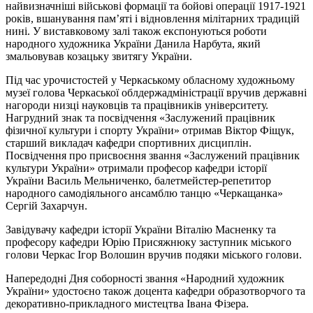
найвизначніші військові формації та бойові операції 1917-1921
років, вшанування пам’яті і відновлення мілітарних традицій
нині. У виставковому залі також експонуються роботи
народного художника України Данила Нарбута, який
змальовував козацьку звитягу України.
Під час урочистостей у Черкаському обласному художньому
музеї голова Черкаської облдержадміністрації вручив державні
нагороди низці науковців та працівників університету.
Нагрудний знак та посвідчення «Заслужений працівник
фізичної культури і спорту України» отримав Віктор Фіщук,
старший викладач кафедри спортивних дисциплін.
Посвідчення про присвоєння звання «Заслужений працівник
культури України» отримали професор кафедри історії
України Василь Мельниченко, балетмейстер-репетитор
народного самодіяльного ансамблю танцю «Черкащанка»
Сергій Захарчун.
Завідувачу кафедри історії України Віталію Масненку та
професору кафедри Юрію Присяжнюку заступник міського
голови Черкас Ігор Волошин вручив подяки міського голови.
Напередодні Дня соборності звання «Народний художник
України» удостоєно також доцента кафедри образотворчого та
декоративно-прикладного мистецтва Івана Фізера.