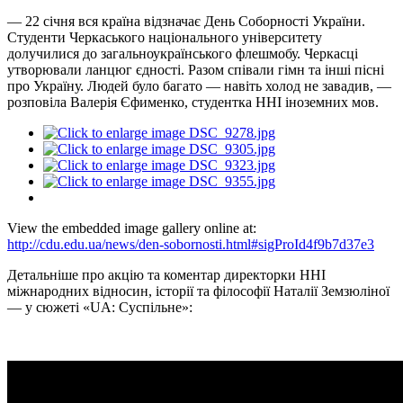
— 22 січня вся країна відзначає День Соборності України.
Студенти Черкаського національного університету
долучилися до загальноукраїнського флешмобу. Черкасці
утворювали ланцюг єдності. Разом співали гімн та інші пісні
про Україну. Людей було багато — навіть холод не завадив, —
розповіла Валерія Єфименко, студентка ННІ іноземних мов.
View the embedded image gallery online at:
http://cdu.edu.ua/news/den-sobornosti.html#sigProId4f9b7d37e3
Детальніше про акцію та коментар директорки ННІ
міжнародних відносин, історії та філософії Наталії Земзюліної
— у сюжеті «UA: Суспільне»: