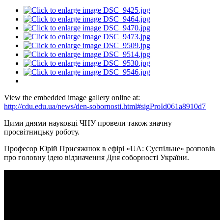
View the embedded image gallery online at:
http://cdu.edu.ua/news/den-sobornosti.html#sigProId061a8910d7
Цими днями науковці ЧНУ провели також значну
просвітницьку роботу.
Професор Юрій Присяжнюк в ефірі «UA: Суспільне» розповів
про головну ідею відзначення Дня соборності України.