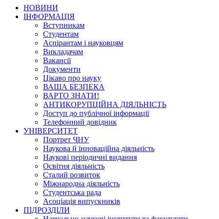
НОВИНИ
ІНФОРМАЦІЯ
Вступникам
Студентам
Аспірантам і науковцям
Викладачам
Вакансії
Документи
Цікаво про науку
ВАША БЕЗПЕКА
ВАРТО ЗНАТИ!
АНТИКОРУПЦІЙНА ДІЯЛЬНІСТЬ
Доступ до публічної інформації
Телефонний довідник
УНІВЕРСИТЕТ
Портрет ЧНУ
Наукова й інноваційна діяльність
Наукові періодичні видання
Освітня діяльність
Сталий розвиток
Міжнародна діяльність
Студентська рада
Асоціація випускників
ПІДРОЗДІЛИ
Навчально-наукові інститути та факультети