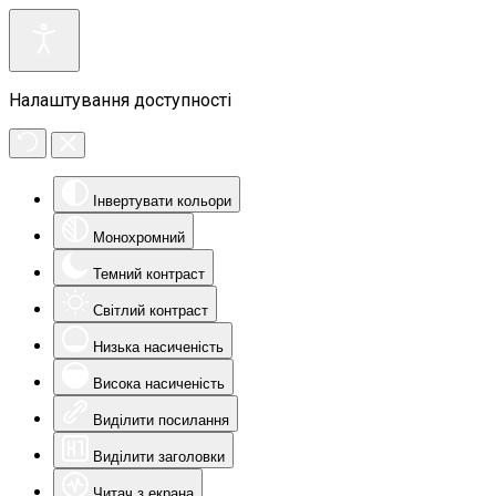
Налаштування доступності
Інвертувати кольори
Монохромний
Темний контраст
Світлий контраст
Низька насиченість
Висока насиченість
Виділити посилання
Виділити заголовки
Читач з екрана