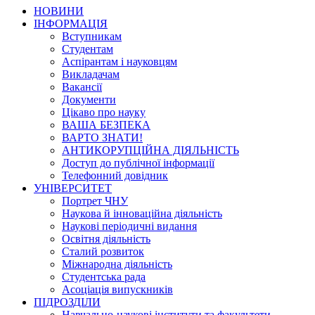
НОВИНИ
ІНФОРМАЦІЯ
Вступникам
Студентам
Аспірантам і науковцям
Викладачам
Вакансії
Документи
Цікаво про науку
ВАША БЕЗПЕКА
ВАРТО ЗНАТИ!
АНТИКОРУПЦІЙНА ДІЯЛЬНІСТЬ
Доступ до публічної інформації
Телефонний довідник
УНІВЕРСИТЕТ
Портрет ЧНУ
Наукова й інноваційна діяльність
Наукові періодичні видання
Освітня діяльність
Сталий розвиток
Міжнародна діяльність
Студентська рада
Асоціація випускників
ПІДРОЗДІЛИ
Навчально-наукові інститути та факультети