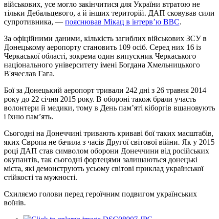
військових, усе могло закінчитися для України втратою не
тільки Дебальцевого, а й інших територій. ДАП сковував сили
супротивника, —
пояснював Мікац в інтерв’ю ВВС
.
За офіційними даними, кількість загиблих військових ЗСУ в
Донецькому аеропорту становить 109 осіб. Серед них 16 із
Черкаської області, зокрема один випускник Черкаського
національного університету імені Богдана Хмельницького
В'ячеслав Гага.
Бої за Донецький аеропорт тривали 242 дні з 26 травня 2014
року до 22 січня 2015 року. В обороні також брали участь
волонтери й медики, тому в День пам’яті кіборгів вшановують
і їхню пам’ять.
Сьогодні на Донеччині тривають криваві бої таких масштабів,
яких Європа не бачила з часів Другої світової війни. Як у 2015
році ДАП став символом оборони Донеччини від російських
окупантів, так сьогодні фортецями залишаються донецькі
міста, які демонструють усьому світові приклад української
стійкості та мужності.
Схиляємо голови перед героїчним подвигом українських
воїнів.