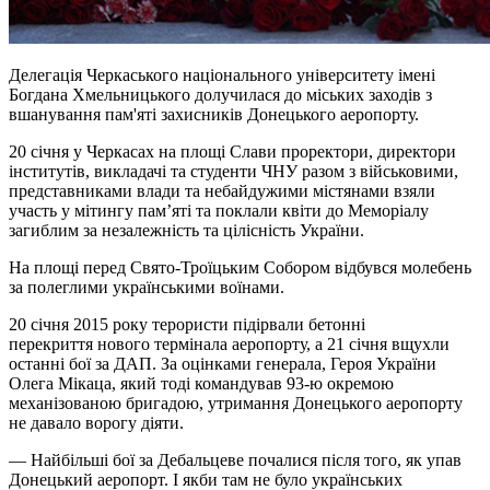
Делегація Черкаського національного університету імені
Богдана Хмельницького долучилася до міських заходів з
вшанування пам'яті захисників Донецького аеропорту.
20 січня у Черкасах на площі Слави проректори, директори
інститутів, викладачі та студенти ЧНУ разом з військовими,
представниками влади та небайдужими містянами взяли
участь у мітингу пам’яті та поклали квіти до Меморіалу
загиблим за незалежність та цілісність України.
На площі перед Свято-Троїцьким Собором відбувся молебень
за полеглими українськими воїнами.
20 січня 2015 року терористи підірвали бетонні
перекриття нового термінала аеропорту, а 21 січня вщухли
останні бої за ДАП. За оцінками генерала, Героя України
Олега
Мікаца
, який тоді командував 93-ю окремою
механізованою бригадою, утримання Донецького аеропорту
не давало ворогу діяти.
— Найбільші бої за Дебальцеве почалися після того, як упав
Донецький аеропорт. І якби там не було українських