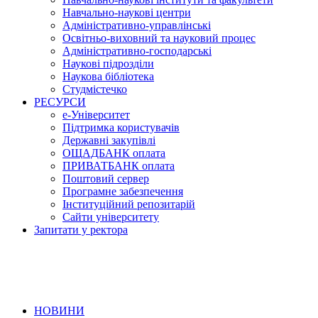
Навчально-наукові центри
Адміністративно-управлінські
Освітньо-виховний та науковий процес
Адміністративно-господарські
Наукові підрозділи
Наукова бібліотека
Студмістечко
РЕСУРСИ
е-Університет
Підтримка користувачів
Державні закупівлі
ОЩАДБАНК оплата
ПРИВАТБАНК оплата
Поштовий сервер
Програмне забезпечення
Інституційний репозитарій
Сайти університету
Запитати у ректора
НОВИНИ