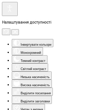
Налаштування доступності
Інвертувати кольори
Монохромний
Темний контраст
Світлий контраст
Низька насиченість
Висока насиченість
Виділити посилання
Виділити заголовки
Читач з екрана