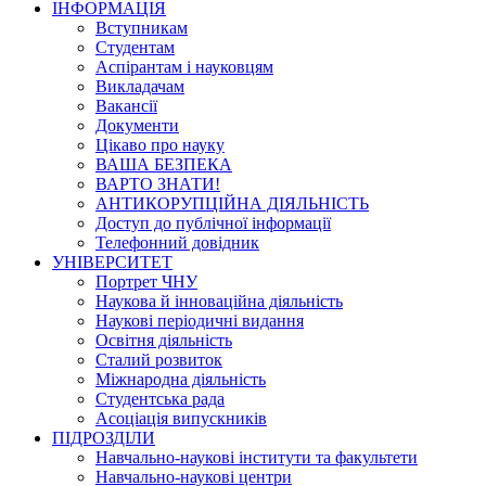
ІНФОРМАЦІЯ
Вступникам
Студентам
Аспірантам і науковцям
Викладачам
Вакансії
Документи
Цікаво про науку
ВАША БЕЗПЕКА
ВАРТО ЗНАТИ!
АНТИКОРУПЦІЙНА ДІЯЛЬНІСТЬ
Доступ до публічної інформації
Телефонний довідник
УНІВЕРСИТЕТ
Портрет ЧНУ
Наукова й інноваційна діяльність
Наукові періодичні видання
Освітня діяльність
Сталий розвиток
Міжнародна діяльність
Студентська рада
Асоціація випускників
ПІДРОЗДІЛИ
Навчально-наукові інститути та факультети
Навчально-наукові центри