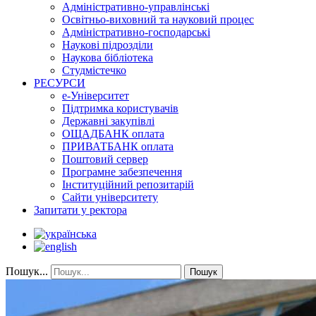
Адміністративно-управлінські
Освітньо-виховний та науковий процес
Адміністративно-господарські
Наукові підрозділи
Наукова бібліотека
Студмістечко
РЕСУРСИ
е-Університет
Підтримка користувачів
Державні закупівлі
ОЩАДБАНК оплата
ПРИВАТБАНК оплата
Поштовий сервер
Програмне забезпечення
Інституційний репозитарій
Сайти університету
Запитати у ректора
Пошук...
Пошук