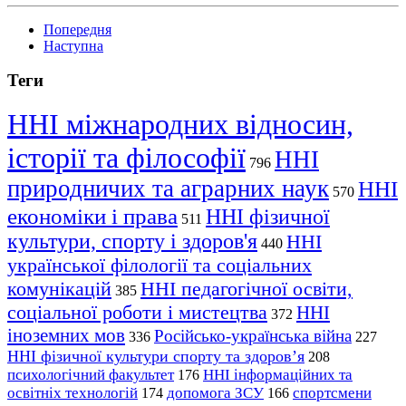
Попередня
Наступна
Теги
ННІ міжнародних відносин,
історії та філософії
ННІ
796
природничих та аграрних наук
ННІ
570
економіки і права
ННІ фізичної
511
культури, спорту і здоров'я
ННІ
440
української філології та соціальних
комунікацій
ННІ педагогічної освіти,
385
соціальної роботи і мистецтва
ННІ
372
іноземних мов
Російсько-українська війна
336
227
ННІ фізичної культури спорту та здоров’я
208
психологічний факультет
ННІ інформаційних та
176
освітніх технологій
допомога ЗСУ
спортсмени
174
166