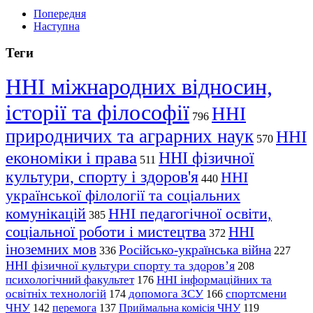
Попередня
Наступна
Теги
ННІ міжнародних відносин,
історії та філософії
ННІ
796
природничих та аграрних наук
ННІ
570
економіки і права
ННІ фізичної
511
культури, спорту і здоров'я
ННІ
440
української філології та соціальних
комунікацій
ННІ педагогічної освіти,
385
соціальної роботи і мистецтва
ННІ
372
іноземних мов
Російсько-українська війна
336
227
ННІ фізичної культури спорту та здоров’я
208
психологічний факультет
ННІ інформаційних та
176
освітніх технологій
допомога ЗСУ
спортсмени
174
166
ЧНУ
перемога
142
137
Приймальна комісія ЧНУ
119