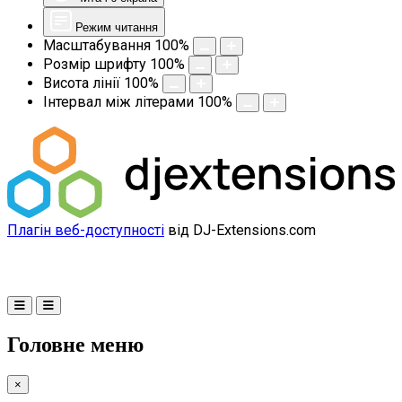
Режим читання
Масштабування
100
%
Розмір шрифту
100
%
Висота лінії
100
%
Інтервал між літерами
100
%
Плагін веб-доступності
від DJ-Extensions.com
Головне меню
×