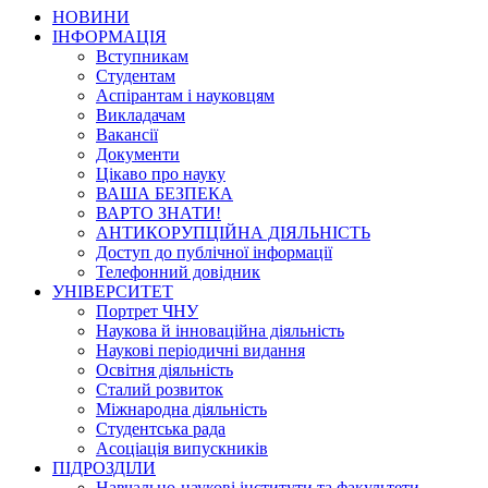
НОВИНИ
ІНФОРМАЦІЯ
Вступникам
Студентам
Аспірантам і науковцям
Викладачам
Вакансії
Документи
Цікаво про науку
ВАША БЕЗПЕКА
ВАРТО ЗНАТИ!
АНТИКОРУПЦІЙНА ДІЯЛЬНІСТЬ
Доступ до публічної інформації
Телефонний довідник
УНІВЕРСИТЕТ
Портрет ЧНУ
Наукова й інноваційна діяльність
Наукові періодичні видання
Освітня діяльність
Сталий розвиток
Міжнародна діяльність
Студентська рада
Асоціація випускників
ПІДРОЗДІЛИ
Навчально-наукові інститути та факультети