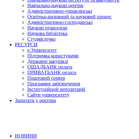
Навчально-наукові центри
Адміністративно-управлінські
Освітньо-виховний та науковий процес
Адміністративно-господарські
Наукові підрозділи
Наукова бібліотека
Студмістечко
РЕСУРСИ
е-Університет
Підтримка користувачів
Державні закупівлі
ОЩАДБАНК оплата
ПРИВАТБАНК оплата
Поштовий сервер
Програмне забезпечення
Інституційний репозитарій
Сайти університету
Запитати у ректора
НОВИНИ