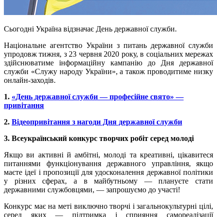
Сьогодні Україна відзначає День державної служби.
Національне агентство України з питань державної служби
упродовж тижня, з 23 червня 2020 року, в соціальних мережах
здійснюватиме інформаційну кампанію до Дня державної
служби «Служу народу України», а також проводитиме низку
онлайн-заходів.
1.
«День державної служби — професійне свято» —
привітання
2.
Відеопривітання з нагоди Дня державної служби
3. Всеукраїнський конкурс творчих робіт серед молоді
Якщо ви активні й амбітні, молоді та креативні, цікавитеся
питаннями функціонування державного управління, якщо
маєте ідеї і пропозиції для удосконалення державної політики
у різних сферах, а в майбутньому — плануєте стати
державними службовцями, — запрошуємо до участі!
Конкурс має на меті виключно творчі і загальнокультурні цілі,
серед яких — підтримка і сприяння самореалізації