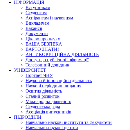
ІНФОРМАЦІЯ
Вступникам
Студентам
Аспірантам і науковцям
Викладачам
Вакансії
Документи
Цікаво про науку
ВАША БЕЗПЕКА
ВАРТО ЗНАТИ!
АНТИКОРУПЦІЙНА ДІЯЛЬНІСТЬ
Доступ до публічної інформації
Телефонний довідник
УНІВЕРСИТЕТ
Портрет ЧНУ
Наукова й інноваційна діяльність
Наукові періодичні видання
Освітня діяльність
Сталий розвиток
Міжнародна діяльність
Студентська рада
Асоціація випускників
ПІДРОЗДІЛИ
Навчально-наукові інститути та факультети
Навчально-наукові центри