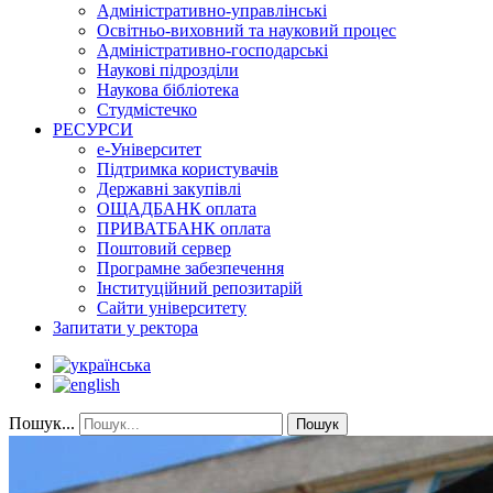
Адміністративно-управлінські
Освітньо-виховний та науковий процес
Адміністративно-господарські
Наукові підрозділи
Наукова бібліотека
Студмістечко
РЕСУРСИ
е-Університет
Підтримка користувачів
Державні закупівлі
ОЩАДБАНК оплата
ПРИВАТБАНК оплата
Поштовий сервер
Програмне забезпечення
Інституційний репозитарій
Сайти університету
Запитати у ректора
Пошук...
Пошук