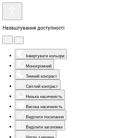
Налаштування доступності
Інвертувати кольори
Монохромний
Темний контраст
Світлий контраст
Низька насиченість
Висока насиченість
Виділити посилання
Виділити заголовки
Читач з екрана