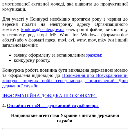
вмотивованої активної молоді, яка відкрита до продуктивної
комунікації.
Для участі у Конкурсі необхідно протягом року з червня до
вересня подати на електронну адресу Організаційного
комітету
konkurs@center.gov.ua
електронні файли, виконані у
текстовому редакторі MS Word for Windows (формати.doc
або.rtf) або у форматі mpeg, mp4, avi, wmv, mov, mkv (чи інший
загальновідомий):
заявку, оформлену за встановленим
зразком
;
конкурсну роботу.
Конкурсна робота повинна бути викладена державною мовою
та оформлена відповідно до
Положення про Всеукраїнський
конкурс творчих робіт серед молоді, присвячений Дню
державної служби
.
ІНФОРМАЦІЙНА ДОВІДКА ПРО КОНКУРС
4.
Онлайн-тест «Я — державний службовець»
Національне агентство України з питань державної
служби