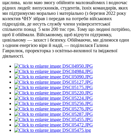
щаслива, коли маю змогу обійняти малознайомих і водночас
рідних людей: випускників, студентів, їхніх командирів, яких
ми підтримуємо морально і матеріально (з березня 2022 року
колектив ЧНУ зібрав і передав на потреби військових
підрозділів, де несуть службу члени університетської
спільноти понад 5 млн 200 тис грн. Тому що людині потрібно,
щоб її обіймали. Військовому, щоб відчути підтримку,
цивільному — захист і безпеку. Обіймаючи, ми ділимося один
з одним енергією віри й надії, — поділилася Галина
Гаврилюк, проректорка з освітньо-виховної та іміджевої
діяльності.