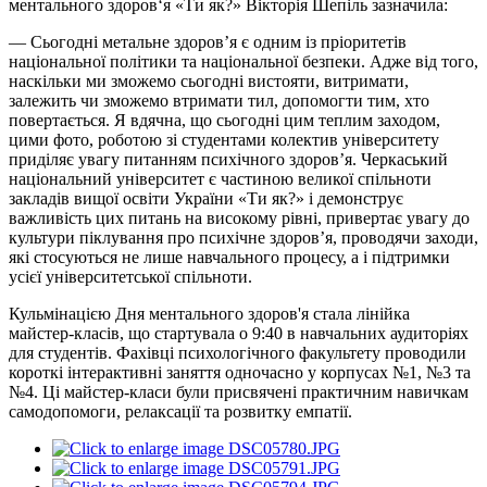
ментального здоров‘я «Ти як?» Вікторія Шепіль зазначила:
— Сьогодні метальне здоров’я є одним із пріоритетів
національної політики та національної безпеки. Адже від того,
наскільки ми зможемо сьогодні вистояти, витримати,
залежить чи зможемо втримати тил, допомогти тим, хто
повертається. Я вдячна, що сьогодні цим теплим заходом,
цими фото, роботою зі студентами колектив університету
приділяє увагу питанням психічного здоровʼя. Черкаський
національний університет є частиною великої спільноти
закладів вищої освіти України «Ти як?» і демонструє
важливість цих питань на високому рівні, привертає увагу до
культури піклування про психічне здоровʼя, проводячи заходи,
які стосуються не лише навчального процесу, а і підтримки
усієї університетської спільноти.
Кульмінацією Дня ментального здоров'я стала лінійка
майстер-класів, що стартувала о 9:40 в навчальних аудиторіях
для студентів. Фахівці психологічного факультету проводили
короткі інтерактивні заняття одночасно у корпусах №1, №3 та
№4. Ці майстер-класи були присвячені практичним навичкам
самодопомоги, релаксації та розвитку емпатії.