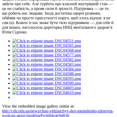
забути про себе. Але турбота про власний внутрішній стан —
це не слабкість, а прояв сили й зрілості. Підтримка — це те,
що робить нас людьми. Іноді достатньо щирої розмови,
обіймів чи просто присутності поруч, щоб хтось відчув: я не
сам (а). Кожен із нас може бути тією підтримкою — для себе й
для інших, наголосила диреторка ННЦ ментального здоров’я
Юлія Сіденко.
View the embedded image gallery online at:
http://cdu.edu.ua/news/chnu-vidznachyv-den-mentalnoho-zdorovia-
nyzkoiu-aktsii.html#sigProId6fe4e9d836