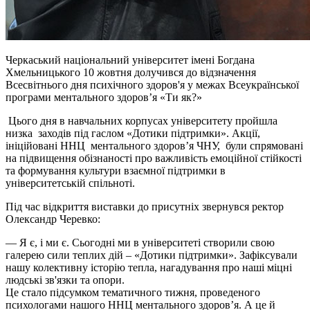
Черкаський національний університет імені Богдана
Хмельницького 10 жовтня долучився до відзначення
Всесвітнього дня психічного здоров'я у межах Всеукраїнської
програми ментального здоров’я «Ти як?»
Цього дня в навчальних корпусах університету пройшла
низка заходів під гаслом «Дотики підтримки». Акції,
ініційовані ННЦ ментального здоров’я ЧНУ, були спрямовані
на підвищення обізнаності про важливість емоційної стійкості
та формування культури взаємної підтримки в
університетській спільноті.
Під час відкриття виставки до присутніх звернувся ректор
Олександр Черевко:
— Я є, і ми є. Сьогодні ми в університеті створили свою
галерею сили теплих дій – «Дотики підтримки». Зафіксували
нашу колективну історію тепла, нагадування про наші міцні
людські зв'язки та опори.
Це стало підсумком тематичного тижня, проведеного
психологами нашого ННЦ ментального здоров’я. А це й