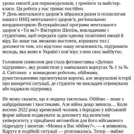
уроки емпатії для першокурсників, і тренінги та майстер-
класи. Ця робота у нас триває постійно
У День ментального здоров’я зібралися разом із психологам
нашого ННЦ ментального здоров’я, регіональною
координаторкою Всеукраїнської програми ментального
здоров’я «Ти як?» Вікторією Шепіль, викладачами і
студентами, щоб передати один одному позитивні емоції й
віру. Бо лише так зможемо вистояти, втримати тил і
допомогти тим, хто відстоює нашу незалежність, підтримати
молодь, яка живе в Україні і пов’язує з нею своє майбутнє.
Головним символом дня стала фотовиставка «Дотики
підтримки», яку розмістили у навчальних корпусах № 1 та №
4. Світлини з командною роботою, обіймами,
рукостисканнями презентували короткі, але зворушливі історії
про конкретні ситуації, де студенти чи викладачі отримували
або надавали підтримку.
Не можу сказати, що я людина тактильна. Обійми – лише з
найріднішими і хвостиками. Але війна дещо змінила… Коли
восени 2022 року кремезний чоловік з бородою у військовій
формі зайшов подякувати за допомогу від колективу
університету у придбанні автомобіля для його військового
підрозділу і запитав: «Можна я Вас обійму?», — я зніяковіла.
Вдруге в подібній ситуації — розплакалась. Тепер – майже