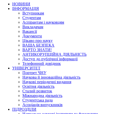
НОВИНИ
ІНФОРМАЦІЯ
Вступникам
Студентам
Аспірантам і науковцям
Викладачам
Вакансії
Документи
Цікаво про науку
ВАША БЕЗПЕКА
ВАРТО ЗНАТИ!
АНТИКОРУПЦІЙНА ДІЯЛЬНІСТЬ
Доступ до публічної інформації
Телефонний довідник
УНІВЕРСИТЕТ
Портрет ЧНУ
Наукова й інноваційна діяльність
Наукові періодичні видання
Освітня діяльність
Сталий розвиток
Міжнародна діяльність
Студентська рада
Асоціація випускників
ПІДРОЗДІЛИ
Навчально-наукові інститути та факультети