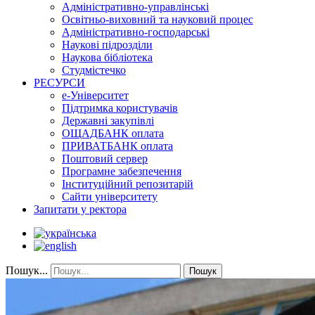
Адміністративно-управлінські
Освітньо-виховний та науковий процес
Адміністративно-господарські
Наукові підрозділи
Наукова бібліотека
Студмістечко
РЕСУРСИ
е-Університет
Підтримка користувачів
Державні закупівлі
ОЩАДБАНК оплата
ПРИВАТБАНК оплата
Поштовий сервер
Програмне забезпечення
Інституційний репозитарій
Сайти університету
Запитати у ректора
Пошук...
Пошук