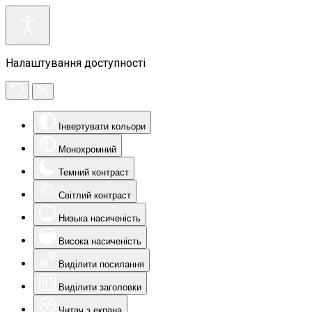
Налаштування доступності
Інвертувати кольори
Монохромний
Темний контраст
Світлий контраст
Низька насиченість
Висока насиченість
Виділити посилання
Виділити заголовки
Читач з екрана