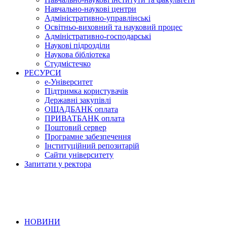
Навчально-наукові центри
Адміністративно-управлінські
Освітньо-виховний та науковий процес
Адміністративно-господарські
Наукові підрозділи
Наукова бібліотека
Студмістечко
РЕСУРСИ
е-Університет
Підтримка користувачів
Державні закупівлі
ОЩАДБАНК оплата
ПРИВАТБАНК оплата
Поштовий сервер
Програмне забезпечення
Інституційний репозитарій
Сайти університету
Запитати у ректора
НОВИНИ