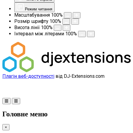
Режим читання
Масштабування
100
%
Розмір шрифту
100
%
Висота лінії
100
%
Інтервал між літерами
100
%
Плагін веб-доступності
від DJ-Extensions.com
Головне меню
×