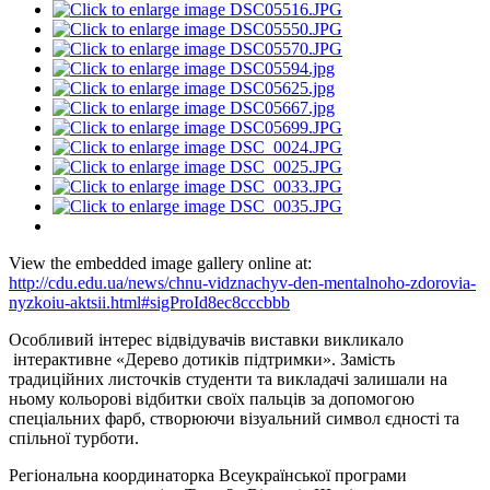
View the embedded image gallery online at:
http://cdu.edu.ua/news/chnu-vidznachyv-den-mentalnoho-zdorovia-
nyzkoiu-aktsii.html#sigProId8ec8cccbbb
Особливий інтерес відвідувачів виставки викликало
інтерактивне «Дерево дотиків підтримки». Замість
традиційних листочків студенти та викладачі залишали на
ньому кольорові відбитки своїх пальців за допомогою
спеціальних фарб, створюючи візуальний символ єдності та
спільної турботи.
Регіональна координаторка Всеукраїнської програми