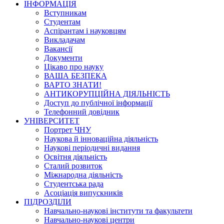
ІНФОРМАЦІЯ
Вступникам
Студентам
Аспірантам і науковцям
Викладачам
Вакансії
Документи
Цікаво про науку
ВАША БЕЗПЕКА
ВАРТО ЗНАТИ!
АНТИКОРУПЦІЙНА ДІЯЛЬНІСТЬ
Доступ до публічної інформації
Телефонний довідник
УНІВЕРСИТЕТ
Портрет ЧНУ
Наукова й інноваційна діяльність
Наукові періодичні видання
Освітня діяльність
Сталий розвиток
Міжнародна діяльність
Студентська рада
Асоціація випускників
ПІДРОЗДІЛИ
Навчально-наукові інститути та факультети
Навчально-наукові центри