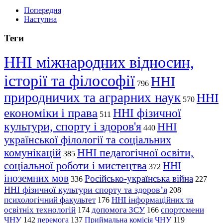
Попередня
Наступна
Теги
ННІ міжнародних відносин,
історії та філософії
ННІ
796
природничих та аграрних наук
ННІ
570
економіки і права
ННІ фізичної
511
культури, спорту і здоров'я
ННІ
440
української філології та соціальних
комунікацій
ННІ педагогічної освіти,
385
соціальної роботи і мистецтва
ННІ
372
іноземних мов
Російсько-українська війна
336
227
ННІ фізичної культури спорту та здоров’я
208
психологічний факультет
ННІ інформаційних та
176
освітніх технологій
допомога ЗСУ
спортсмени
174
166
ЧНУ
перемога
142
137
Приймальна комісія ЧНУ
119