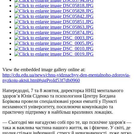
View the embedded image gallery online at:
http://cdu.edu.ua/news/chnu-vidznachyv-den-mentalnoho-zdorovia-
nyzkoiu-aktsii.html#sigProId53f7db0960
Напередодні, 7 та 8 жовтня, директорка ННЦ ментального
здоров’я Юлія Сіденко та психологиня Центру Богдана
Борікова провели спеціалізовані уроки емпатії у Пункті
незламності університету, посилюючи комунікацію та
практичну підтримку в найбільш вразливих локаціях.
— Сьогодні ми нагадуємо собі про те, що психічне здоров'я —
така ж важлива частина нашого життя, як і фізичне. У світі, де
щодня стільки інформації, стресу й невизначеності, дуже легко