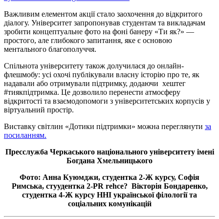
Важливим елементом акції стало заохочення до відкритого
діалогу. Університет запропонував студентам та викладачам
зробити концептуальне фото на фоні банеру «Ти як?» —
простого, але глибокого запитання, яке є основою
ментального благополуччя.
Спільнота університету також долучилася до онлайн-
флешмобу: усі охочі публікували власну історію про те, як
надавали або отримували підтримку, додаючи хештег
#тиякпідтримка. Це дозволило перенести атмосферу
відкритості та взаємодопомоги з університетських корпусів у
віртуальний простір.
Виставку світлин «Дотики підтримки» можна переглянути
за
посиланням.
Пресслужба Черкаського національного університету імені
Богдана Хмельницького
Фото: Анна Куюмджи, студентка 2-Ж курсу, Софія
Римська, стуудентка 2-PR rehce? Вікторія Бондаренко,
студентка
4-Ж
курсу ННІ української філології та
соціальних комунікацій